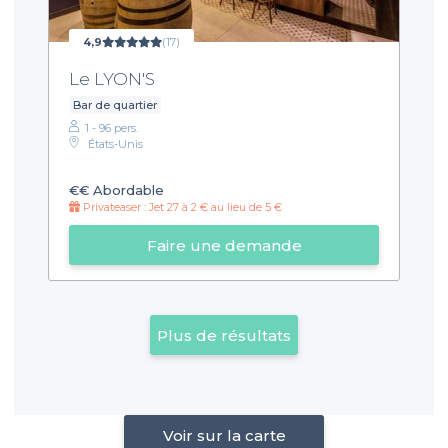
4,9
(17)
Le LYON'S
Bar de quartier
1 - 96 pers.
États-Unis
€€
Abordable
Privateaser : Jet 27 à 2 € au lieu de 5 €
Faire une demande
Plus de résultats
Voir sur la carte