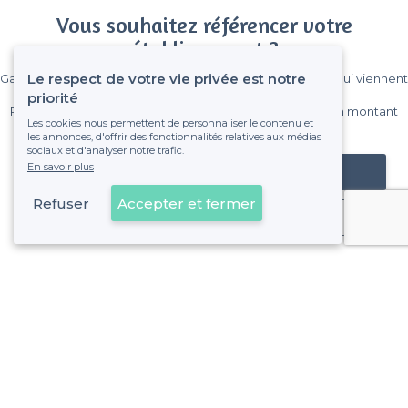
Vous souhaitez référencer votre
établissement ?
Le respect de votre vie privée est notre
Gagnez de nombreux clients parmi le million de visiteurs qui viennent
sur Privateaser chaque mois.
priorité
Pas de commissions et sans engagement, vous payez un montant
Les cookies nous permettent de personnaliser le contenu et
fixe sans risque de voir déraper la facture.
les annonces, d'offrir des fonctionnalités relatives aux médias
sociaux et d'analyser notre trafic.
En savoir plus
Référencer mon établissement
Refuser
Accepter et fermer
Déjà client
Vénissieux - Types de lieux
<
Les meilleurs bars - Vénissieux
Les meilleurs bars pas chers - Vénissieux