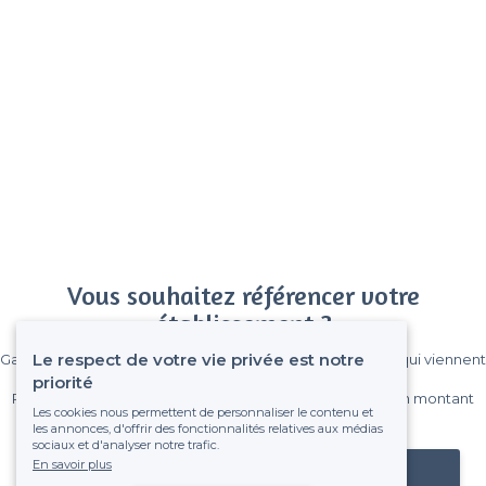
Vous souhaitez référencer votre
établissement ?
Le respect de votre vie privée est notre
Gagnez de nombreux clients parmi le million de visiteurs qui viennent
sur Privateaser chaque mois.
priorité
Pas de commissions et sans engagement, vous payez un montant
Les cookies nous permettent de personnaliser le contenu et
fixe sans risque de voir déraper la facture.
les annonces, d'offrir des fonctionnalités relatives aux médias
sociaux et d'analyser notre trafic.
En savoir plus
Référencer mon établissement