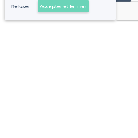
Refuser
Accepter et fermer
Déjà client
Saint-Menet - Alentours
<
Les meilleurs bars cosy - 11e Arrondissement, Marseille
Saint-Menet - Types de lieux
<
Les meilleurs bars - Saint-Menet, Marseille
Les meilleurs bars de nuit - Saint-Menet, Marseille
À propos de Privateaser