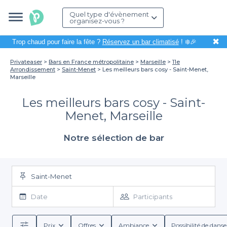
Quel type d'évènement
organisez-vous ?
✖
Trop chaud pour faire la fête ?
Réservez un bar climatisé
! ❄️🎉
Privateaser
Bars en France métropolitaine
Marseille
11e
Arrondissement
Saint-Menet
Les meilleurs bars cosy - Saint-Menet,
Marseille
Les meilleurs bars cosy - Saint-
Menet, Marseille
Notre sélection de bar
Saint-Menet
Date
Participants
Prix
Offres
Ambiance
Possibilité de danse