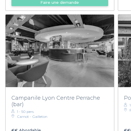
Faire une demande
Campanile Lyon Centre Perrache
Po
(bar)
1 - 50 pers.
Carnot - Gailleton
€€
Abordable
€€