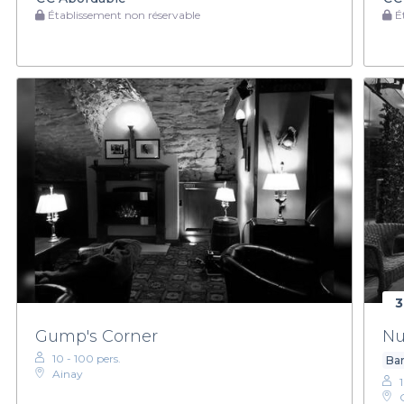
Établissement non réservable
Ét
3
Gump's Corner
Nu
10 - 100 pers.
Bar
Ainay
1