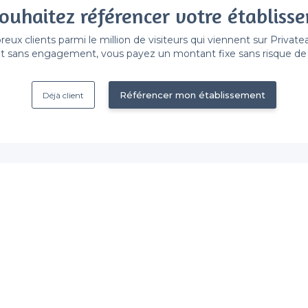
ouhaitez référencer votre établiss
x clients parmi le million de visiteurs qui viennent sur Privat
 sans engagement, vous payez un montant fixe sans risque de vo
Référencer mon établissement
Déjà client
Perrache - Types de lieux
<
Top Bar Perrache à Lyon
Les meilleurs bars boîtes - Perrache, L