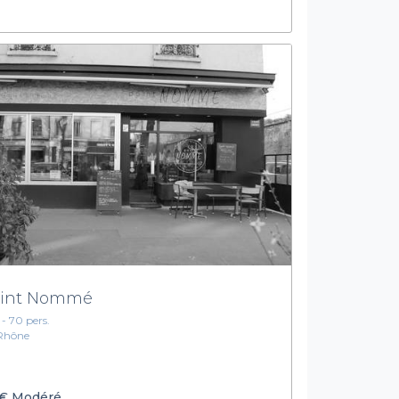
int Nommé
1 - 70 pers.
Rhône
€
Modéré