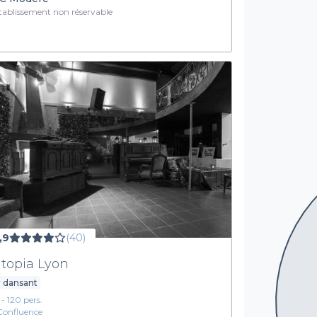
ablissement non réservable
,9
(40)
topia Lyon
 dansant
 - 120 pers.
Confluence