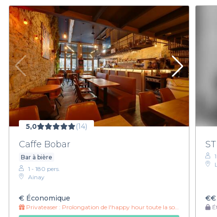
5,0
(14)
Caffe Bobar
ST
Bar à bière
1 - 180 pers.
Ainay
€
Économique
€€
Privateaser :
Prolongation de l'happy hour toute la soirée !
Ét