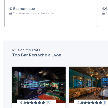
€
Économique
€€
Établissement non réservable
Ét
Plus de résultats
Top Bar Perrache à Lyon
4,9
(152)
4,8
(1)