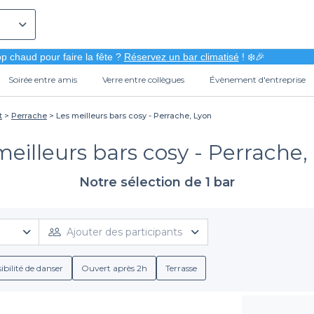
p chaud pour faire la fête ?
Réservez un bar climatisé
! ❄️🎉
Soirée entre amis
Verre entre collègues
Évènement d'entreprise
t
Perrache
Les meilleurs bars cosy - Perrache, Lyon
meilleurs bars cosy - Perrache,
Notre sélection de 1 bar
Ajouter des participants
ibilité de danser
Ouvert après 2h
Terrasse