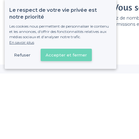
Vous s
Le respect de votre vie privée est
notre priorité
Gagnez de nombreu
Pas de commissions et
Les cookies nous permettent de personnaliser le contenu
et les annonces, d'offrir des fonctionnalités relatives aux
médias sociaux et d'analyser notre trafic.
En savoir plus
Refuser
Accepter et fermer
Perrache - Alentours
<
Les meilleurs bars cosy - Lyon 2e Arrondissement