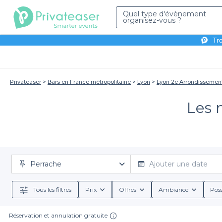
Quel type d'évènement
organisez-vous ?
Tro
Privateaser
Bars en France métropolitaine
Lyon
Lyon 2e Arrondissemen
Les 
Perrache
Ajouter une date
Tous les filtres
Prix
Offres
Ambiance
Poss
Réservation et annulation gratuite