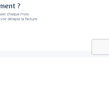
ement ?
easer chaque mois.
ir déraper la facture.
yon