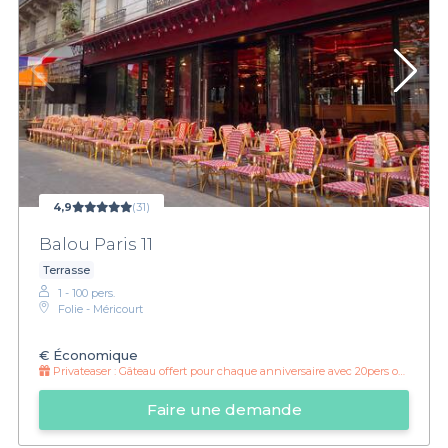
4,9
(31)
Balou Paris 11
Terrasse
1 - 100 pers.
Folie - Méricourt
€
Économique
Privateaser :
Gâteau offert pour chaque anniversaire avec 20pers ou plus
Faire une demande