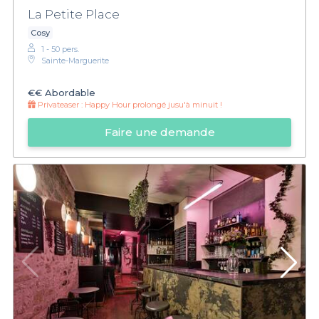
armez-vous des conseils nécessaires pour profiter d'une
La Petite Place
expérience unique.
Cosy
1 - 50 pers.
Sainte-Marguerite
€€
Abordable
Privateaser :
Happy Hour prolongé jusu'à minuit !
Faire une demande