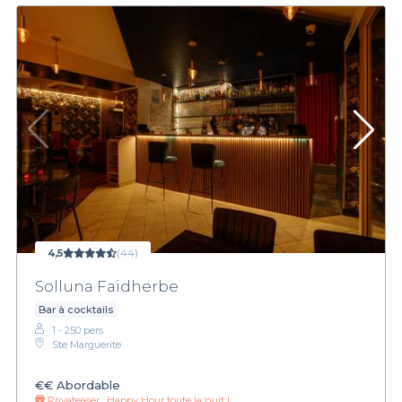
4,5
(44)
Solluna Faidherbe
Bar à cocktails
1 - 250 pers.
Ste Marguerite
€€
Abordable
Privateaser :
Happy Hour toute la nuit !