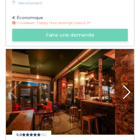
Ménilmontant
€
Économique
Privateaser :
Happy Hour prolongé jusqu'à 2h
Faire une demande
5,0
(52)