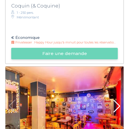
Coquin (& Coquine)
1 - 250 pers.
Ménilmontant
€
Économique
Privateaser :
Happy Hour jusqu'à minuit pour toutes les réservations Privateaser 🌈☀️
Faire une demande