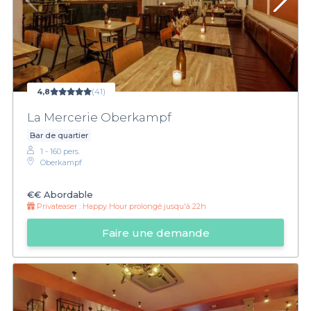
4,8
(41)
La Mercerie Oberkampf
Bar de quartier
1 - 160 pers.
Oberkampf
€€
Abordable
Privateaser :
Happy Hour prolongé jusqu'à 22h
Faire une demande