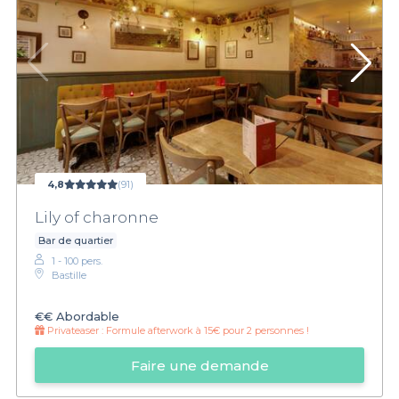
4,8
(91)
Lily of charonne
Bar de quartier
1 - 100 pers.
Bastille
€€
Abordable
Privateaser :
Formule afterwork à 15€ pour 2 personnes !
Faire une demande