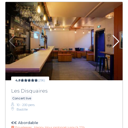
4,8
(296)
Les Disquaires
Concert live
10 - 200 pers.
Bastille
€€
Abordable
Privateaser :
Happy Hour prolongé jusqu'à 22h