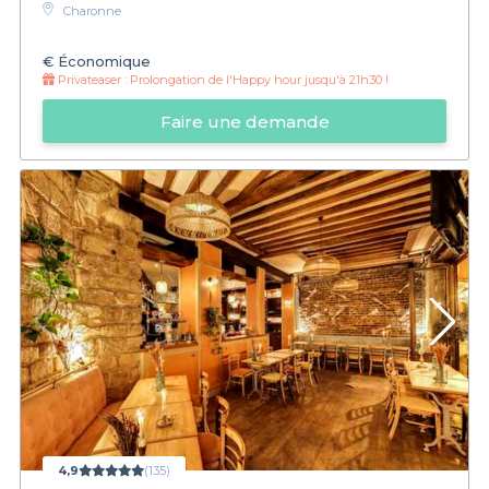
Charonne
€
Économique
Privateaser :
Prolongation de l'Happy hour jusqu'à 21h30 !
Faire une demande
4,9
(135)