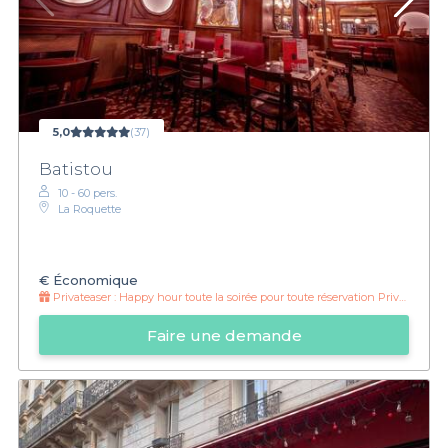
5,0
(37)
Batistou
10 - 60 pers.
La Roquette
€
Économique
Privateaser :
Happy hour toute la soirée pour toute réservation Privateaser
Faire une demande