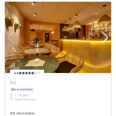
4,9
(107)
SU.
Bar à cocktails
1 - 70 pers.
Folie-Méricourt
€€
Abordable