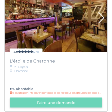
4,9
(271)
L'étoile de Charonne
2 - 60 pers.
Charonne
€€
Abordable
Privateaser :
Happy Hour toute la soirée pour les groupes de plus de 15 !
Faire une demande