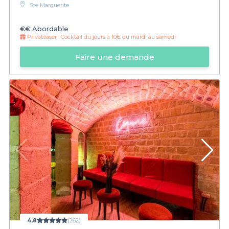
Ste Marguerite
€€
Abordable
Privateaser :
Cocktail du jours à 10€ du mardi au samedi
Faire une demande
4,8
(262)