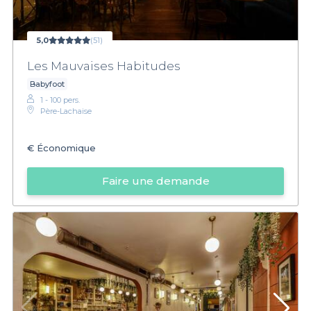
5,0
(51)
Les Mauvaises Habitudes
Babyfoot
1 - 100 pers.
Père-Lachaise
€
Économique
Faire une demande