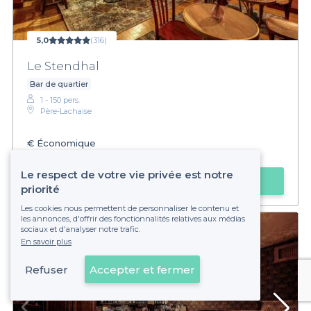
5,0
(316)
Le Stendhal
Bar de quartier
1 - 150 pers.
Père-Lachaise
€
Économique
Privateaser :
Happy hour prolongé jusqu'à 2h
Le respect de votre vie privée est notre
Faire une demande
priorité
Les cookies nous permettent de personnaliser le contenu et
les annonces, d'offrir des fonctionnalités relatives aux médias
sociaux et d'analyser notre trafic.
En savoir plus
Refuser
Accepter et fermer
Voir sur la carte