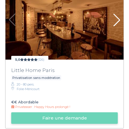
5,0
(126)
Little Home Paris
Privatisation sans modération
20 - 80 pers.
Folie-Méricourt
€€
Abordable
Privateaser :
Happy Hours prolongé !
Faire une demande