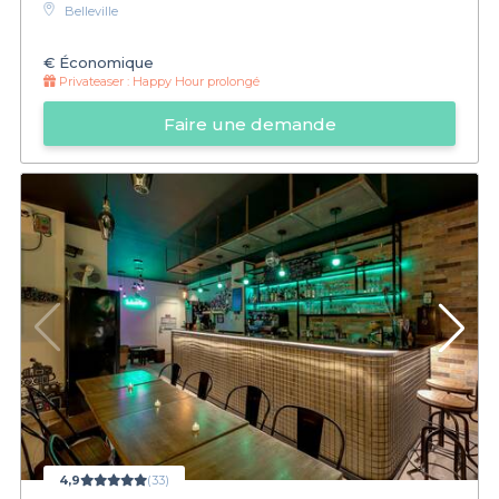
Belleville
€
Économique
Privateaser :
Happy Hour prolongé
Faire une demande
4,9
(33)