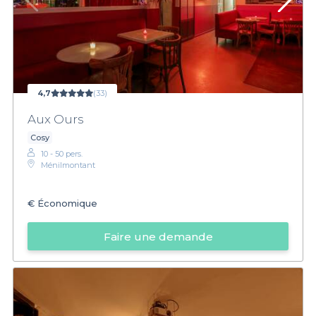
4,7
(33)
Aux Ours
Cosy
10 - 50 pers.
Ménilmontant
€
Économique
Faire une demande