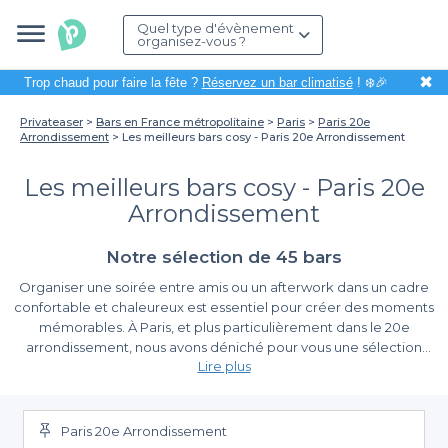
Quel type d'évènement
organisez-vous ?
✖
Trop chaud pour faire la fête ?
Réservez un bar climatisé
! ❄️🎉
Privateaser
Bars en France métropolitaine
Paris
Paris 20e
Arrondissement
Les meilleurs bars cosy - Paris 20e Arrondissement
Les meilleurs bars cosy - Paris 20e
Arrondissement
Notre sélection de 45 bars
Organiser une soirée entre amis ou un afterwork dans un cadre
confortable et chaleureux est essentiel pour créer des moments
mémorables. À Paris, et plus particulièrement dans le 20e
arrondissement, nous avons déniché pour vous une sélection
Lire plus
des meilleurs bars cosy qui sauront vous séduire avec leur
ambiance intimiste et leur décoration soignée. Que vous
La simplicité de la réservation avec Privateaser
souhaitiez profiter d'un cocktail raffiné ou simplement vous
détendre autour d'un verre, ces établissements sont prêts à
Paris 20e Arrondissement
Choisir Privateaser pour organiser votre sortie, c'est opter pour
vous accueillir.