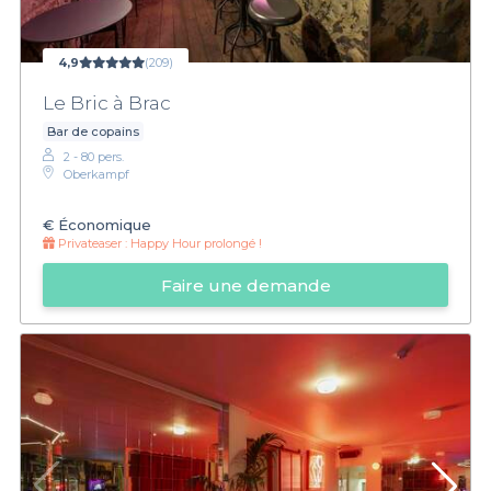
4,9
(209)
Le Bric à Brac
Bar de copains
2 - 80 pers.
Oberkampf
€
Économique
Privateaser :
Happy Hour prolongé !
Faire une demande