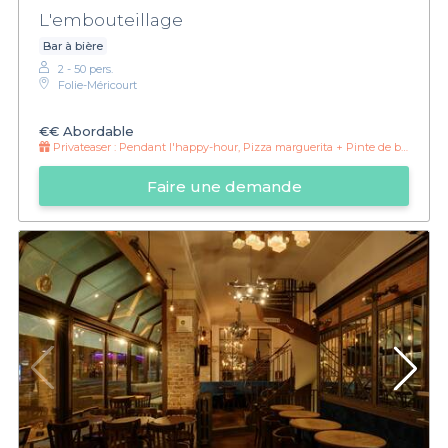
L'embouteillage
Bar à bière
2 - 50 pers.
Folie-Méricourt
€€
Abordable
Privateaser :
Pendant l'happy-hour, Pizza marguerita + Pinte de blonde = 15 €
Faire une demande