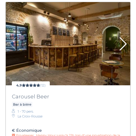
4,9
(12)
Carousel Beer
Bar à bière
1 - 70 pers.
La Croix-Rousse
€
Économique
Privateaser :
Happy Hour jusqu'à 21h lors d'une privatisation de la salle verte !