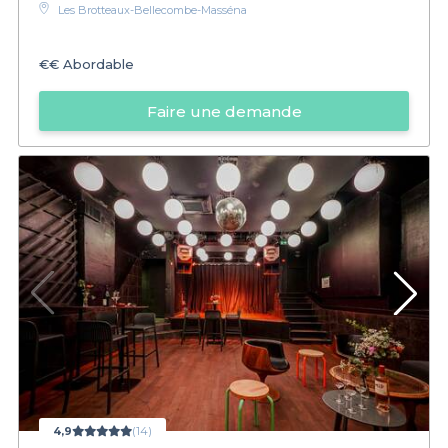
Les Brotteaux-Bellecombe-Masséna
€€
Abordable
Faire une demande
4,9
(14)