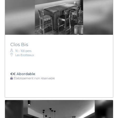
Clos Bis
10 - 100 pers.
Les Brotteaux
€€
Abordable
Établissement non réservable