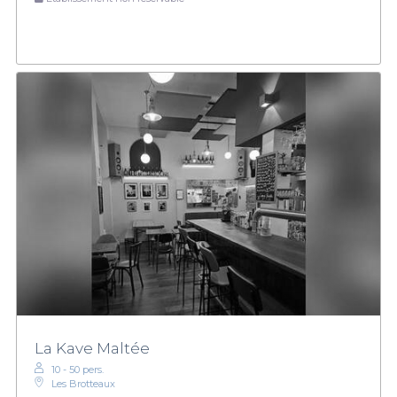
La Kave Maltée
10 - 50 pers.
Les Brotteaux