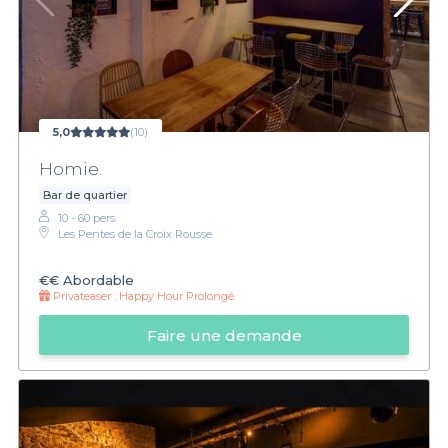
5,0
(10)
Homie.
Bar de quartier
10 - 60 pers.
Les Pentes de la Croix Rousse
€€
Abordable
Privateaser :
Happy Hour Prolongé
Faire une demande