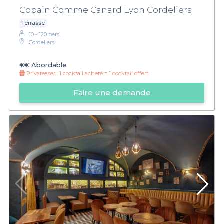
Copain Comme Canard Lyon Cordeliers
Terrasse
10 - 120 pers.
Cordeliers
€€
Abordable
Privateaser :
1 cocktail acheté = 1 cocktail offert
Faire une demande