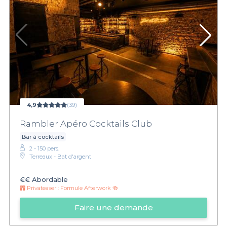
4,9
(39)
Rambler Apéro Cocktails Club
Bar à cocktails
2 - 150 pers.
Terreaux - Bat d'argent
€€
Abordable
Privateaser :
Formule Afterwork 🍻
Faire une demande