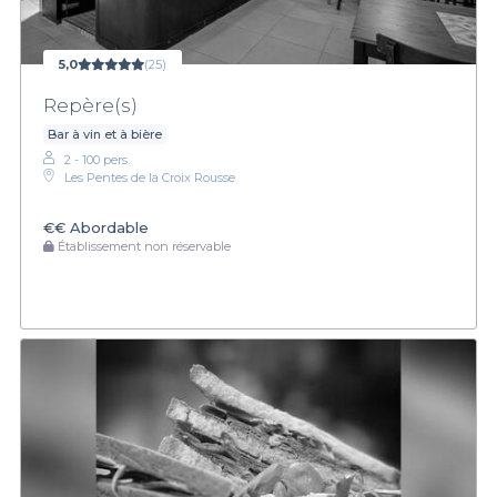
5,0
(25)
Repère(s)
Bar à vin et à bière
2 - 100 pers.
Les Pentes de la Croix Rousse
€€
Abordable
Établissement non réservable