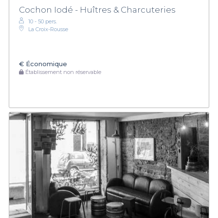
Cochon Iodé - Huîtres & Charcuteries
10 - 50 pers.
La Croix-Rousse
€
Économique
Établissement non réservable