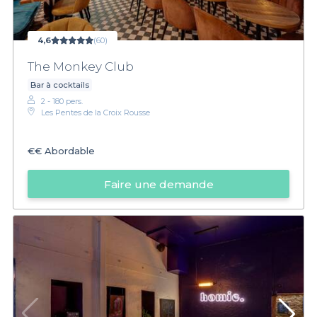
4,6
(60)
The Monkey Club
Bar à cocktails
2 - 180 pers.
Les Pentes de la Croix Rousse
€€
Abordable
Faire une demande