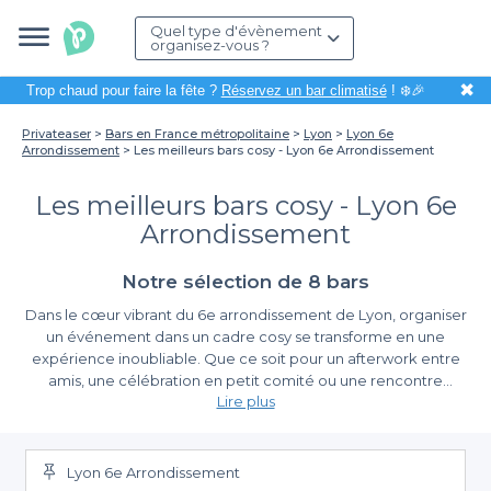
Quel type d'évènement
organisez-vous ?
✖
Trop chaud pour faire la fête ?
Réservez un bar climatisé
! ❄️🎉
Privateaser
Bars en France métropolitaine
Lyon
Lyon 6e
Arrondissement
Les meilleurs bars cosy - Lyon 6e Arrondissement
Les meilleurs bars cosy - Lyon 6e
Arrondissement
Notre sélection de 8 bars
Dans le cœur vibrant du 6e arrondissement de Lyon, organiser
un événement dans un cadre cosy se transforme en une
expérience inoubliable. Que ce soit pour un afterwork entre
amis, une célébration en petit comité ou une rencontre
Lire plus
professionnelle détendue, les bars que nous vous proposons
offrent une ambiance chaleureuse propice aux échanges et à la
Des bars cosy pour tous vos événements
convivialité.
Lyon 6e Arrondissement
En choisissant Privateaser, vous accédez à une sélection