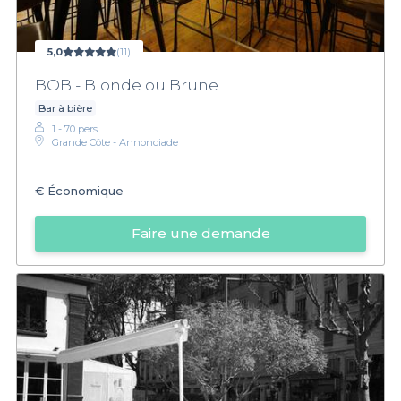
5,0
(11)
BOB - Blonde ou Brune
Bar à bière
1 - 70 pers.
Grande Côte - Annonciade
€
Économique
Faire une demande