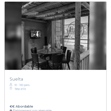
Suelta
10 - 100 pers.
Tête d'Or
€€
Abordable
Établissement non réservable