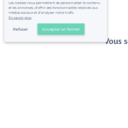
Les cookies nous permettent de personnaliser le contenu
et les annonces, d'offrir des fonctionnalités relatives aux
médias sociaux et d'analyser notre trafic.
En savoir plus
Refuser
Accepter et fermer
Vous s
Gagnez de nombreu
Pas de commissions et
Le Kremlin-Bicêtre - Alentours
<
Top Bar Lounge en Ile-de-France