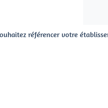
ouhaitez référencer votre établiss
x clients parmi le million de visiteurs qui viennent sur Privat
 sans engagement, vous payez un montant fixe sans risque de vo
Référencer mon établissement
Déjà client
Le Kremlin-Bicêtre - Types de
<
Les meilleurs bars - Le Kremlin-Bicêtr
Les meilleurs bars à cocktails - Le Krem