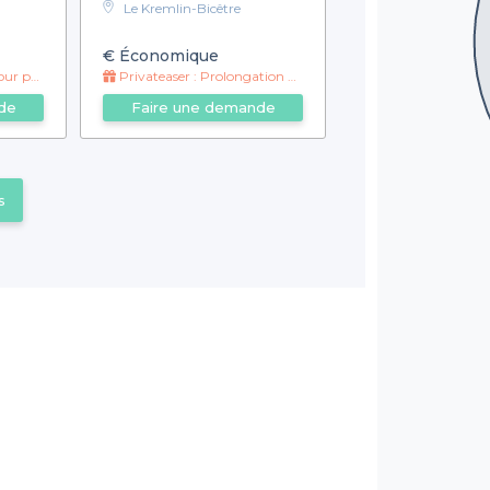
Le Kremlin-Bicêtre
€
Économique
qu'à 21h
Privateaser : Prolongation Happy Hour jusqu'à 23h30 !
de
Faire une demande
s