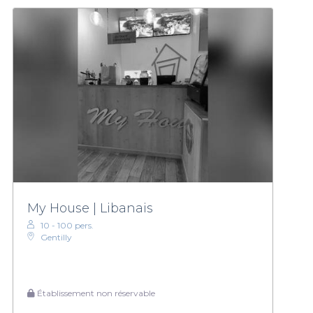
My House | Libanais
10 - 100 pers.
Gentilly
Établissement non réservable