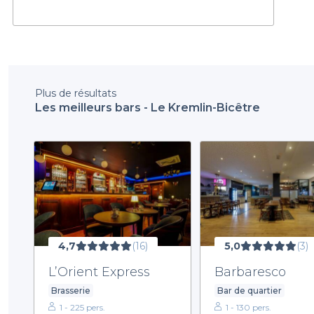
Plus de résultats
Les meilleurs bars - Le Kremlin-Bicêtre
4,7
(16)
5,0
(3)
L’Orient Express
Barbaresco
Brasserie
Bar de quartier
1 - 225 pers.
1 - 130 pers.