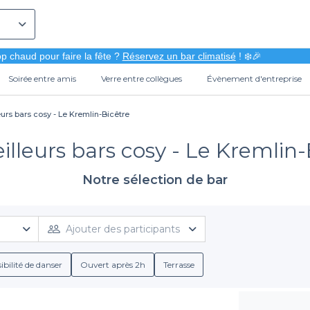
p chaud pour faire la fête ?
Réservez un bar climatisé
! ❄️🎉
Soirée entre amis
Verre entre collègues
Évènement d'entreprise
urs bars cosy - Le Kremlin-Bicêtre
illeurs bars cosy - Le Kremlin-
Notre sélection de bar
Ajouter des participants
ibilité de danser
Ouvert après 2h
Terrasse