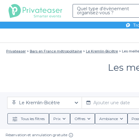
Quel type d'évènement
organisez-vous ?
Tro
Privateaser
Bars en France métropolitaine
Le Kremlin-Bicêtre
Les meille
Les me
Le Kremlin-Bicêtre
Ajouter une date
Tous les filtres
Prix
Offres
Ambiance
Poss
Réservation et annulation gratuite