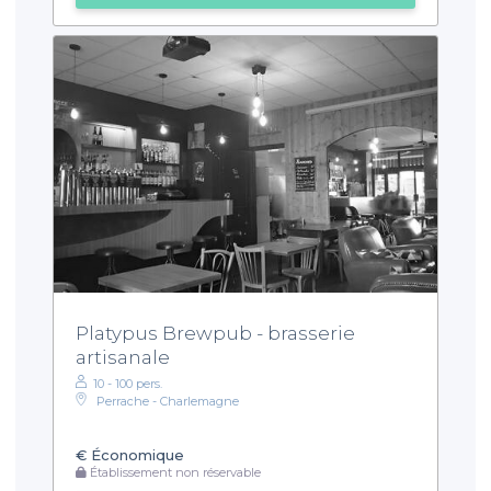
Platypus Brewpub - brasserie
artisanale
10 - 100 pers.
Perrache - Charlemagne
€
Économique
Établissement non réservable