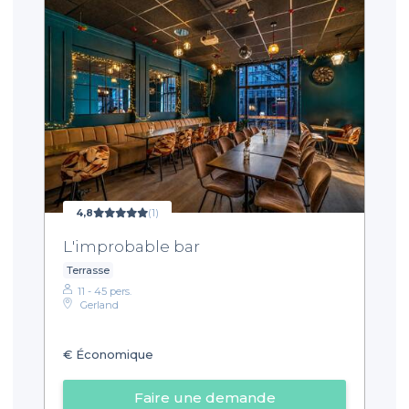
4,8
(1)
L'improbable bar
Terrasse
11 - 45 pers.
Gerland
€
Économique
Faire une demande