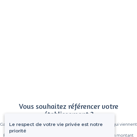
Vous souhaitez référencer votre
établissement ?
Le respect de votre vie privée est notre
Gagnez de nombreux clients parmi le million de visiteurs qui viennent
sur Privateaser chaque mois.
priorité
Pas de commissions et sans engagement, vous payez un montant