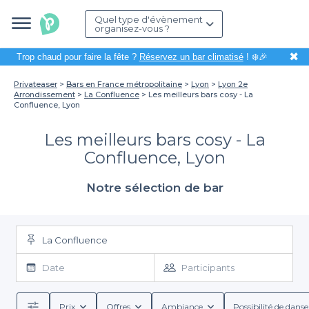
Quel type d'évènement
organisez-vous ?
✖
Trop chaud pour faire la fête ?
Réservez un bar climatisé
! ❄️🎉
Privateaser
Bars en France métropolitaine
Lyon
Lyon 2e
Arrondissement
La Confluence
Les meilleurs bars cosy - La
Confluence, Lyon
Les meilleurs bars cosy - La
Confluence, Lyon
Notre sélection de bar
La Confluence
Date
Participants
Prix
Offres
Ambiance
Possibilité de danse