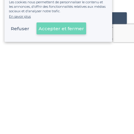
Les cookies nous permettent de personnaliser le contenu et
fixe sans risque de voir déraper la facture.
les annonces, d'offrir des fonctionnalités relatives aux médias
sociaux et d'analyser notre trafic.
En savoir plus
Référencer mon établissement
Refuser
Accepter et fermer
Déjà client
La Confluence - Alentours
<
Les meilleurs bars cosy - Lyon 2e Arrondissement
La Confluence - Types de lieux
<
Top Bar Confluence à Lyon
Les meilleurs bars pas chers - La Confluence, Lyon