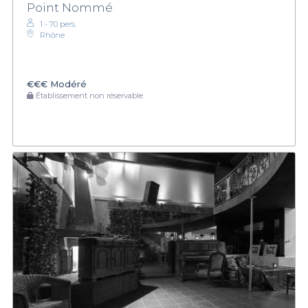
Point Nommé
1 - 70 pers.
Rhône
€€€
Modéré
Établissement non réservable