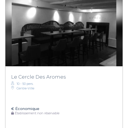
Le Cercle Des Aromes
10 - 50 pers.
Centre-Ville
€
Économique
Établissement non réservable