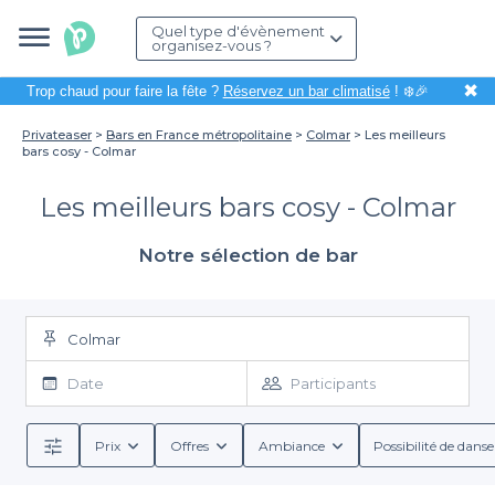
Quel type d'évènement
organisez-vous ?
✖
Trop chaud pour faire la fête ?
Réservez un bar climatisé
! ❄️🎉
Privateaser
Bars en France métropolitaine
Colmar
Les meilleurs
bars cosy - Colmar
Les meilleurs bars cosy - Colmar
Notre sélection de bar
Colmar
Date
Participants
Prix
Offres
Ambiance
Possibilité de danse