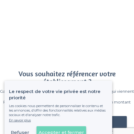
Vous souhaitez référencer votre
établissement ?
Le respect de votre vie privée est notre
Gagnez de nombreux clients parmi le million de visiteurs qui viennent
sur Privateaser chaque mois.
priorité
Pas de commissions et sans engagement, vous payez un montant
Les cookies nous permettent de personnaliser le contenu et
fixe sans risque de voir déraper la facture.
les annonces, d'offrir des fonctionnalités relatives aux médias
sociaux et d'analyser notre trafic.
En savoir plus
Référencer mon établissement
Refuser
Accepter et fermer