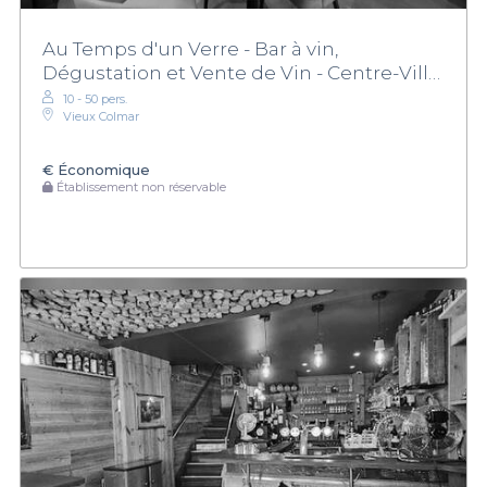
Au Temps d'un Verre - Bar à vin,
Dégustation et Vente de Vin - Centre-Ville,
Colmar, Alsace
10 - 50 pers.
Vieux Colmar
€
Économique
Établissement non réservable