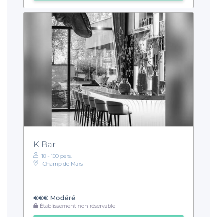
K Bar
10 - 100 pers.
Champ de Mars
€€€
Modéré
Établissement non réservable