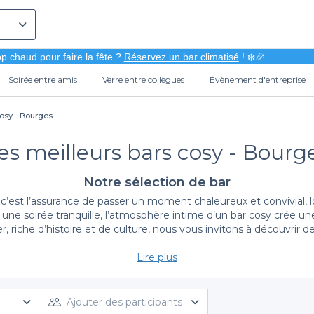
p chaud pour faire la fête ?
Réservez un bar climatisé
! ❄️🎉
Soirée entre amis
Verre entre collègues
Évènement d'entreprise
cosy - Bourges
es meilleurs bars cosy - Bourg
Notre sélection de bar
c’est l’assurance de passer un moment chaleureux et convivial, lo
ne soirée tranquille, l’atmosphère intime d’un bar cosy crée une
, riche d’histoire et de culture, nous vous invitons à découvrir 
Lire plus
Facilité de réservation avec Privateaser
s proposant une sélection de bars cosy à Bourges, à réserver dir
ur ambiance que par leur offre. En quelques clics, vous accédez à
Ajouter des participants