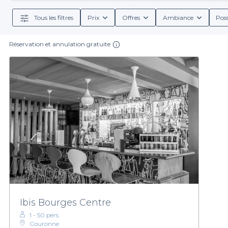
incluant les conditions de réservation, les menus g
Tous les filtres
Prix
Offres
Ambiance
Poss
Réservation et annulation gratuite
La beauté de notre plateforme réside dans la diversité
non alcoolisées, vous trouverez le bar idéal corres
qualité. De plus, en utilisant Privat
Ne laissez pas le stress de l’organisation perturber vo
vous porter par l'ambiance unique de cette vi
Ibis Bourges Centre
1 - 50 pers.
Couronne