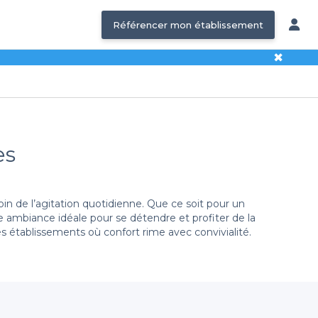
Référencer mon établissement
✖
es
in de l’agitation quotidienne. Que ce soit pour un
 ambiance idéale pour se détendre et profiter de la
des établissements où confort rime avec convivialité.
ectement en ligne. Nous avons répertorié pour vous des
 des informations détaillées sur chaque établissement,