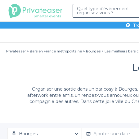
Quel type d'évènement
organisez-vous ?
Tro
Privateaser
Bars en France métropolitaine
Bourges
Les meilleurs bars 
L
Organiser une sortie dans un bar cosy à Bourges, 
afterwork entre amis, un rendez-vous amoureux ou u
compagnie des autres. Dans cette jolie ville du Cher
Chez Privateaser, nous vous simplifions la vie en vou
Bourges
adresses qui sauront séduire votre groupe tant par le
Ajouter une date