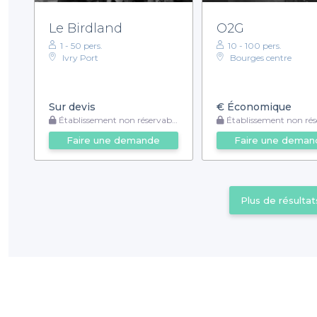
Le Birdland
O2G
1 - 50 pers.
10 - 100 pers.
Ivry Port
Bourges centre
Sur devis
€
Économique
Établissement non réservable
Établissement non rése
Faire une demande
Faire une deman
Plus de résultat