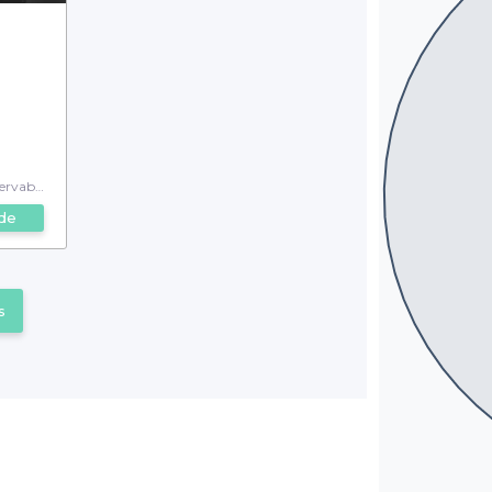
rvable
de
s