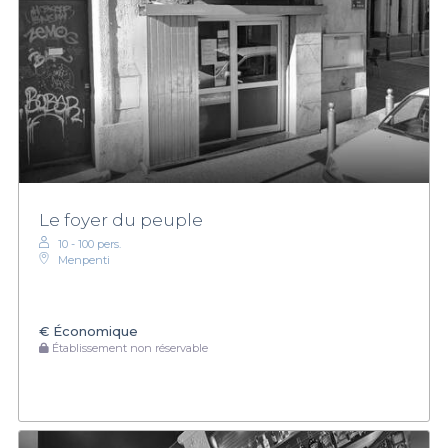
Le foyer du peuple
10 - 100 pers.
Menpenti
€
Économique
Établissement non réservable