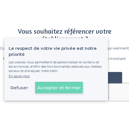
Vous souhaitez référencer votre
établissement ?
Le respect de votre vie privée est notre
Gagnez de nombreux clients parmi le million de visiteurs qui viennent
sur Privateaser chaque mois.
priorité
Pas de commissions et sans engagement, vous payez un montant
Les cookies nous permettent de personnaliser le contenu et
fixe sans risque de voir déraper la facture.
les annonces, d'offrir des fonctionnalités relatives aux médias
sociaux et d'analyser notre trafic.
En savoir plus
Référencer mon établissement
Refuser
Accepter et fermer
Déjà client
Baille - Alentours