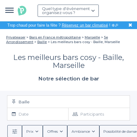
Quel type d'évènement
organisez-vous ?
✖
Trop chaud pour faire la fête ?
Réservez un bar climatisé
! ❄️🎉
Privateaser
Bars en France métropolitaine
Marseille
5e
Arrondissement
Baille
Les meilleurs bars cosy - Baille, Marseille
Les meilleurs bars cosy - Baille,
Marseille
Notre sélection de bar
Baille
Date
Participants
Prix
Offres
Ambiance
Possibilité de danse