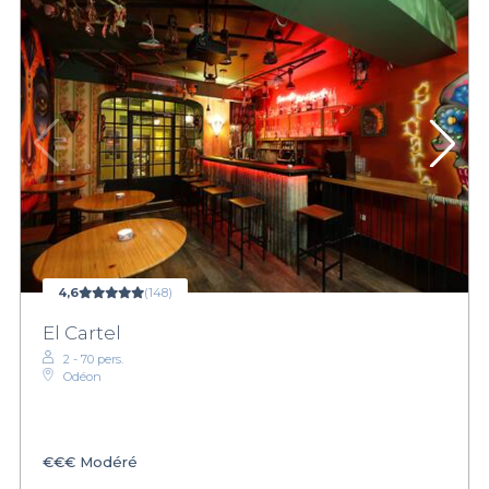
4,6
(148)
El Cartel
2 - 70 pers.
Odéon
€€€
Modéré