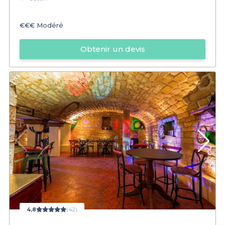
€€€
Modéré
Obtenir un devis
4,8
(42)