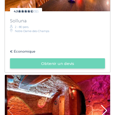
4,5
(52)
Solluna
2 - 80 pers.
Notre-Dame-des-Champs
€
Économique
Obtenir un devis