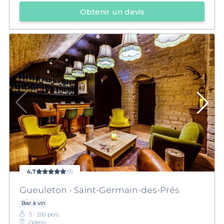
Obtenir un devis
4,7
(9)
Gueuleton - Saint-Germain-des-Prés
Bar à vin
5 - 200 pers.
Odéon