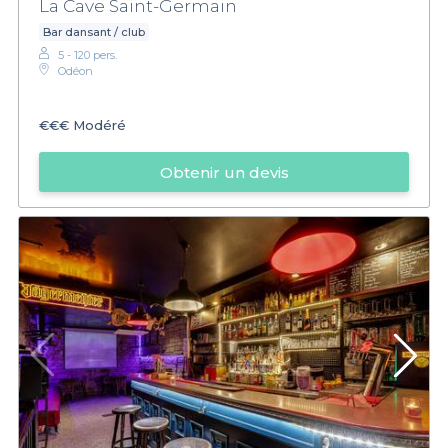
La Cave Saint-Germain
Bar dansant / club
5 - 120 pers.
Odéon
€€€
Modéré
Obtenir un devis