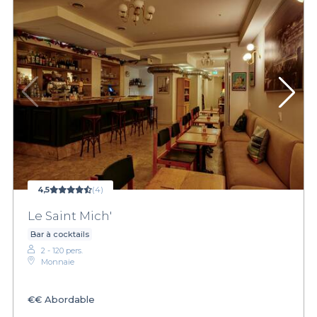
4,5
(4)
Le Saint Mich'
Bar à cocktails
2 - 120 pers.
Monnaie
€€
Abordable