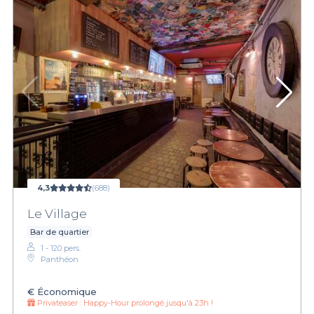
4,3
(688)
Le Village
Bar de quartier
1 - 120 pers.
Panthéon
€
Économique
Privateaser :
Happy-Hour prolongé jusqu'à 23h !