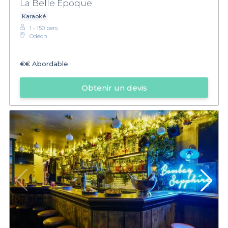
La Belle Epoque
Karaoké
1 - 150 pers.
Odéon
€€
Abordable
Obtenir un devis