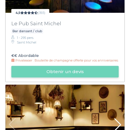
4,5
(393)
Le Pub Saint Michel
Bar dansant / club
1 - 295 pers.
Saint Michel
€€
Abordable
Privateaser :
Bouteille de champagne offerte pour vos anniversaires
Obtenir un devis