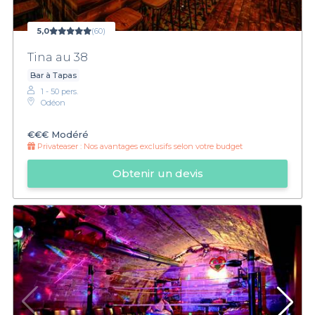
5,0
(60)
Tina au 38
Bar à Tapas
1 - 50 pers.
Odéon
€€€
Modéré
Privateaser :
Nos avantages exclusifs selon votre budget
Obtenir un devis