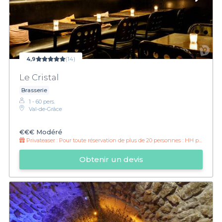
4,9
(14)
Le Cristal
Brasserie
1 - 60 pers.
Val-de-Grâce
€€€
Modéré
Privateaser :
Pour toute réservation de plus de 20 personnes : HH prolongé jusqu'à minuit !
Obtenir un devis