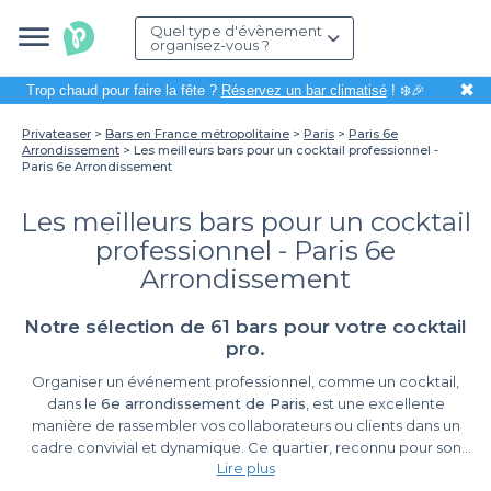
Quel type d'évènement
organisez-vous ?
✖
Trop chaud pour faire la fête ?
Réservez un bar climatisé
! ❄️🎉
Privateaser
Bars en France métropolitaine
Paris
Paris 6e
Arrondissement
Les meilleurs bars pour un cocktail professionnel -
Paris 6e Arrondissement
Les meilleurs bars pour un cocktail
professionnel - Paris 6e
Arrondissement
Notre sélection de 61 bars pour votre cocktail
pro.
Organiser un événement professionnel, comme un cocktail,
dans le
6e arrondissement de Paris
, est une excellente
manière de rassembler vos collaborateurs ou clients dans un
cadre convivial et dynamique. Ce quartier, reconnu pour son
Lire plus
ambiance artistique et ses lieux emblématiques tels que le jardin