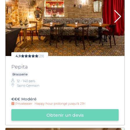
4,9
(29)
Pepita
Brasserie
12 - 140 pers.
Saint-Germain
€€€
Modéré
Privateaser :
Happy hour prolongé jusqu'à 21h
Obtenir un devis