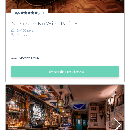
5,0
(74)
No Scrum No Win - Paris 6
2 - 150 pers.
Odéon
€€
Abordable
Obtenir un devis