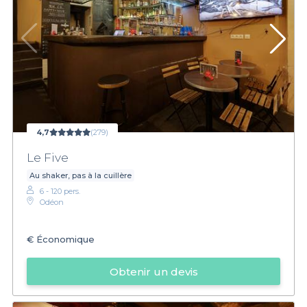
4,7
(279)
Le Five
Au shaker, pas à la cuillère
6 - 120 pers.
Odéon
€
Économique
Obtenir un devis