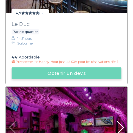
4,9
(12)
Le Duc
Bar de quartier
1 - 51 pers.
Sorbonne
€€
Abordable
Privateaser :
✨ Happy-Hour jusqu'à 00h pour les réservations dès 10 personnes 🎉
Obtenir un devis