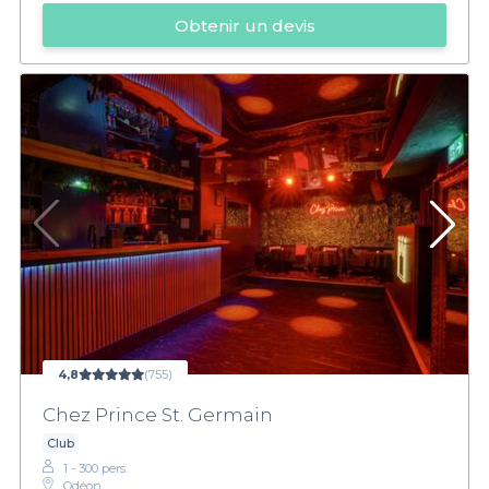
Obtenir un devis
4,8
(755)
Chez Prince St. Germain
Club
1 - 300 pers.
Odéon