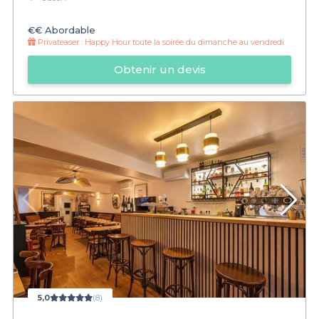
€€
Abordable
Privateaser :
Happy Hour toute la soirée du dimanche au vendredi
Obtenir un devis
5,0
(8)