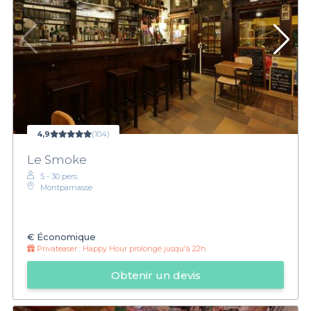
4,9
(104)
Le Smoke
5 - 30 pers.
Montparnasse
€
Économique
Privateaser :
Happy Hour prolongé jusqu'à 22h
Obtenir un devis