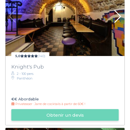
5,0
(140)
Knight's Pub
2 - 100 pers.
Panthéon
€€
Abordable
Privateaser :
Jarre de cocktails à partir de 60€ !
Obtenir un devis