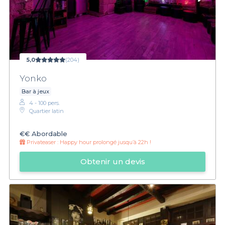
5,0
(204)
Yonko
Bar à jeux
4 - 100 pers.
Quartier latin
€€
Abordable
Privateaser :
Happy hour prolongé jusqu’à 22h !
Obtenir un devis