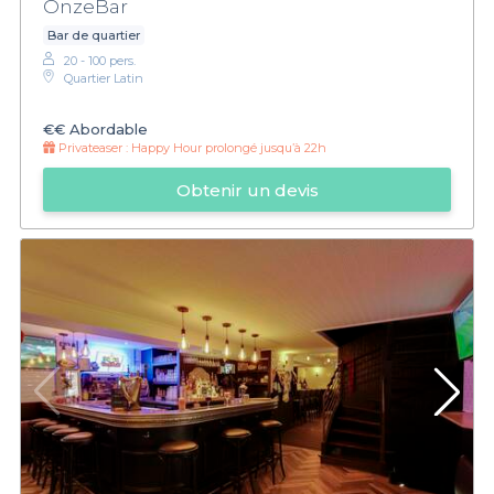
OnzeBar
Bar de quartier
20 - 100 pers.
Quartier Latin
€€
Abordable
Privateaser :
Happy Hour prolongé jusqu’à 22h
Obtenir un devis