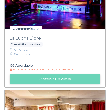
3,9
(364)
La Lucha Libre
Compétitions sportives
5 - 150 pers.
Quartier latin
€€
Abordable
Privateaser :
Happy Hour prolongé le week-end
Obtenir un devis