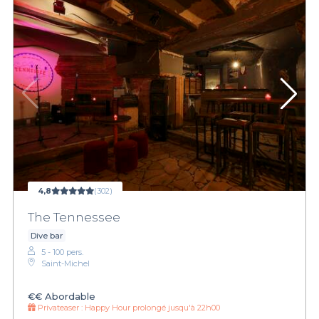
4,8
(302)
The Tennessee
Dive bar
5 - 100 pers.
Saint-Michel
€€
Abordable
Privateaser :
Happy Hour prolongé jusqu'à 22h00