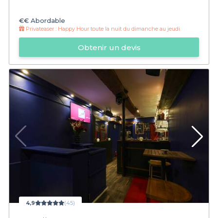
€€
Abordable
Privateaser :
Happy Hour toute la nuit du dimanche au jeudi
Obtenir un devis
4,9
(45)