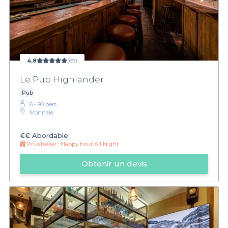
4,8
(69)
Le Pub Highlander
Pub
6 - 90 pers.
Monnaie
€€
Abordable
Privateaser :
Happy hour All Night
Obtenir un devis