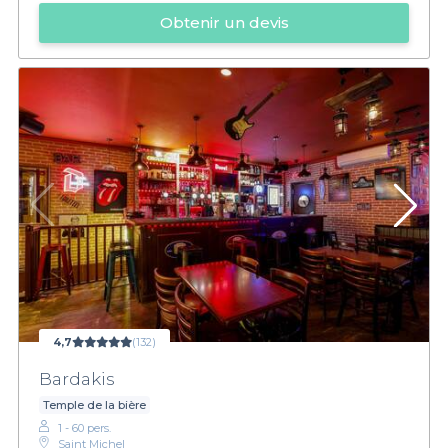
Obtenir un devis
4,7
(132)
Bardakis
Temple de la bière
1 - 60 pers.
Saint Michel