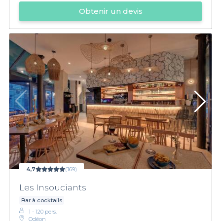
Obtenir un devis
4,7
(169)
Les Insouciants
Bar à cocktails
1 - 120 pers.
Odéon