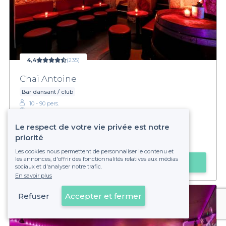
4,4
(235)
Chai Antoine
Bar dansant / club
10 - 90 pers.
Mabillon
Le respect de votre vie privée est notre
€€
Abordable
priorité
Privateaser :
Super Happy hour jusqu'à 21h !
Les cookies nous permettent de personnaliser le contenu et
les annonces, d'offrir des fonctionnalités relatives aux médias
Obtenir un devis
sociaux et d'analyser notre trafic.
En savoir plus
Refuser
Accepter et fermer
Voir sur la carte