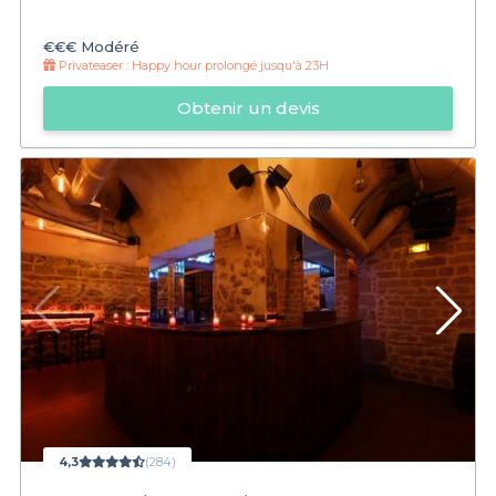
€€€
Modéré
Privateaser :
Happy hour prolongé jusqu'à 23H
Obtenir un devis
4,3
(284)