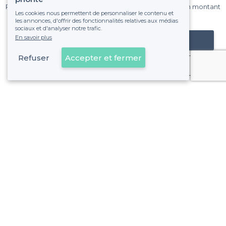
Pas de commissions et sans engagement, vous payez un montant
Les cookies nous permettent de personnaliser le contenu et
fixe sans risque de voir déraper la facture.
les annonces, d'offrir des fonctionnalités relatives aux médias
sociaux et d'analyser notre trafic.
En savoir plus
Référencer mon établissement
Refuser
Accepter et fermer
Déjà client
Paris 12e Arrondissement - Alentours
<
Les meilleurs bars chics de Paris
>
Les meilleurs bars chics - Bois de Vincennes, Paris
>
Les meilleurs bars chics - Quartier de Bercy, Paris
>
Les meilleurs bars chics - Quartier de Picpus, Paris
>
Les meilleurs bars chics - Quartier des Quinze-Vingts, Pa