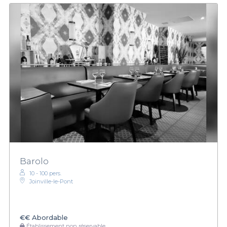
Barolo
10 - 100 pers.
Joinville-le-Pont
€€
Abordable
Établissement non réservable