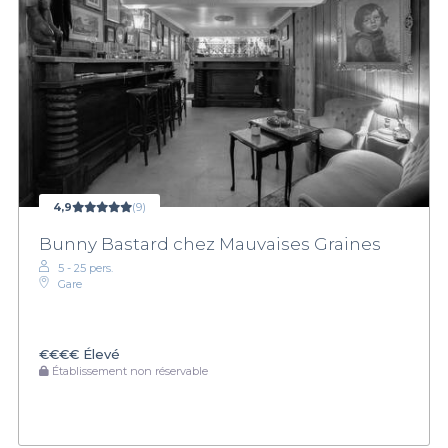
4,9
(9)
Bunny Bastard chez Mauvaises Graines
5 - 25 pers.
Gare
€€€€
Élevé
Établissement non réservable