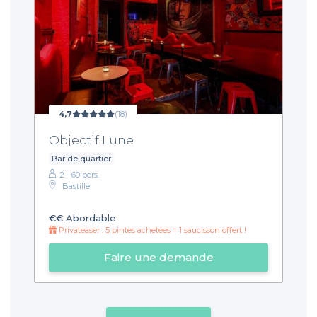
4,7
(18)
Objectif Lune
Bar de quartier
2 - 60 pers.
Bastille
€€
Abordable
Privateaser : 5 pintes achetées = 1 saucisson offert !
Faire une demande