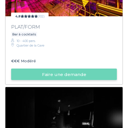
4,8
(102)
PLAT/FORM
Bar à cocktails
10 - 400 pers.
Quartier de la Gare
€€€
Modéré
Faire une demande