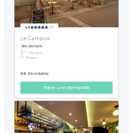
4,9
(37)
Le Campus
Bar dansant
1 - 150 pers.
Picpus
€€
Abordable
Faire une demande