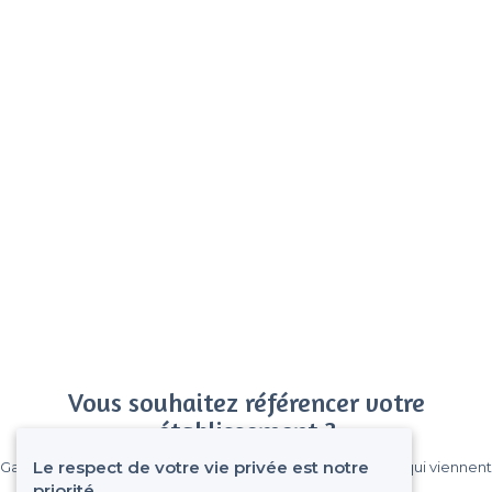
Vous souhaitez référencer votre
établissement ?
Le respect de votre vie privée est notre
Gagnez de nombreux clients parmi le million de visiteurs qui viennent
sur Privateaser chaque mois.
priorité