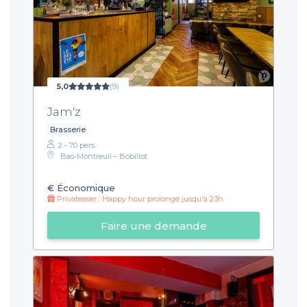
5,0
(9)
Jam'z
Brasserie
2 - 70 pers.
Bas‑Montreuil – Bobillot
€
Économique
Privateaser : Happy hour prolongé jusqu'à 23h
Faire une demande