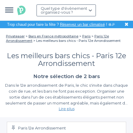
Quel type d'évènement
organisez-vous ?
✖
Trop chaud pour faire la fête ?
Réservez un bar climatisé
! ❄️🎉
Privateaser
Bars en France métropolitaine
Paris
Paris 12e
Arrondissement
Les meilleurs bars chics - Paris 12e Arrondissement
Les meilleurs bars chics - Paris 12e
Arrondissement
Notre sélection de 2 bars
Dans le 12e arrondissement de Paris, le chic s'invite dans chaque
coin de rue, et les bars ne font pas exception. Organiser une
sortie dans l'un de ces établissements élégants permet non
seulement de passer un moment agréable, mais également de
Lire plus
profiter d'une atmosphère raffinée et d'une carte des boissons
diverse. Que ce soit pour un afterwork entre collègues, un
Découvrez la simplicité de la réservation avec
anniversaire ou un rendez-vous entre amis, choisir le bon bar est
Privateaser
essentiel pour marquer les esprits.
Paris 12e Arrondissement