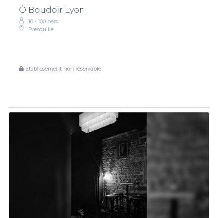
Ô Boudoir Lyon
10 - 100 pers.
Presqu'île
Établissement non réservable