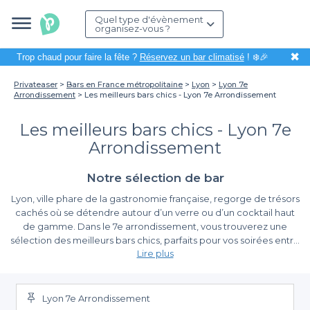
Quel type d'évènement
organisez-vous ?
✖
Trop chaud pour faire la fête ?
Réservez un bar climatisé
! ❄️🎉
Privateaser
Bars en France métropolitaine
Lyon
Lyon 7e
Arrondissement
Les meilleurs bars chics - Lyon 7e Arrondissement
Les meilleurs bars chics - Lyon 7e
Arrondissement
Notre sélection de bar
Lyon, ville phare de la gastronomie française, regorge de trésors
cachés où se détendre autour d’un verre ou d’un cocktail haut
de gamme. Dans le 7e arrondissement, vous trouverez une
sélection des meilleurs bars chics, parfaits pour vos soirées entre
Lire plus
amis, afterworks ou événements d’entreprise. Organiser une
sortie dans ces établissements raffinés, c’est s’assurer une
Facilitez Votre Recherche Avec Privateaser
ambiance plaisante et élégante, sans tracas.
Lyon 7e Arrondissement
Grâce à Privateaser, organiser une soirée dans l'un de ces bars