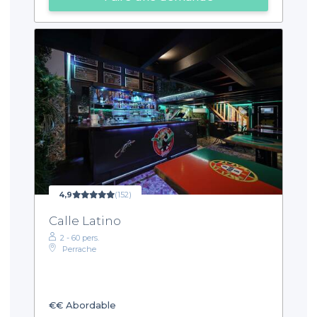
4,9
(152)
Calle Latino
2 - 60 pers.
Perrache
€€
Abordable