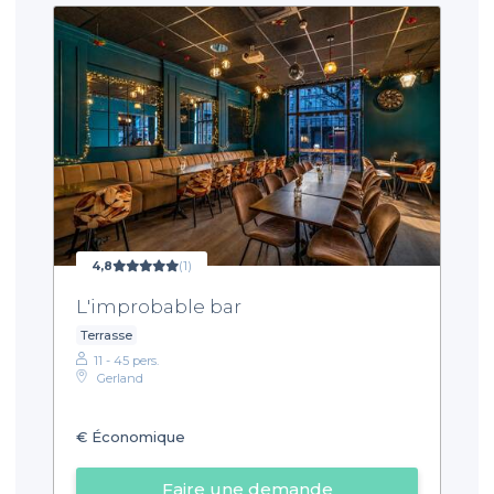
4,8
(1)
L'improbable bar
Terrasse
11 - 45 pers.
Gerland
€
Économique
Faire une demande