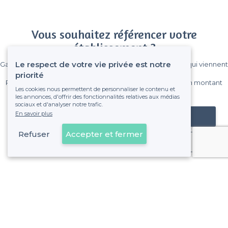
Vous souhaitez référencer votre
établissement ?
Le respect de votre vie privée est notre
Gagnez de nombreux clients parmi le million de visiteurs qui viennent
sur Privateaser chaque mois.
priorité
Pas de commissions et sans engagement, vous payez un montant
Les cookies nous permettent de personnaliser le contenu et
fixe sans risque de voir déraper la facture.
les annonces, d'offrir des fonctionnalités relatives aux médias
sociaux et d'analyser notre trafic.
En savoir plus
Référencer mon établissement
Refuser
Accepter et fermer
Déjà client
Lyon 7e Arrondissement - Alentours
<
Les meilleurs bars chics - Lyon
>
Les meilleurs bars chics - Jean-Macé, Lyon