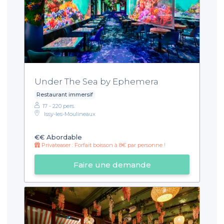
Under The Sea by Ephemera
Restaurant immersif
17 - 220 pers.
Issy-les-Moulineaux
€€
Abordable
Privateaser : Forfait boisson à 8€ par personne !
Faire une demande