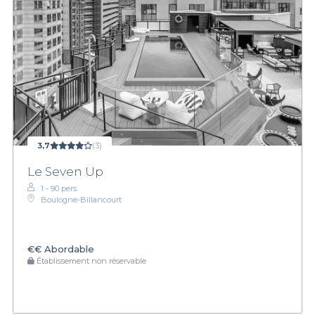
3,7
(3)
Le Seven Up
1 - 90 pers.
Boulogne-Billancourt
€€
Abordable
Établissement non réservable