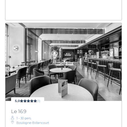
5,0
(1)
Le 16.9
1 - 30 pers.
Boulogne-Billancourt