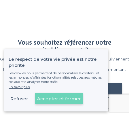
Vous souhaitez référencer votre
établissement ?
Le respect de votre vie privée est notre
Gagnez de nombreux clients parmi le million de visiteurs qui viennent
sur Privateaser chaque mois.
priorité
Pas de commissions et sans engagement, vous payez un montant
Les cookies nous permettent de personnaliser le contenu et
fixe sans risque de voir déraper la facture.
les annonces, d'offrir des fonctionnalités relatives aux médias
sociaux et d'analyser notre trafic.
En savoir plus
Référencer mon établissement
Refuser
Accepter et fermer
Déjà client