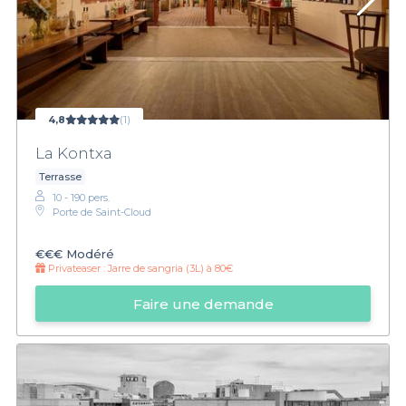
4,8
(1)
La Kontxa
Terrasse
10 - 190 pers.
Porte de Saint-Cloud
€€€
Modéré
Privateaser :
Jarre de sangria (3L) à 80€
Faire une demande