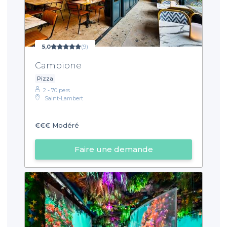
5,0
(9)
Campione
Pizza
2 - 70 pers.
Saint-Lambert
€€€
Modéré
Faire une demande