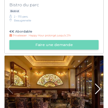
Bistro du parc
Bistrot
2 - 170 pers.
Beaugrenelle
€€
Abordable
Privateaser :
Happy Hour prolongé jusqu’à 21h
Faire une demande