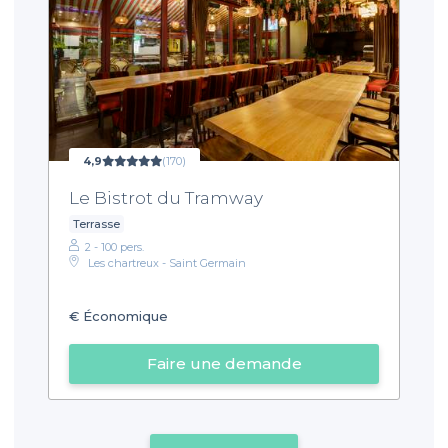
4,9
(170)
Le Bistrot du Tramway
Terrasse
2 - 100 pers.
Les chartreux - Saint Germain
€
Économique
Faire une demande