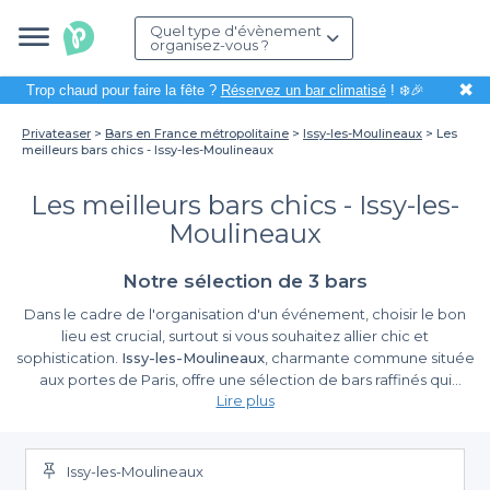
Quel type d'évènement
organisez-vous ?
✖
Trop chaud pour faire la fête ?
Réservez un bar climatisé
! ❄️🎉
Privateaser
Bars en France métropolitaine
Issy-les-Moulineaux
Les
meilleurs bars chics - Issy-les-Moulineaux
Les meilleurs bars chics - Issy-les-
Moulineaux
Notre sélection de 3 bars
Dans le cadre de l'organisation d'un événement, choisir le bon
lieu est crucial, surtout si vous souhaitez allier chic et
sophistication.
Issy-les-Moulineaux
, charmante commune située
aux portes de Paris, offre une sélection de bars raffinés qui
Lire plus
sauront émerveiller vos invités. Que ce soit pour un afterwork, un
anniversaire ou une réunion professionnelle, ces établissements
La simplicité de réservation avec Privateaser
chics vous garantissent une expérience mémorable dans une
ambiance élégante.
Issy-les-Moulineaux
Organiser un événement dans l'un des meilleurs bars chics