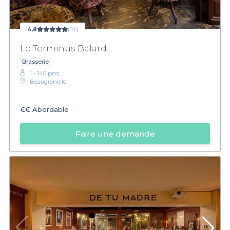
4,8
(14)
Le Terminus Balard
Brasserie
1 - 140 pers.
Beaugrenelle
€€
Abordable
Faire une demande