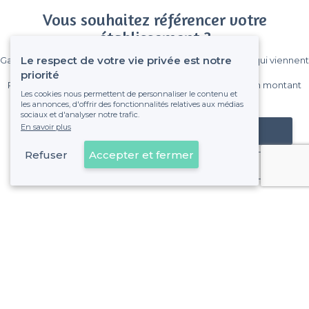
Vous souhaitez référencer votre
établissement ?
Le respect de votre vie privée est notre
Gagnez de nombreux clients parmi le million de visiteurs qui viennent
sur Privateaser chaque mois.
priorité
Pas de commissions et sans engagement, vous payez un montant
Les cookies nous permettent de personnaliser le contenu et
fixe sans risque de voir déraper la facture.
les annonces, d'offrir des fonctionnalités relatives aux médias
sociaux et d'analyser notre trafic.
En savoir plus
Référencer mon établissement
Refuser
Accepter et fermer
Déjà client
Vaucresson - Types de lieux
<
Les meilleurs bars - Vaucresson
À propos de Privateaser