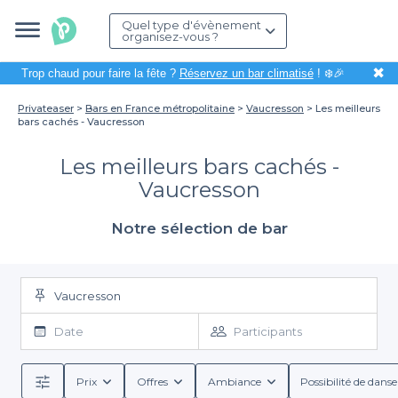
Quel type d'évènement
organisez-vous ?
✖
Trop chaud pour faire la fête ?
Réservez un bar climatisé
! ❄️🎉
Privateaser
Bars en France métropolitaine
Vaucresson
Les meilleurs
bars cachés - Vaucresson
Les meilleurs bars cachés -
Vaucresson
Notre sélection de bar
Vaucresson
Date
Participants
Prix
Offres
Ambiance
Possibilité de danse