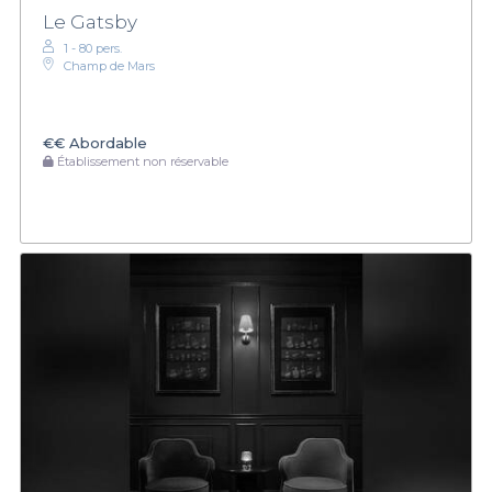
Le Gatsby
1 - 80 pers.
Champ de Mars
€€
Abordable
Établissement non réservable