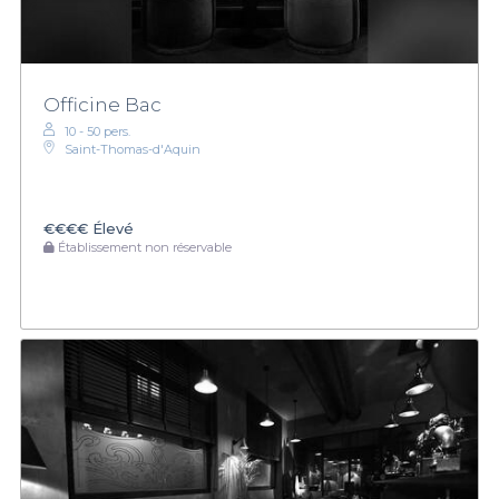
Officine Bac
10 - 50 pers.
Saint-Thomas-d'Aquin
€€€€
Élevé
Établissement non réservable