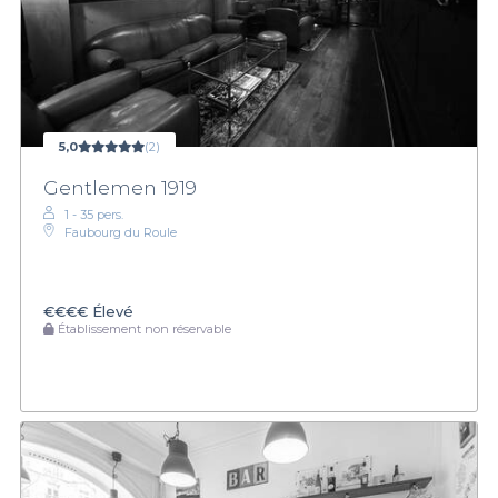
5,0
(2)
Gentlemen 1919
1 - 35 pers.
Faubourg du Roule
€€€€
Élevé
Établissement non réservable