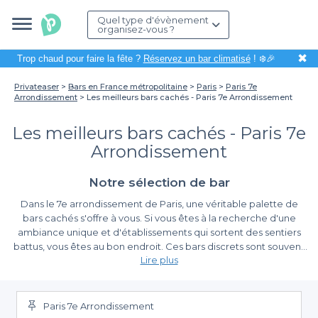
Quel type d'évènement
organisez-vous ?
✖
Trop chaud pour faire la fête ?
Réservez un bar climatisé
! ❄️🎉
Privateaser
Bars en France métropolitaine
Paris
Paris 7e
Arrondissement
Les meilleurs bars cachés - Paris 7e Arrondissement
Les meilleurs bars cachés - Paris 7e
Arrondissement
Notre sélection de bar
Dans le 7e arrondissement de Paris, une véritable palette de
bars cachés s'offre à vous. Si vous êtes à la recherche d'une
ambiance unique et d'établissements qui sortent des sentiers
battus, vous êtes au bon endroit. Ces bars discrets sont souvent
Lire plus
inaccessibles au grand public, mais leur caractère authentique
en fait des lieux incontournables pour une soirée réussie. Que ce
Profitez de la simplicité avec Privateaser
soit pour un afterwork entre collègues ou une soirée entre amis,
découvrir ces perles rares vous garantit une expérience
Paris 7e Arrondissement
Organiser une soirée dans un bar caché peut sembler
mémorable.