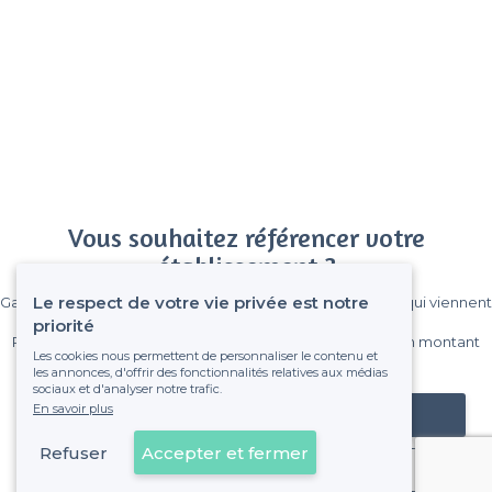
Vous souhaitez référencer votre
établissement ?
Le respect de votre vie privée est notre
Gagnez de nombreux clients parmi le million de visiteurs qui viennent
sur Privateaser chaque mois.
priorité
Pas de commissions et sans engagement, vous payez un montant
Les cookies nous permettent de personnaliser le contenu et
fixe sans risque de voir déraper la facture.
les annonces, d'offrir des fonctionnalités relatives aux médias
sociaux et d'analyser notre trafic.
En savoir plus
Référencer mon établissement
Refuser
Accepter et fermer
Déjà client