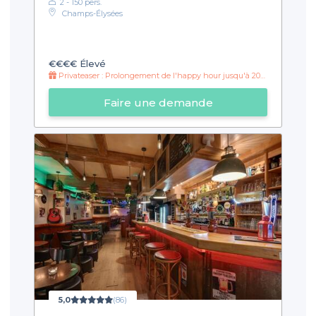
2 - 150 pers.
Champs-Élysées
€€€€
Élevé
Privateaser : Prolongement de l'happy hour jusqu'à 20h30
Faire une demande
5,0
(86)