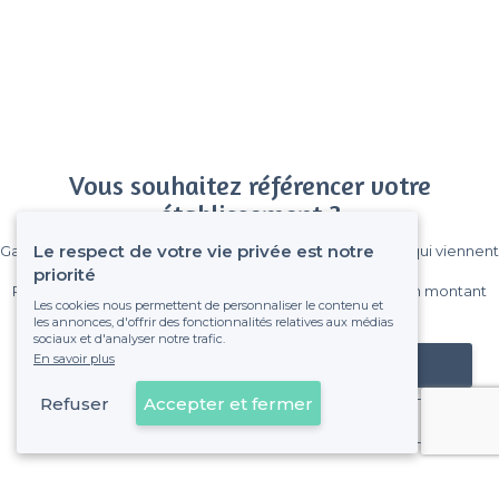
Vous souhaitez référencer votre
établissement ?
Le respect de votre vie privée est notre
Gagnez de nombreux clients parmi le million de visiteurs qui viennent
sur Privateaser chaque mois.
priorité
Pas de commissions et sans engagement, vous payez un montant
Les cookies nous permettent de personnaliser le contenu et
fixe sans risque de voir déraper la facture.
les annonces, d'offrir des fonctionnalités relatives aux médias
sociaux et d'analyser notre trafic.
En savoir plus
Référencer mon établissement
Refuser
Accepter et fermer
Déjà client