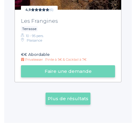
4,9
(6)
Les Frangines
Terrasse
10 - 95 pers.
Plaisance
€€
Abordable
Privateaser : Pinte à 5€ & Cocktail à 7€
Faire une demande
Plus de résultats