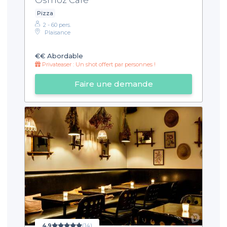
Pizza
2 - 60 pers.
Plaisance
€€
Abordable
Privateaser : Un shot offert par personnes !
Faire une demande
4,9
(14)