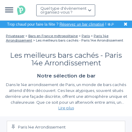
Quel type d'évènement
organisez-vous ?
✖
Trop chaud pour faire la fête ?
Réservez un bar climatisé
! ❄️🎉
Privateaser
Bars en France métropolitaine
Paris
Paris 14e
Arrondissement
Les meilleurs bars cachés - Paris 14e Arrondissement
Les meilleurs bars cachés - Paris
14e Arrondissement
Notre sélection de bar
Dans le 14e arrondissement de Paris, un monde de bars cachés
attend d'être découvert. Ces lieux atypiques, souvent situés
derrière une façade discrète, offrent une atmosphère unique et
chaleureuse. Que ce soit pour un afterwork entre amis, un
Lire plus
rendez-vous romantique ou une soirée festive, ces bars secrets
sont idéaux pour échapper à l'agitation parisienne tout en
La simplicité de la réservation avec Privateaser
savourant des boissons délicieuses. En plus de leur charme
mystérieux, ils reflètent l'authenticité de la vie locale.
Paris 14e Arrondissement
Organiser une soirée dans l'un de ces bars cachés peut sembler