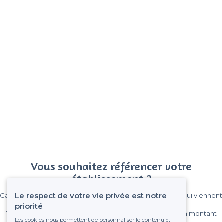
Vous souhaitez référencer votre
établissement ?
Le respect de votre vie privée est notre
Gagnez de nombreux clients parmi le million de visiteurs qui viennent
sur Privateaser chaque mois.
priorité
Pas de commissions et sans engagement, vous payez un montant
Les cookies nous permettent de personnaliser le contenu et