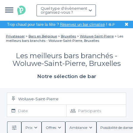
Quel type d'évènement
organisez-vous ?
✖
Trop chaud pour faire la fête ?
Réservez un bar climatisé
! ❄️🎉
Privateaser
Bars en Belgique
Bruxelles
Woluwe-Saint-Pierre
Les
meilleurs bars branchés - Woluwe-Saint-Pierre, Bruxelles
Les meilleurs bars branchés -
Woluwe-Saint-Pierre, Bruxelles
Notre sélection de bar
Woluwe-Saint-Pierre
Date
Participants
Prix
Offres
Ambiance
Possibilité de danse