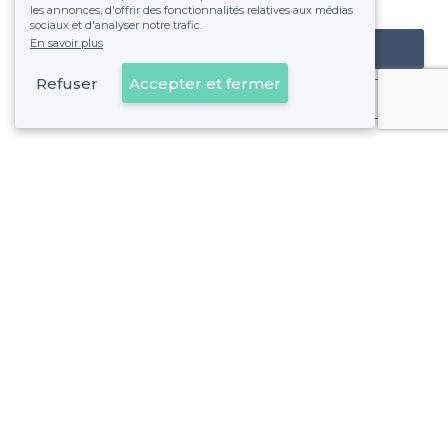
fixe sans risque de voir déraper la facture.
les annonces, d'offrir des fonctionnalités relatives aux médias
sociaux et d'analyser notre trafic.
En savoir plus
Référencer mon établissement
Refuser
Accepter et fermer
Déjà client
Woluwe-Saint-Pierre - Alentours
<
Les meilleurs bars branchés - Bruxelles
Woluwe-Saint-Pierre - Types de lieux
<
Top bar sympa à Woluwe-Saint-Pierre
Les meilleurs bars de nuit - Woluwe-Saint-Pierre, Bruxelles