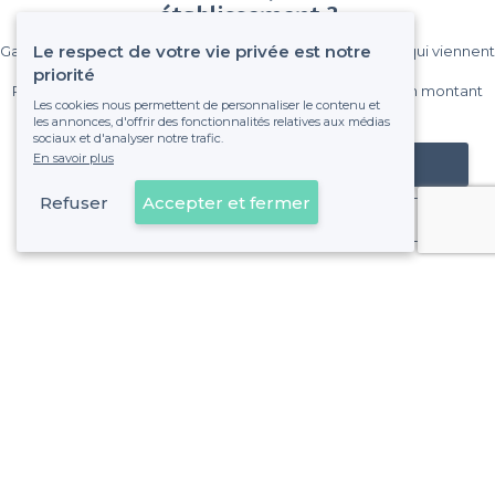
établissement ?
Le respect de votre vie privée est notre
Gagnez de nombreux clients parmi le million de visiteurs qui viennent
sur Privateaser chaque mois.
priorité
Pas de commissions et sans engagement, vous payez un montant
Les cookies nous permettent de personnaliser le contenu et
fixe sans risque de voir déraper la facture.
les annonces, d'offrir des fonctionnalités relatives aux médias
sociaux et d'analyser notre trafic.
En savoir plus
Référencer mon établissement
Refuser
Accepter et fermer
Déjà client
La Rochelle - Types de lieux
<
Les meilleurs bars - La Rochelle
Les meilleurs bars pas chers - La Rochelle