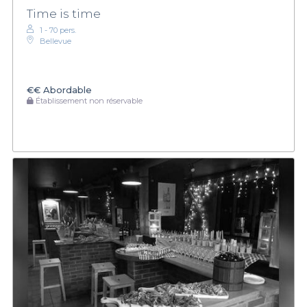
Time is time
1 - 70 pers.
Bellevue
€€
Abordable
Établissement non réservable