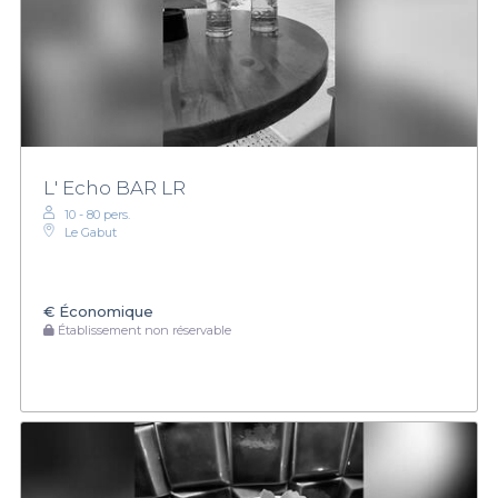
L' Echo BAR LR
10 - 80 pers.
Le Gabut
€
Économique
Établissement non réservable