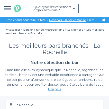
Quel type d'évènement
organisez-vous ?
✖
Trop chaud pour faire la fête ?
Réservez un bar climatisé
! ❄️🎉
Privateaser
Bars en France métropolitaine
La Rochelle
Les meilleurs
bars branchés - La Rochelle
Les meilleurs bars branchés - La
Rochelle
Notre sélection de bar
Dans une ville aussi dynamique que La Rochelle, organiser une
sortie au bar devient une véritable expérience à partager. Que
ce soit pour un afterwork entre collègues, un anniversaire ou
simplement pour profiter des soirées d’été au bord de l’eau,
Lire plus
trouver le bar idéal est essentiel pour garantir la réussite de
votre évènement. Heureusement, grâce à
Privateaser
, explorer
Une variété de choix pour tous les goûts
les meilleurs bars branchés de la ville devient un jeu d’enfant, et
vous n’avez plus à vous soucier de la logistique.
La Rochelle
Sur notre plateforme, nous vous offrons un large éventail de bars