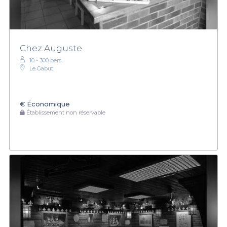
Chez Auguste
10 - 300 pers.
Le Gabut
€
Économique
Établissement non réservable