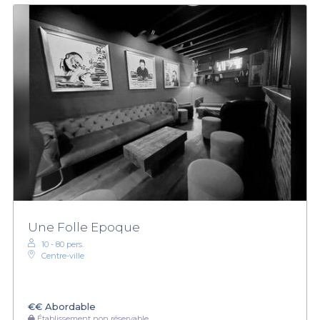
Une Folle Epoque
10 - 80 pers.
Centre-ville
€€
Abordable
Établissement non réservable