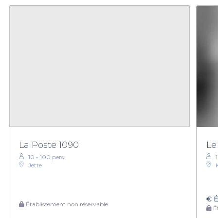
La Poste 1090
Le
10 - 100 pers.
Jette
€
É
Établissement non réservable
Ét