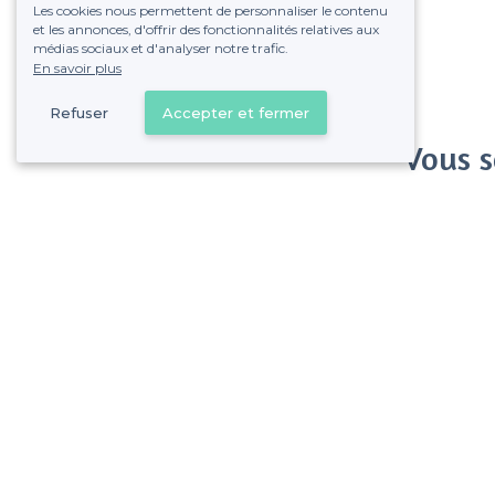
Les cookies nous permettent de personnaliser le contenu
et les annonces, d'offrir des fonctionnalités relatives aux
médias sociaux et d'analyser notre trafic.
En savoir plus
Refuser
Accepter et fermer
Vous s
Gagnez de nombreu
Pas de commissions et
Jette - Alentours
<
Les meilleurs bars branchés - Bruxelles