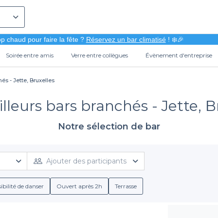
p chaud pour faire la fête ?
Réservez un bar climatisé
! ❄️🎉
Soirée entre amis
Verre entre collègues
Évènement d'entreprise
és - Jette, Bruxelles
lleurs bars branchés - Jette, B
Notre sélection de bar
Ajouter des participants
ibilité de danser
Ouvert après 2h
Terrasse