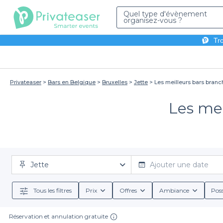
Quel type d'évènement
organisez-vous ?
Tro
Privateaser
Bars en Belgique
Bruxelles
Jette
Les meilleurs bars branch
Les mei
Jette
Ajouter une date
Tous les filtres
Prix
Offres
Ambiance
Poss
Réservation et annulation gratuite