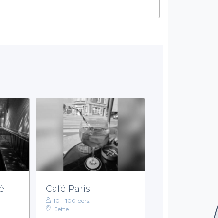
é
Café Paris
10 - 100 pers.
Jette