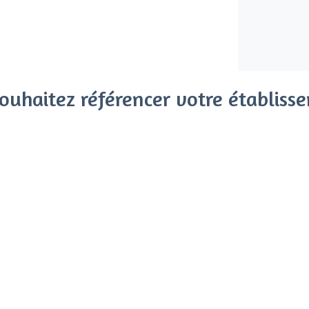
ouhaitez référencer votre établiss
x clients parmi le million de visiteurs qui viennent sur Privat
 sans engagement, vous payez un montant fixe sans risque de vo
Référencer mon établissement
Déjà client
Jette - Types de lieux
<
Les meilleurs bars - Jette, Bruxelles
Les meilleurs bars de nuit - Jette, Bruxel