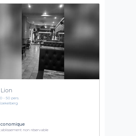
 Lion
10 - 50 pers.
Koekelberg
conomique
ablissement non réservable