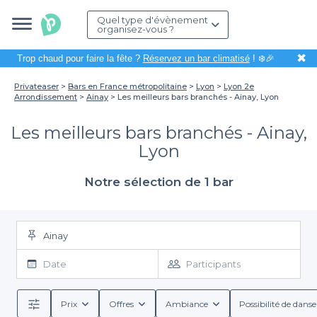
Quel type d'évènement
organisez-vous ?
✖
Trop chaud pour faire la fête ?
Réservez un bar climatisé
! ❄️🎉
Privateaser
Bars en France métropolitaine
Lyon
Lyon 2e
Arrondissement
Ainay
Les meilleurs bars branchés - Ainay, Lyon
Les meilleurs bars branchés - Ainay,
Lyon
Notre sélection de 1 bar
Ainay
Date
Participants
Prix
Offres
Ambiance
Possibilité de danse