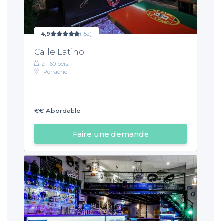
4,9
(152)
Calle Latino
2 - 60 pers.
Perrache
€€
Abordable
Faire une demande