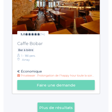
5,0
(14)
Caffe Bobar
Bar à bière
1 - 180 pers.
Ainay
€
Économique
Privateaser : Prolongation de l'happy hour toute la soirée !
Faire une demande
Plus de résultats