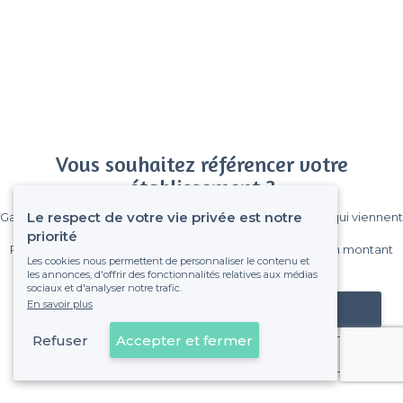
Vous souhaitez référencer votre
établissement ?
Le respect de votre vie privée est notre
Gagnez de nombreux clients parmi le million de visiteurs qui viennent
sur Privateaser chaque mois.
priorité
Pas de commissions et sans engagement, vous payez un montant
Les cookies nous permettent de personnaliser le contenu et
fixe sans risque de voir déraper la facture.
les annonces, d'offrir des fonctionnalités relatives aux médias
sociaux et d'analyser notre trafic.
En savoir plus
Référencer mon établissement
Refuser
Accepter et fermer
Déjà client