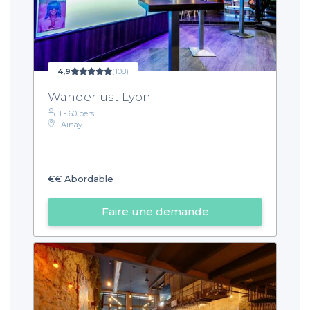
4,9
(108)
Wanderlust Lyon
1 - 60 pers.
Ainay
€€
Abordable
Faire une demande