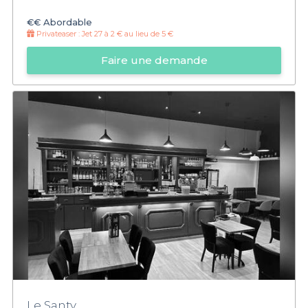
€€
Abordable
Privateaser :
Jet 27 à 2 € au lieu de 5 €
Faire une demande
Le Santy