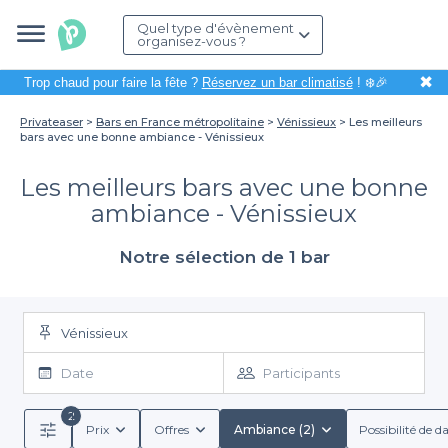
Quel type d'évènement
organisez-vous ?
✖
Trop chaud pour faire la fête ?
Réservez un bar climatisé
! ❄️🎉
Privateaser
Bars en France métropolitaine
Vénissieux
Les meilleurs
bars avec une bonne ambiance - Vénissieux
Les meilleurs bars avec une bonne
ambiance - Vénissieux
Notre sélection de 1 bar
Vénissieux
Date
Participants
2
Prix
Offres
Ambiance (2)
Possibilité de d