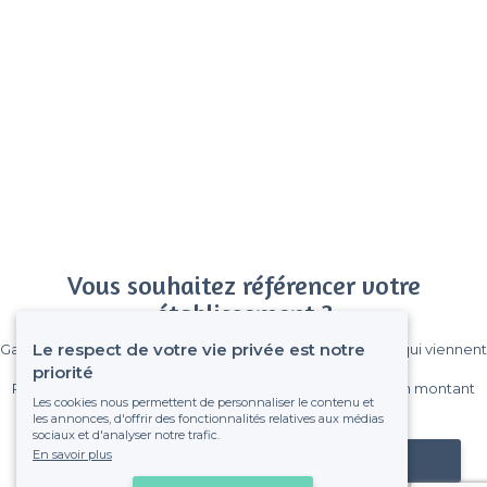
Vous souhaitez référencer votre
établissement ?
Le respect de votre vie privée est notre
Gagnez de nombreux clients parmi le million de visiteurs qui viennent
sur Privateaser chaque mois.
priorité
Pas de commissions et sans engagement, vous payez un montant
Les cookies nous permettent de personnaliser le contenu et
fixe sans risque de voir déraper la facture.
les annonces, d'offrir des fonctionnalités relatives aux médias
sociaux et d'analyser notre trafic.
En savoir plus
Référencer mon établissement