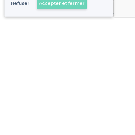
Refuser
Accepter et fermer
Déjà client
Vénissieux - Types de lieux
<
Les meilleurs bars - Vénissieux
Les meilleurs bars pas chers - Vénissieux
À propos de Privateaser
Privateaser Media
Privateaser en Espagne