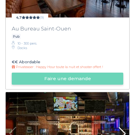
4,7
(9)
Au Bureau Saint-Ouen
Pub
10 - 300 pers.
Docks
€€
Abordable
Privateaser :
Happy Hour toute la nuit et shooter offert !
Faire une demande