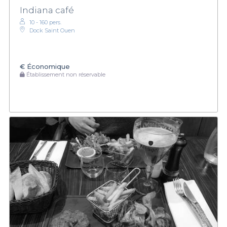
Indiana café
10 - 160 pers.
Dock Saint Ouen
€
Économique
Établissement non réservable