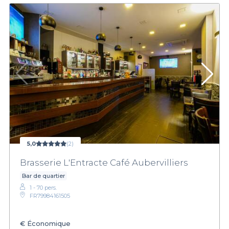
5,0
(2)
Brasserie L'Entracte Café Aubervilliers
Bar de quartier
1 - 70 pers.
FR79984161505
€
Économique