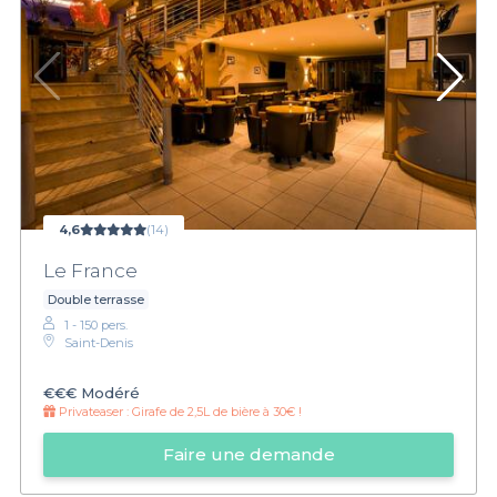
4,6
(14)
Le France
Double terrasse
1 - 150 pers.
Saint-Denis
€€€
Modéré
Privateaser :
Girafe de 2,5L de bière à 30€ !
Faire une demande