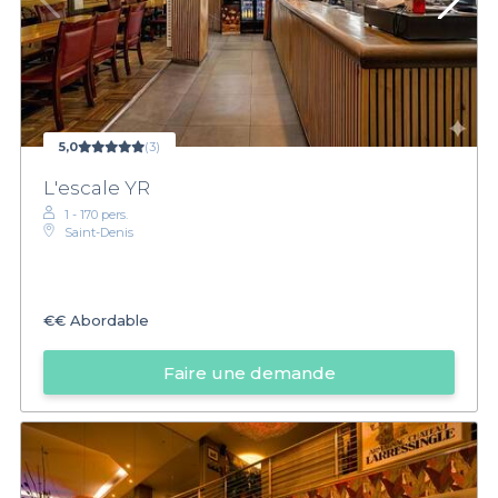
5,0
(3)
L'escale YR
1 - 170 pers.
Saint-Denis
€€
Abordable
Faire une demande