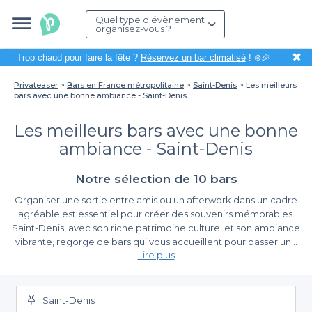
Quel type d'évènement
organisez-vous ?
✖
Trop chaud pour faire la fête ?
Réservez un bar climatisé
! ❄️🎉
Privateaser
Bars en France métropolitaine
Saint-Denis
Les meilleurs
bars avec une bonne ambiance - Saint-Denis
Les meilleurs bars avec une bonne
ambiance - Saint-Denis
Notre sélection de 10 bars
Organiser une sortie entre amis ou un afterwork dans un cadre
agréable est essentiel pour créer des souvenirs mémorables.
Saint-Denis, avec son riche patrimoine culturel et son ambiance
vibrante, regorge de bars qui vous accueillent pour passer une
Lire plus
soirée animée. Que vous soyez adepte de musique live, de
cocktails créatifs ou tout simplement à la recherche d'un lieu
L'importance de choisir un bon bar
chaleureux, nous vous mettons en avant les meilleurs bars de
cette ville où la bonne humeur règne.
Saint-Denis
En choisissant un bar avec une bonne ambiance, vous assurez à