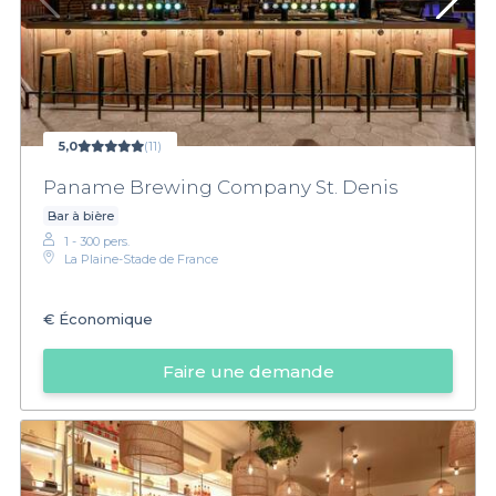
5,0
(11)
Paname Brewing Company St. Denis
Bar à bière
1 - 300 pers.
La Plaine-Stade de France
€
Économique
Faire une demande