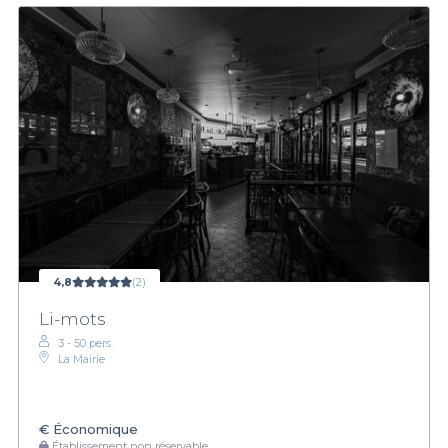
4,8
(2)
Li-mots
3 - 50 pers.
La Mairie
€
Économique
Établissement non réservable