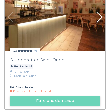
4,8
(17)
Gruppomimo Saint Ouen
Buffet à volonté
12 - 160 pers.
Dock Saint Ouen
€€
Abordable
Privateaser :
Limoncello offert
Faire une demande