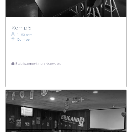
Kemp'5
1 - 50 pers.
Quimper
Établissement non réservable