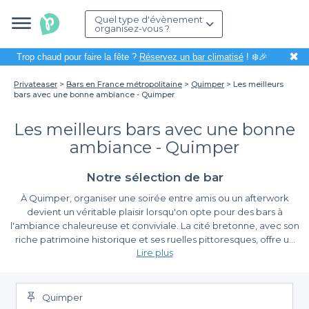
Quel type d'évènement
organisez-vous ?
✖
Trop chaud pour faire la fête ?
Réservez un bar climatisé
! ❄️🎉
Privateaser
Bars en France métropolitaine
Quimper
Les meilleurs
bars avec une bonne ambiance - Quimper
Les meilleurs bars avec une bonne
ambiance - Quimper
Notre sélection de bar
À Quimper, organiser une soirée entre amis ou un afterwork
devient un véritable plaisir lorsqu'on opte pour des bars à
l'ambiance chaleureuse et conviviale. La cité bretonne, avec son
riche patrimoine historique et ses ruelles pittoresques, offre un
Lire plus
cadre idéal pour se détendre autour d'un verre. Que vous soyez
amateur de musique live, de cocktails raffinés ou tout
Pourquoi choisir Privateaser pour vos réservations
simplement d'un cadre sympathique, vous trouverez facilement
votre bonheur dans l'un des nombreux établissements que nous
Quimper
Utiliser
Privateaser
pour réserver un bar à Quimper vous garantit
vous présentons.