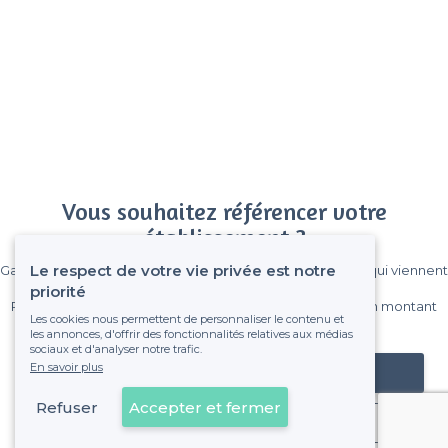
Vous souhaitez référencer votre
établissement ?
Le respect de votre vie privée est notre
Gagnez de nombreux clients parmi le million de visiteurs qui viennent
sur Privateaser chaque mois.
priorité
Pas de commissions et sans engagement, vous payez un montant
Les cookies nous permettent de personnaliser le contenu et
fixe sans risque de voir déraper la facture.
les annonces, d'offrir des fonctionnalités relatives aux médias
sociaux et d'analyser notre trafic.
En savoir plus
Référencer mon établissement
Refuser
Accepter et fermer
Déjà client