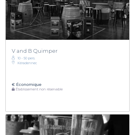
V and B Quimper
10 - 50 pers.
Kéradennec
€
Économique
Établissement non réservable