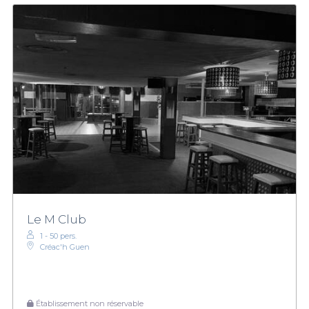
Le M Club
1 - 50 pers.
Créac'h Guen
Établissement non réservable