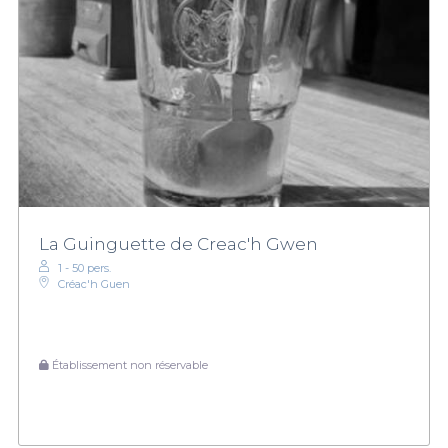
La Guinguette de Creac'h Gwen
1 - 50 pers.
Créac'h Guen
Établissement non réservable