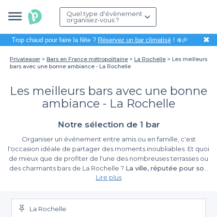
Quel type d'évènement
organisez-vous ?
✖
Trop chaud pour faire la fête ?
Réservez un bar climatisé
! ❄️🎉
Privateaser
Bars en France métropolitaine
La Rochelle
Les meilleurs
bars avec une bonne ambiance - La Rochelle
Les meilleurs bars avec une bonne
ambiance - La Rochelle
Notre sélection de 1 bar
Organiser un événement entre amis ou en famille, c'est
l'occasion idéale de partager des moments inoubliables. Et quoi
de mieux que de profiter de l'une des nombreuses terrasses ou
des charmants bars de La Rochelle ?
La ville, réputée pour son
Lire plus
Vieux Port pittoresque et ses tours médiévales
, regorge de
lieux chaleureux et conviviaux. Que vous planifiiez un
Facilitez vos réservations avec Privateaser
anniversaire, un afterwork ou simplement une sortie entre amis,
La Rochelle ne manque pas d'options répondant à toutes vos
La Rochelle
attentes. Parmi ces incontournables, ne manquez pas
le quartier