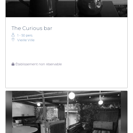
The Curious bar
1 - 50 pers.
Vieille Ville
Établissement non réservable