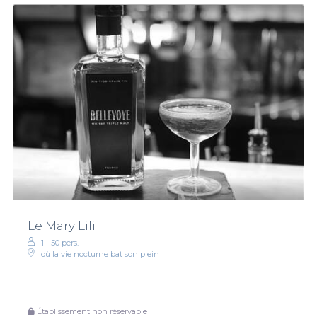
Le Mary Lili
1 - 50 pers.
où la vie nocturne bat son plein
Établissement non réservable