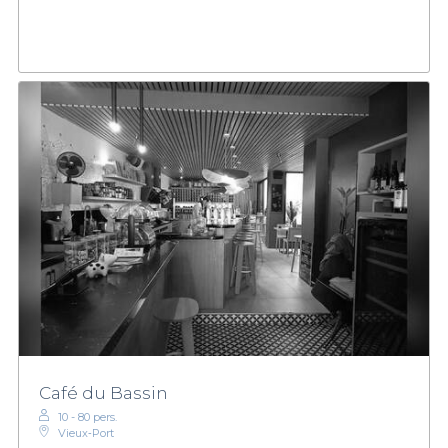
Café du Bassin
10 - 80 pers.
Vieux‑Port