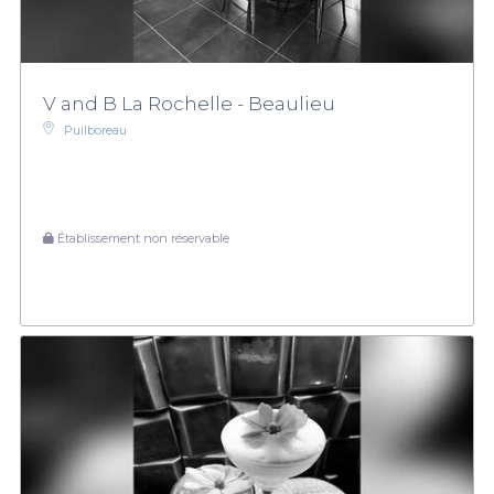
d'événements
ou à consulter notre
guide des meilleures
adresses à La Rochelle
. Réservez dès maintenant et offrez-vous
une expérience inoubliable grâce à Privateaser !.
V and B La Rochelle - Beaulieu
Puilboreau
Établissement non réservable