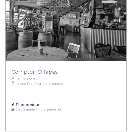
Comptoir O Tapas
10 - 150 pers.
Vieux-Port / centre historique.
€
Économique
Établissement non réservable