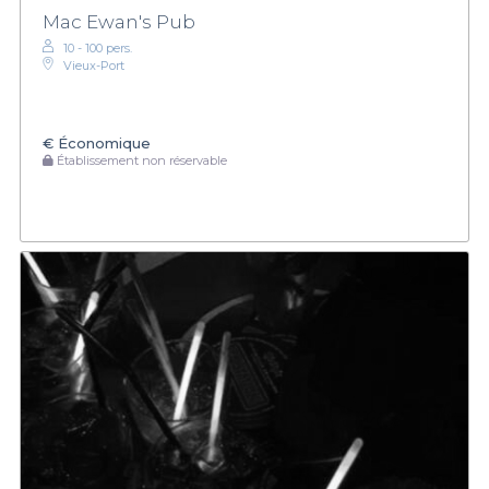
Mac Ewan's Pub
10 - 100 pers.
Vieux-Port
€
Économique
Établissement non réservable