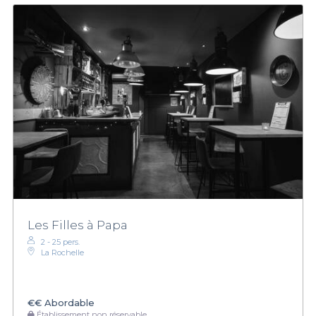
Les Filles à Papa
2 - 25 pers.
La Rochelle
€€
Abordable
Établissement non réservable