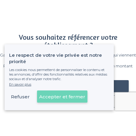
Vous souhaitez référencer votre
établissement ?
Le respect de votre vie privée est notre
Gagnez de nombreux clients parmi le million de visiteurs qui viennent
sur Privateaser chaque mois.
priorité
Pas de commissions et sans engagement, vous payez un montant
Les cookies nous permettent de personnaliser le contenu et
fixe sans risque de voir déraper la facture.
les annonces, d'offrir des fonctionnalités relatives aux médias
sociaux et d'analyser notre trafic.
En savoir plus
Référencer mon établissement
Refuser
Accepter et fermer
Déjà client
Ganshoren - Alentours