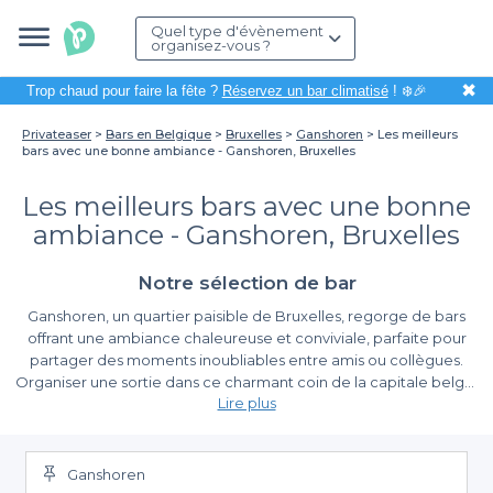
Quel type d'évènement
organisez-vous ?
✖
Trop chaud pour faire la fête ?
Réservez un bar climatisé
! ❄️🎉
Privateaser
Bars en Belgique
Bruxelles
Ganshoren
Les meilleurs
bars avec une bonne ambiance - Ganshoren, Bruxelles
Les meilleurs bars avec une bonne
ambiance - Ganshoren, Bruxelles
Notre sélection de bar
Ganshoren, un quartier paisible de Bruxelles, regorge de bars
offrant une ambiance chaleureuse et conviviale, parfaite pour
partager des moments inoubliables entre amis ou collègues.
Organiser une sortie dans ce charmant coin de la capitale belge,
Lire plus
c'est s'assurer d'une expérience enrichissante, avec la possibilité
de découvrir des lieux uniques où la bonne humeur règne en
Découvrez la simplicité de la réservation avec Privateaser
maître.
En utilisant Privateaser, vous accédez à une vaste sélection de
Ganshoren
bars à Ganshoren, chacun offrant une ambiance différente et