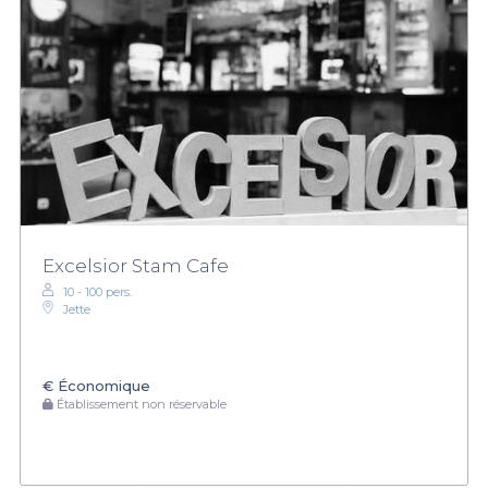
Excelsior Stam Cafe
10 - 100 pers.
Jette
€
Économique
Établissement non réservable