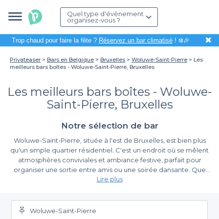
Quel type d'évènement
organisez-vous ?
✖
Trop chaud pour faire la fête ?
Réservez un bar climatisé
! ❄️🎉
Privateaser
Bars en Belgique
Bruxelles
Woluwe-Saint-Pierre
Les
meilleurs bars boîtes - Woluwe-Saint-Pierre, Bruxelles
Les meilleurs bars boîtes - Woluwe-
Saint-Pierre, Bruxelles
Notre sélection de bar
Woluwe-Saint-Pierre, située à l'est de Bruxelles, est bien plus
qu'un simple quartier résidentiel. C'est un endroit où se mêlent
atmosphères conviviales et ambiance festive, parfait pour
organiser une sortie entre amis ou une soirée dansante. Que
Lire plus
vous souhaitiez passer une soirée animée dans l'un des bars ou
clubs de la région, ou simplement profiter d'un moment de
L'expérience Privateaser
détente autour d'un verre, Woluwe-Saint-Pierre ne manquera
pas de vous séduire.
Woluwe-Saint-Pierre
Organiser une soirée dans un bar ou une boîte de nuit à