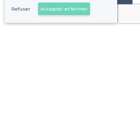
Refuser
Accepter et fermer
Déjà client
Woluwe-Saint-Pierre - Alentours
<
Les meilleurs bars boîtes - Bruxelles
Woluwe-Saint-Pierre - Types de lieux
<
Top bar sympa à Woluwe-Saint-Pierre
Les meilleurs bars à vins - Woluwe-Saint-Pierre, Bruxelles
Les meilleurs bars sportifs - Woluwe-Saint-Pierre, Bruxelle