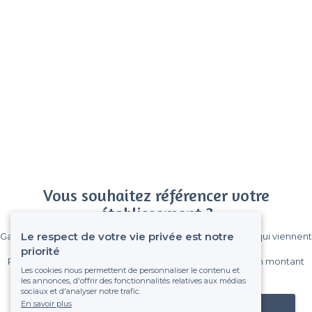
Vous souhaitez référencer votre
établissement ?
Le respect de votre vie privée est notre
Gagnez de nombreux clients parmi le million de visiteurs qui viennent
sur Privateaser chaque mois.
priorité
Pas de commissions et sans engagement, vous payez un montant
Les cookies nous permettent de personnaliser le contenu et
fixe sans risque de voir déraper la facture.
les annonces, d'offrir des fonctionnalités relatives aux médias
sociaux et d'analyser notre trafic.
En savoir plus
Référencer mon établissement