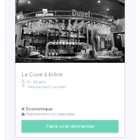
La Cuve à bière
10 - 100 pers.
Woluwe-Saint-Lambert
€
Économique
Établissement non réservable
Faire une demande