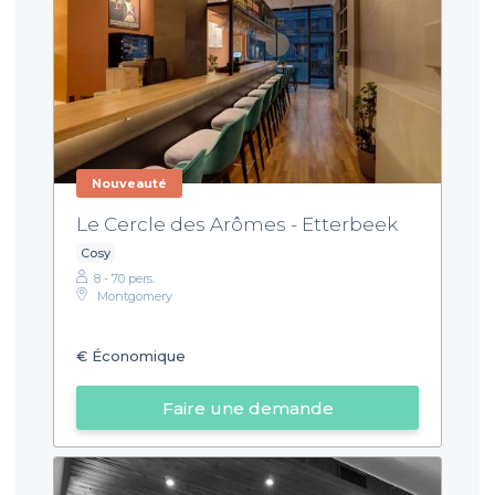
Nouveauté
Le Cercle des Arômes - Etterbeek
Cosy
8 - 70 pers.
Montgomery
€
Économique
Faire une demande