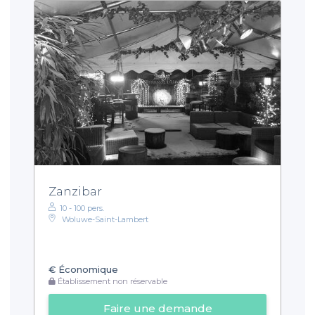
Zanzibar
10 - 100 pers.
Woluwe-Saint-Lambert
€
Économique
Établissement non réservable
Faire une demande