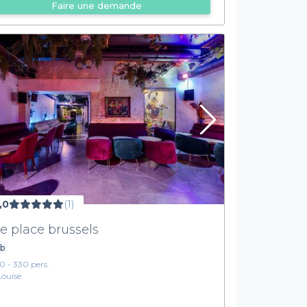
Faire une demande
,0
(1)
e place brussels
ub
10 - 330 pers.
Louise