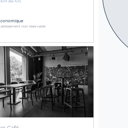
Mont des Arts
conomique
ablissement non réservable
tcs Café