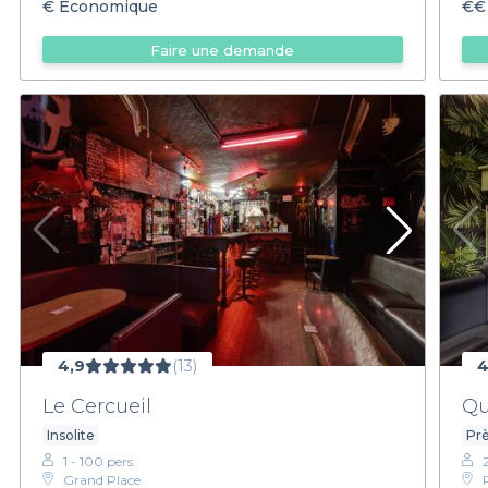
€
Économique
€€
Faire une demande
4,9
(13)
4
Le Cercueil
Qu
Insolite
Prè
1 - 100 pers.
Grand Place