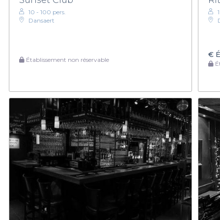
10 - 100 pers.
Dansaert
€
É
Établissement non réservable
Ét