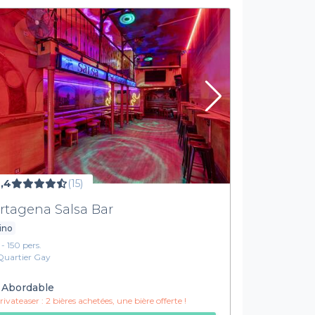
,4
(15)
rtagena Salsa Bar
ino
 - 150 pers.
Quartier Gay
Abordable
ivateaser :
2 bières achetées, une bière offerte !