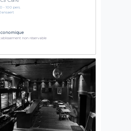
10 - 100 pers.
Dansaert
conomique
ablissement non réservable