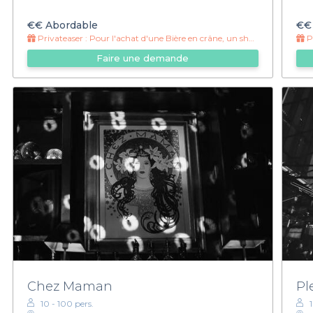
€€
Abordable
€€
Privateaser :
Pour l'achat d'une Bière en crâne, un shot offert !
Pr
Faire une demande
Chez Maman
Pl
10 - 100 pers.