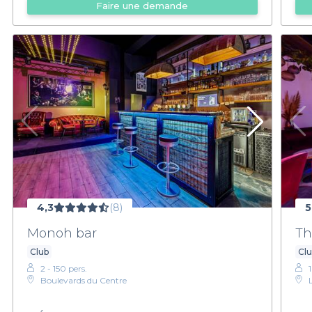
Faire une demande
4,3
(8)
5
Monoh bar
Th
Club
Cl
2 - 150 pers.
Boulevards du Centre