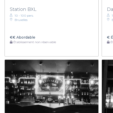
Station BXL
Da
10 - 100 pers.
Bruxelles
€€
Abordable
€
É
Établissement non réservable
Ét