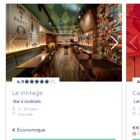
4,9
(9)
4
Le Vintage
Ca
Bar à cocktails
Lat
11 - 80 pers.
1
Marolles
€€
€
Économique
Pr