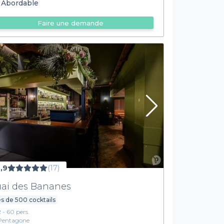
Abordable
Faire une demande
,9
(17)
ai des Bananes
s de 500 cocktails
2 - 60 pers.
Pentagone