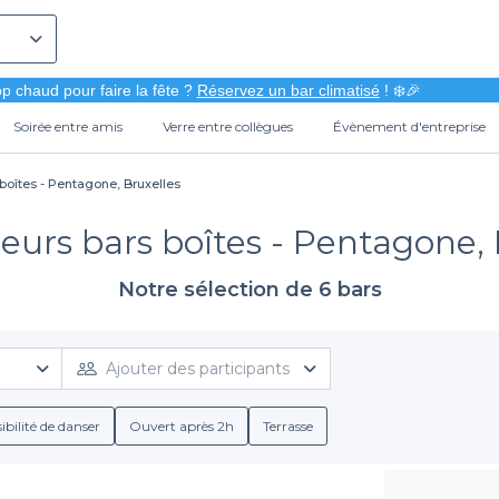
p chaud pour faire la fête ?
Réservez un bar climatisé
! ❄️🎉
Soirée entre amis
Verre entre collègues
Évènement d'entreprise
 boîtes - Pentagone, Bruxelles
leurs bars boîtes - Pentagone, 
Notre sélection de 6 bars
Ajouter des participants
ibilité de danser
Ouvert après 2h
Terrasse