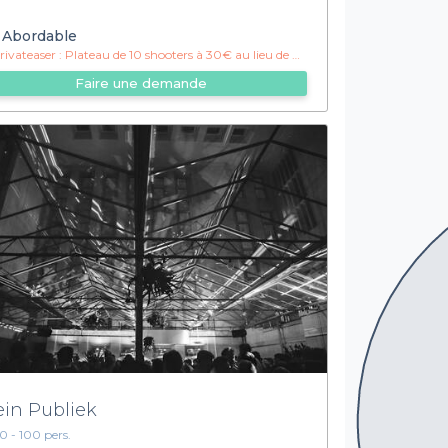
Abordable
ivateaser :
Plateau de 10 shooters à 30€ au lieu de 35€ !
Faire une demande
ein Publiek
10 - 100 pers.