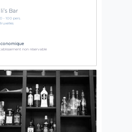
li’s Bar
10 - 100 pers.
Bruxelles
conomique
ablissement non réservable