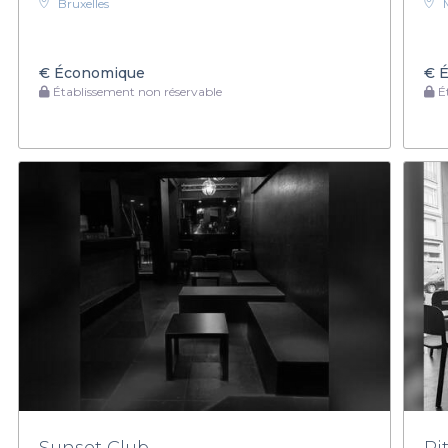
Bruxelles
€
Économique
€
É
Établissement non réservable
Ét
Sunset Club
Ri