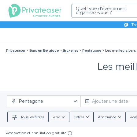
Quel type d'évènement
organisez-vous ?
Tro
Privateaser
Bars en Belgique
Bruxelles
Pentagone
Les meilleurs bars
Les meil
Pentagone
Ajouter une date
Tous les filtres
Prix
Offres
Ambiance
Poss
Réservation et annulation gratuite