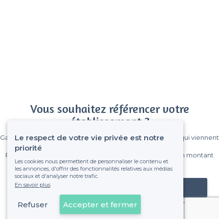
Vous souhaitez référencer votre
établissement ?
Le respect de votre vie privée est notre
Gagnez de nombreux clients parmi le million de visiteurs qui viennent
sur Privateaser chaque mois.
priorité
Pas de commissions et sans engagement, vous payez un montant
Les cookies nous permettent de personnaliser le contenu et
fixe sans risque de voir déraper la facture.
les annonces, d'offrir des fonctionnalités relatives aux médias
sociaux et d'analyser notre trafic.
En savoir plus
Référencer mon établissement
Refuser
Accepter et fermer
Déjà client