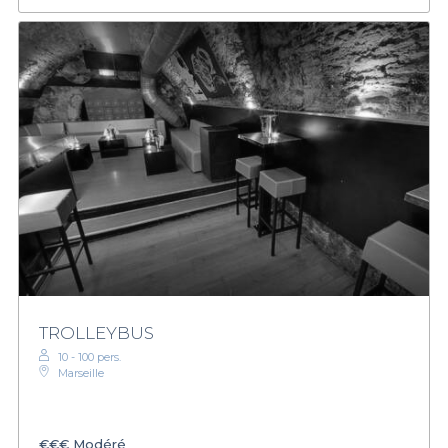
TROLLEYBUS
10 - 100 pers.
Marseille
€€€
Modéré