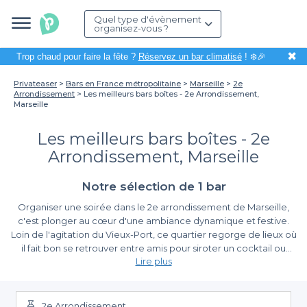
Quel type d'évènement
organisez-vous ?
✖
Trop chaud pour faire la fête ?
Réservez un bar climatisé
! ❄️🎉
Privateaser
Bars en France métropolitaine
Marseille
2e
Arrondissement
Les meilleurs bars boîtes - 2e Arrondissement,
Marseille
Les meilleurs bars boîtes - 2e
Arrondissement, Marseille
Notre sélection de 1 bar
Organiser une soirée dans le 2e arrondissement de Marseille,
c'est plonger au cœur d'une ambiance dynamique et festive.
Loin de l'agitation du Vieux-Port, ce quartier regorge de lieux où
il fait bon se retrouver entre amis pour siroter un cocktail ou
Lire plus
danser jusqu'au bout de la nuit. Que ce soit pour un anniversaire,
une soirée entre collègues ou tout simplement pour profiter de
Un processus de réservation simplifié avec
la vie nocturne marseillaise, choisir le bon bar ou club est
Privateaser
essentiel.
2e Arrondissement