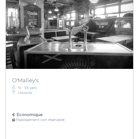
O'Malley's
10 - 100 pers.
Marseille
€
Économique
Établissement non réservable