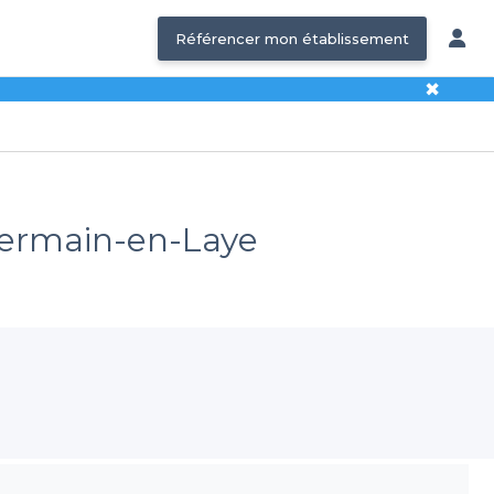
Référencer mon établissement
✖
-Germain-en-Laye