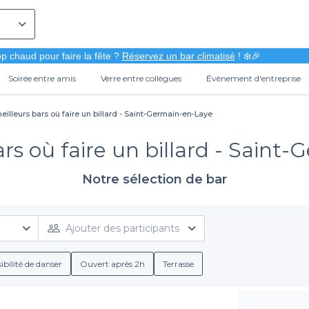
p chaud pour faire la fête ?
Réservez un bar climatisé
! ❄️🎉
Soirée entre amis
Verre entre collègues
Évènement d'entreprise
eilleurs bars où faire un billard - Saint-Germain-en-Laye
ars où faire un billard - Saint
Notre sélection de bar
Ajouter des participants
ibilité de danser
Ouvert après 2h
Terrasse