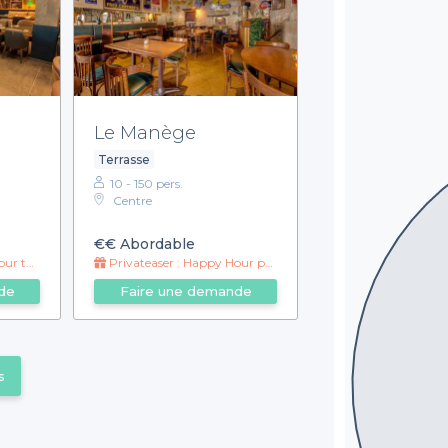
Le Manège
Terrasse
10 - 150 pers.
Centre
€€
Abordable
nuit! ✨
Privateaser : Happy Hour prolongé jusqu'à 22h 🍻
de
Faire une demande
s