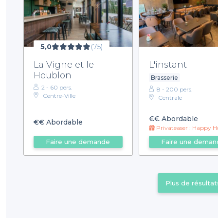
5,0
(75)
La Vigne et le
L'instant
Houblon
Brasserie
2 - 60 pers.
8 - 200 pers.
Centre-Ville
Centrale
€€
Abordable
€€
Abordable
Privateaser : Happy Hour toute la 
Faire une demande
Faire une deman
Plus de résultat