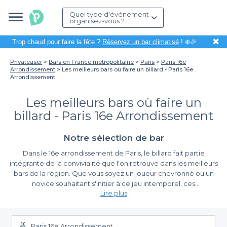
Quel type d'évènement
organisez-vous ?
✖
Trop chaud pour faire la fête ?
Réservez un bar climatisé
! ❄️🎉
Privateaser
Bars en France métropolitaine
Paris
Paris 16e
Arrondissement
Les meilleurs bars où faire un billard - Paris 16e
Arrondissement
Les meilleurs bars où faire un
billard - Paris 16e Arrondissement
Notre sélection de bar
Dans le 16e arrondissement de Paris, le billard fait partie
intégrante de la convivialité que l'on retrouve dans les meilleurs
bars de la région. Que vous soyez un joueur chevronné ou un
novice souhaitant s'initier à ce jeu intemporel, ces
Lire plus
établissements offrent le cadre idéal pour passer un moment
agréable entre amis. Organiser une sortie autour d'une partie de
Un choix varié d'établissements avec Privateaser
billard est une solution parfaite pour allier détente et
amusement, sans oublier l'opportunité de déguster de
Paris 16e Arrondissement