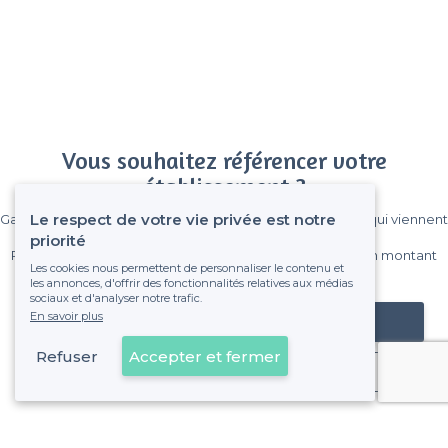
Vous souhaitez référencer votre
établissement ?
Le respect de votre vie privée est notre
Gagnez de nombreux clients parmi le million de visiteurs qui viennent
sur Privateaser chaque mois.
priorité
Pas de commissions et sans engagement, vous payez un montant
Les cookies nous permettent de personnaliser le contenu et
fixe sans risque de voir déraper la facture.
les annonces, d'offrir des fonctionnalités relatives aux médias
sociaux et d'analyser notre trafic.
En savoir plus
Référencer mon établissement
Refuser
Accepter et fermer
Déjà client