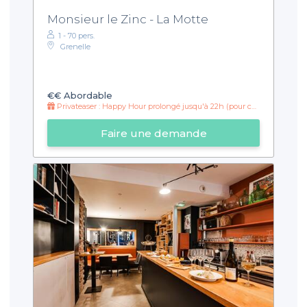
Monsieur le Zinc - La Motte
1 - 70 pers.
Grenelle
€€
Abordable
Privateaser : Happy Hour prolongé jusqu'à 22h (pour cocktail et alcool + soft)
Faire une demande