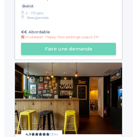
Bistrot
2 - 170 pers.
Beaugrenelle
€€
Abordable
Privateaser : Happy Hour prolongé jusqu’à 21h
Faire une demande
4,9
(304)