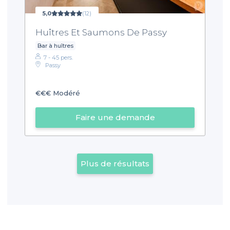
5,0
(12)
Huîtres Et Saumons De Passy
Bar à huîtres
7 - 45 pers.
Passy
€€€
Modéré
Faire une demande
Plus de résultats