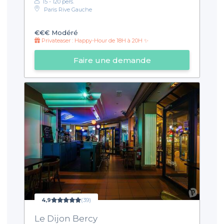
15 - 120 pers.
Paris Rive Gauche
€€€
Modéré
Privateaser : Happy-Hour de 18H à 20H ✨
Faire une demande
4,9
(39)
Le Dijon Bercy