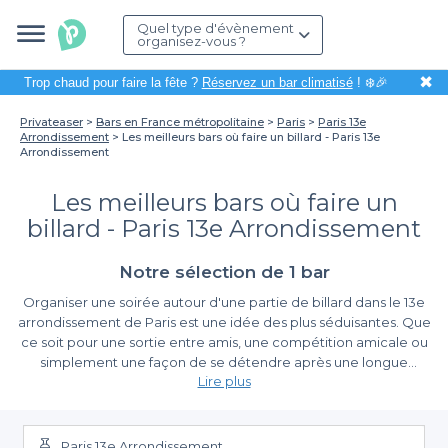
Quel type d'évènement
organisez-vous ?
✖
Trop chaud pour faire la fête ?
Réservez un bar climatisé
! ❄️🎉
Privateaser
Bars en France métropolitaine
Paris
Paris 13e
Arrondissement
Les meilleurs bars où faire un billard - Paris 13e
Arrondissement
Les meilleurs bars où faire un
billard - Paris 13e Arrondissement
Notre sélection de 1 bar
Organiser une soirée autour d'une partie de billard dans le 13e
arrondissement de Paris est une idée des plus séduisantes. Que
ce soit pour une sortie entre amis, une compétition amicale ou
simplement une façon de se détendre après une longue
Lire plus
semaine, trouver le bon bar peut faire toute la différence. Avec
le cadre unique du 13e et une ambiance vibrante, cet
La simplicité de la réservation avec Privateaser
arrondissement demeure un lieu privilégié pour déguster une
boisson tout en s'amusant avec un jeu qui a traversé les âges.
Paris 13e Arrondissement