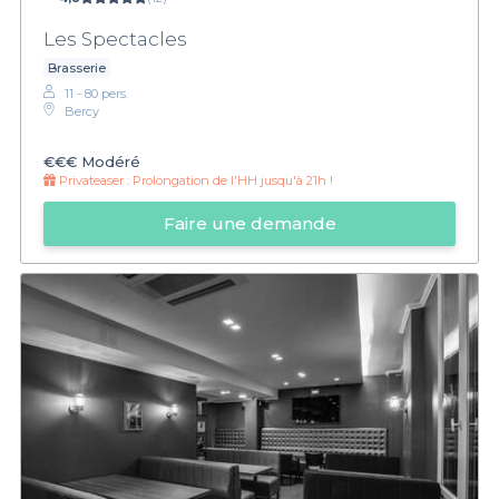
Les Spectacles
Brasserie
11 - 80 pers.
Bercy
€€€
Modéré
Privateaser :
Prolongation de l'HH jusqu'à 21h !
Faire une demande