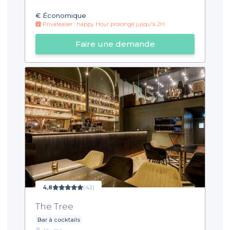
€
Économique
Privateaser : happy Hour prolongé jusqu'à 2H
Faire une demande
4,8
(42)
The Tree
Bar à cocktails