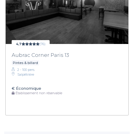
4,7
(76)
Aubrac Corner Paris 13
Pintes & billard
2 - 100 pers.
Salpêtrière
€
Économique
Établissement non réservable