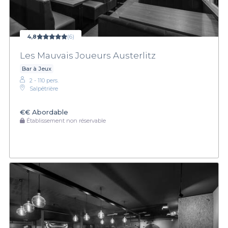
4,8
(6)
Les Mauvais Joueurs Austerlitz
Bar à Jeux
2 - 110 pers.
Salpêtrière
€€
Abordable
Établissement non réservable