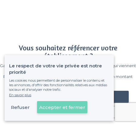
Vous souhaitez référencer votre
établissement ?
Le respect de votre vie privée est notre
Gagnez de nombreux clients parmi le million de visiteurs qui viennent
sur Privateaser chaque mois.
priorité
Pas de commissions et sans engagement, vous payez un montant
Les cookies nous permettent de personnaliser le contenu et
fixe sans risque de voir déraper la facture.
les annonces, d'offrir des fonctionnalités relatives aux médias
sociaux et d'analyser notre trafic.
En savoir plus
Référencer mon établissement
Refuser
Accepter et fermer
Déjà client