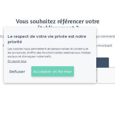
Vous souhaitez référencer votre
établissement ?
Le respect de votre vie privée est notre
Gagnez de nombreux clients parmi le million de visiteurs qui viennent
sur Privateaser chaque mois.
priorité
Pas de commissions et sans engagement, vous payez un montant
Les cookies nous permettent de personnaliser le contenu et
fixe sans risque de voir déraper la facture.
les annonces, d'offrir des fonctionnalités relatives aux médias
sociaux et d'analyser notre trafic.
En savoir plus
Référencer mon établissement
Refuser
Accepter et fermer
Déjà client
Lyon 3e Arrondissement - Alentours
<
Les meilleurs bars où faire un billard - Lyon