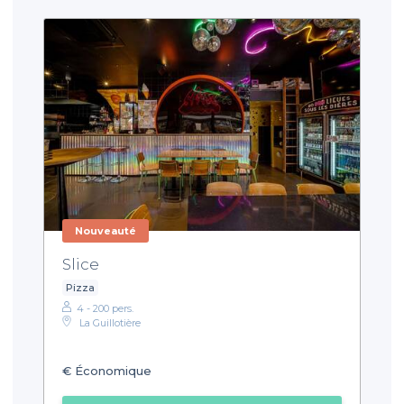
Nouveauté
Slice
Pizza
4 - 200 pers.
La Guillotière
€
Économique