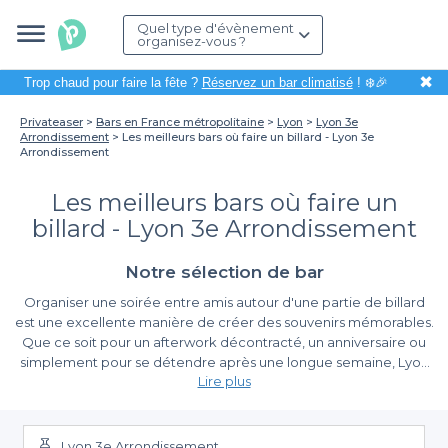
Quel type d'évènement
organisez-vous ?
✖
Trop chaud pour faire la fête ?
Réservez un bar climatisé
! ❄️🎉
Privateaser
Bars en France métropolitaine
Lyon
Lyon 3e
Arrondissement
Les meilleurs bars où faire un billard - Lyon 3e
Arrondissement
Les meilleurs bars où faire un
billard - Lyon 3e Arrondissement
Notre sélection de bar
Organiser une soirée entre amis autour d'une partie de billard
est une excellente manière de créer des souvenirs mémorables.
Que ce soit pour un afterwork décontracté, un anniversaire ou
simplement pour se détendre après une longue semaine, Lyon
Lire plus
3e Arrondissement regorge de bars où l'ambiance conviviale se
marie parfaitement avec les plaisirs du jeu. Que vous soyez
La simplicité de la réservation avec Privateaser
novice ou expert, ces établissements vous accueillent pour une
expérience ludique et conviviale.
Lyon 3e Arrondissement