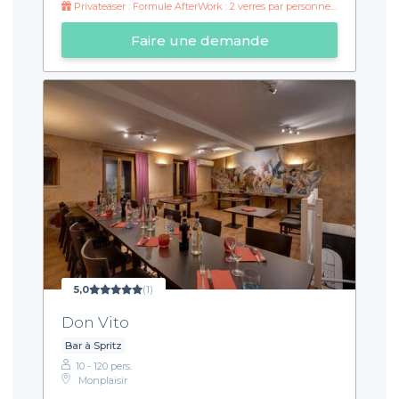
Privateaser : Formule AfterWork : 2 verres par personne et croque monsieur truffé !
Faire une demande
5,0
(1)
Don Vito
Bar à Spritz
10 - 120 pers.
Monplaisir