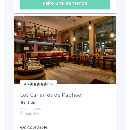
Faire une demande
4,7
(79)
Les Canailles de Raphaël
Bar à vin
2 - 110 pers.
Tête d’Or
€€
Abordable