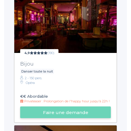
4,9
(190)
Bijou
Danser toute la nuit
2 - 150 pers.
Opéra
€€
Abordable
Privateaser : Prolongation de l'happy hour jusqu'à 22h !
Faire une demande