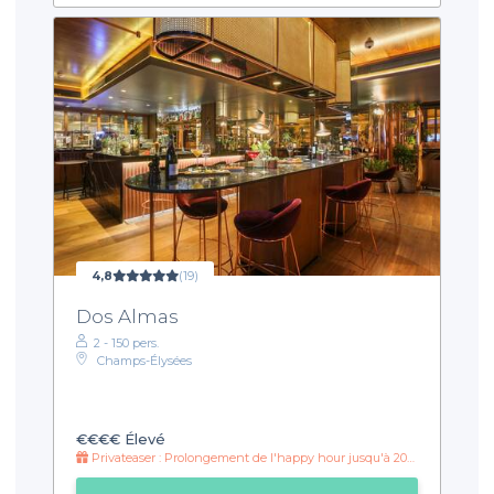
4,8
(19)
Dos Almas
2 - 150 pers.
Champs-Élysées
€€€€
Élevé
Privateaser : Prolongement de l'happy hour jusqu'à 20h30