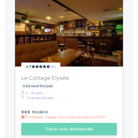
4,7
(66)
Le Cottage Elysée
God save the pub
5 - 50 pers.
Champs-Élysées
€€€
Modéré
Privateaser : Happy Hour prolongé jusqu'à 23H00
Faire une demande