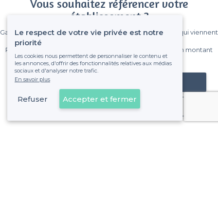
Vous souhaitez référencer votre
établissement ?
Le respect de votre vie privée est notre
Gagnez de nombreux clients parmi le million de visiteurs qui viennent
sur Privateaser chaque mois.
priorité
Pas de commissions et sans engagement, vous payez un montant
Les cookies nous permettent de personnaliser le contenu et
fixe sans risque de voir déraper la facture.
les annonces, d'offrir des fonctionnalités relatives aux médias
sociaux et d'analyser notre trafic.
En savoir plus
Référencer mon établissement
Refuser
Accepter et fermer
Déjà client
Paris 8e Arrondissement - Alentours
<
Où jouer au Beer Pong à Paris ? Notre sélection de bars avec tables dédiées
>
Les meilleurs bars où jouer au beer-pong - Quartier de l'
>
Les meilleurs bars où jouer au beer-pong - Quartier de la
>
Les meilleurs bars où jouer au beer-pong - Quartier des