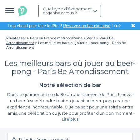
Quel type d'évènement
organisez-vous ?
✖
Trop chaud pour faire la fête ?
Réservez un bar climatisé
! ❄️🎉
Privateaser
Bars en France métropolitaine
Paris
Paris 8e
Arrondissement
Les meilleurs bars où jouer au beer-pong - Paris 8e
Arrondissement
Les meilleurs bars où jouer au beer-
pong - Paris 8e Arrondissement
Notre sélection de bar
Dans le quartier animé du 8e arrondissement de Paris, trouver
un bar où se détendre tout en jouant au beer-pong est une
expérience incontournable. Que ce soit pour une soirée entre
amis, une célébration ou juste pour profiter d'un bon moment
Lire plus
dans une ambiance conviviale, ces établissements offrent un
cadre idéal pour s'amuser tout en savourant des boissons
Découvrez l'art de la réservation avec Privateaser
rafraîchissantes. L'art du beer-pong, mêlant stratégie et
amusement, permet de renforcer les liens entre amis et de
Utiliser
Privateaser
pour réserver un bar dans le 8e
Paris 8e Arrondissement