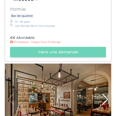
Homie.
Bar de quartier
10 - 60 pers.
Les Pentes de la Croix Rousse
€€
Abordable
Privateaser :
Happy Hour Prolongé
Faire une demande