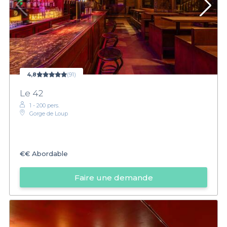
4,8
(91)
Le 42
1 - 200 pers.
Gorge de Loup
€€
Abordable
Faire une demande