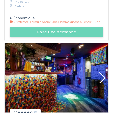
10 - 90 pers.
Gerland
€
Économique
Privateaser :
Formule Apéro : Une Flammekueche au choix + une pinte/soft au choix à 14 euros
Faire une demande
4,1
(21)