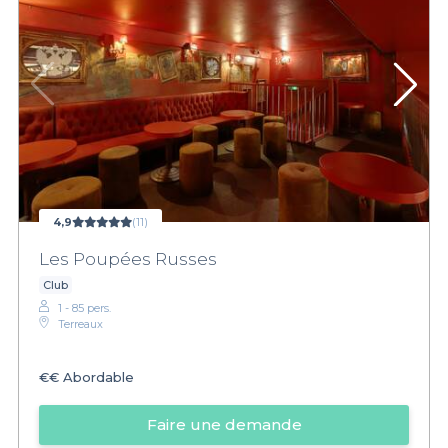
4,9
(11)
Les Poupées Russes
Club
1 - 85 pers.
Terreaux
€€
Abordable
Faire une demande