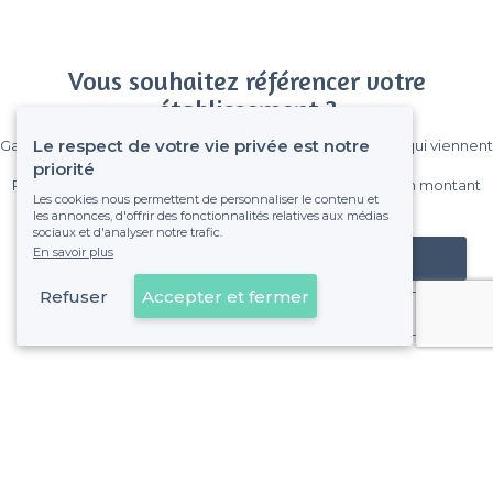
Vous souhaitez référencer votre
établissement ?
Le respect de votre vie privée est notre
Gagnez de nombreux clients parmi le million de visiteurs qui viennent
sur Privateaser chaque mois.
priorité
Pas de commissions et sans engagement, vous payez un montant
Les cookies nous permettent de personnaliser le contenu et
fixe sans risque de voir déraper la facture.
les annonces, d'offrir des fonctionnalités relatives aux médias
sociaux et d'analyser notre trafic.
En savoir plus
Référencer mon établissement
Refuser
Accepter et fermer
Déjà client
Lyon 2e Arrondissement - Alentours
<
Les meilleurs bars où jouer au beer-pong - Lyon
>
Les meilleurs bars où jouer au beer-pong - Bellecour, Ly