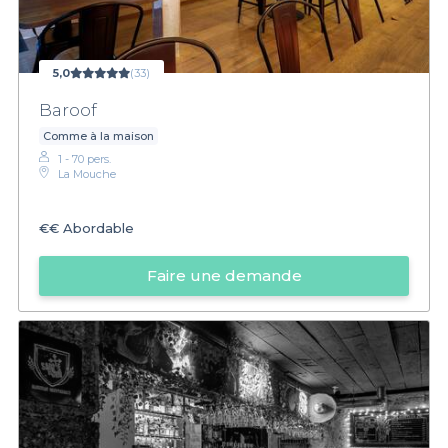
5,0
(33)
Baroof
Comme à la maison
1 - 70 pers.
La Mouche
€€
Abordable
Faire une demande