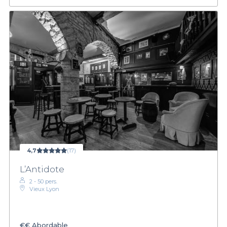
4,7
(17)
L’Antidote
2 - 50 pers.
Vieux Lyon
€€
Abordable