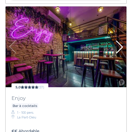
5,0
(57)
Enjoy
Bar à cocktails
1 - 100 pers.
La Part-Dieu
€€
Abordable