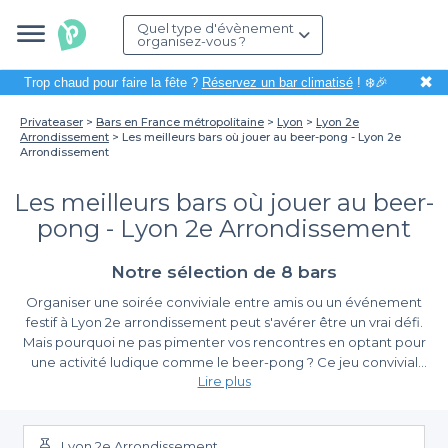
Quel type d'évènement
organisez-vous ?
✖
Trop chaud pour faire la fête ?
Réservez un bar climatisé
! ❄️🎉
Privateaser
Bars en France métropolitaine
Lyon
Lyon 2e
Arrondissement
Les meilleurs bars où jouer au beer-pong - Lyon 2e
Arrondissement
Les meilleurs bars où jouer au beer-
pong - Lyon 2e Arrondissement
Notre sélection de 8 bars
Organiser une soirée conviviale entre amis ou un événement
festif à Lyon 2e arrondissement peut s'avérer être un vrai défi.
Mais pourquoi ne pas pimenter vos rencontres en optant pour
une activité ludique comme le beer-pong ? Ce jeu convivial
Lire plus
permet de rassembler vos proches autour d'un moment de
divertissement inoubliable, tout en savourant de bonnes
La simplicité de réservation avec Privateaser
boissons. Grâce à Privateaser, nous mettons à votre disposition
une sélection de bars spécialement conçus pour le beer-pong,
Lyon 2e Arrondissement