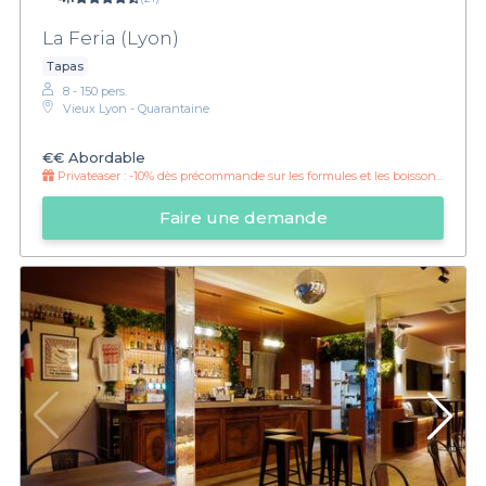
La Feria (Lyon)
Tapas
8 - 150 pers.
Vieux Lyon - Quarantaine
€€
Abordable
Privateaser :
-10% dès précommande sur les formules et les boissons !
Faire une demande