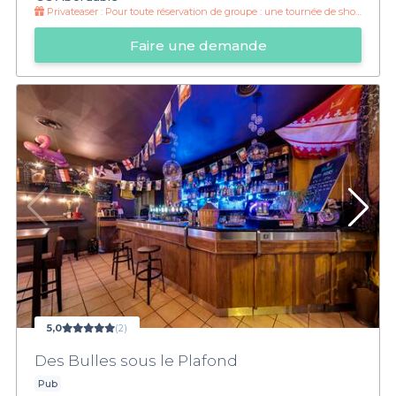
Privateaser :
Pour toute réservation de groupe : une tournée de shot offerte !
Faire une demande
5,0
(2)
Des Bulles sous le Plafond
Pub