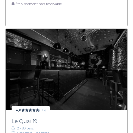
Établissement non réservable
4,8
(115)
Le Quai 19
2 - 80 pers.