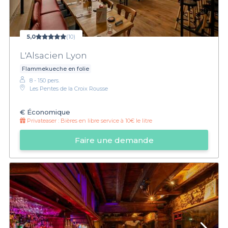
5,0
(10)
L'Alsacien Lyon
Flammekueche en folie
8 - 150 pers.
Les Pentes de la Croix Rousse
€
Économique
Privateaser :
Bières en libre service à 10€ le litre
Faire une demande