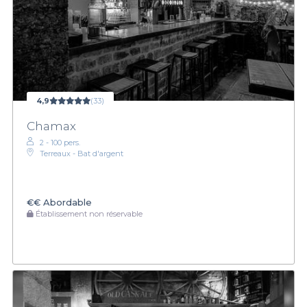
4,9
(33)
Chamax
2 - 100 pers.
Terreaux - Bat d'argent
€€
Abordable
Établissement non réservable