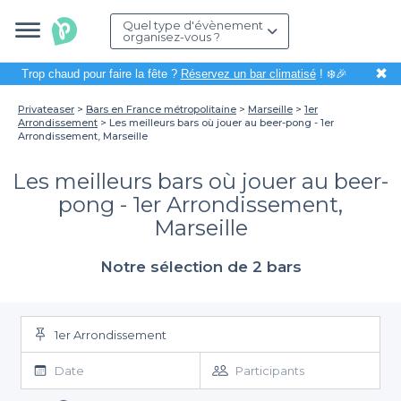
Quel type d'évènement
organisez-vous ?
✖
Trop chaud pour faire la fête ?
Réservez un bar climatisé
! ❄️🎉
Privateaser
Bars en France métropolitaine
Marseille
1er
Arrondissement
Les meilleurs bars où jouer au beer-pong - 1er
Arrondissement, Marseille
Les meilleurs bars où jouer au beer-
pong - 1er Arrondissement,
Marseille
Notre sélection de 2 bars
1er Arrondissement
Date
Participants