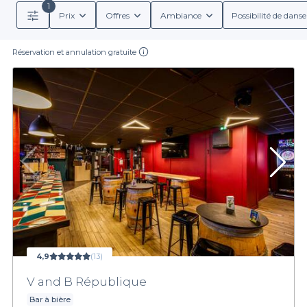
1
Prix
Offres
Ambiance
Possibilité de danse
Réservation et annulation gratuite
4,9
(13)
V and B République
Bar à bière