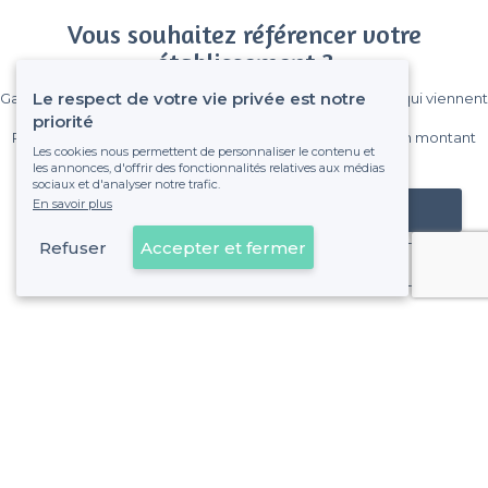
Vous souhaitez référencer votre
établissement ?
Le respect de votre vie privée est notre
Gagnez de nombreux clients parmi le million de visiteurs qui viennent
sur Privateaser chaque mois.
priorité
Pas de commissions et sans engagement, vous payez un montant
Les cookies nous permettent de personnaliser le contenu et
fixe sans risque de voir déraper la facture.
les annonces, d'offrir des fonctionnalités relatives aux médias
sociaux et d'analyser notre trafic.
En savoir plus
Référencer mon établissement
Refuser
Accepter et fermer
Déjà client
1er Arrondissement - Alentours
<
Les meilleurs bars où jouer au beer-pong - Marseille
>
Les meilleurs bars où jouer au beer-pong - Belsunce, Mar
>
Les meilleurs bars où jouer au beer-pong - Opéra, Marsei