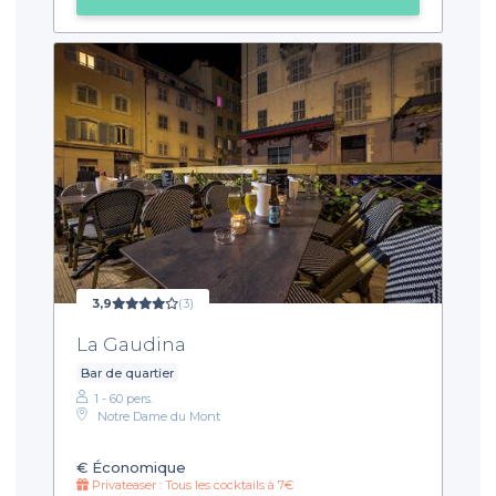
3,9
(3)
La Gaudina
Bar de quartier
1 - 60 pers.
Notre Dame du Mont
€
Économique
Privateaser : Tous les cocktails à 7€