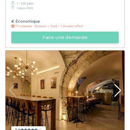
1 - 250 pers.
Vieux-Port
€
Économique
Privateaser :
Boisson + food = 1 shooter offert
Faire une demande