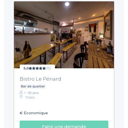
5,0
(10)
Bistro Le Pénard
Bar de quartier
1 - 80 pers.
Thiers
€
Économique
Faire une demande