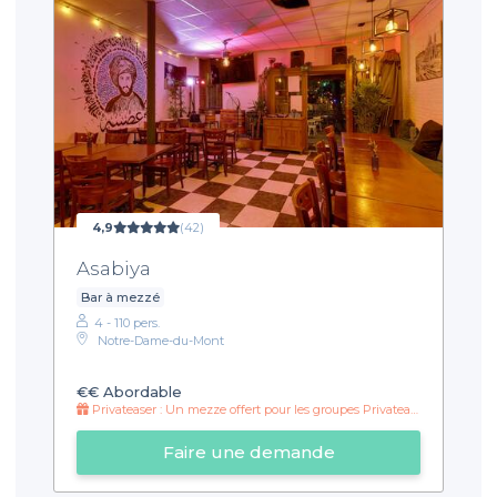
4,9
(42)
Asabiya
Bar à mezzé
4 - 110 pers.
Notre-Dame-du-Mont
€€
Abordable
Privateaser : Un mezze offert pour les groupes Privateaser !
Faire une demande