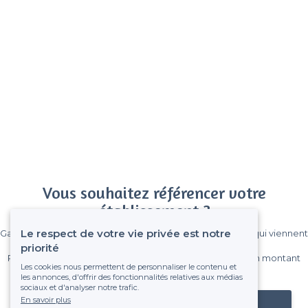
Vous souhaitez référencer votre
établissement ?
Le respect de votre vie privée est notre
Gagnez de nombreux clients parmi le million de visiteurs qui viennent
sur Privateaser chaque mois.
priorité
Pas de commissions et sans engagement, vous payez un montant
Les cookies nous permettent de personnaliser le contenu et
fixe sans risque de voir déraper la facture.
les annonces, d'offrir des fonctionnalités relatives aux médias
sociaux et d'analyser notre trafic.
En savoir plus
Référencer mon établissement