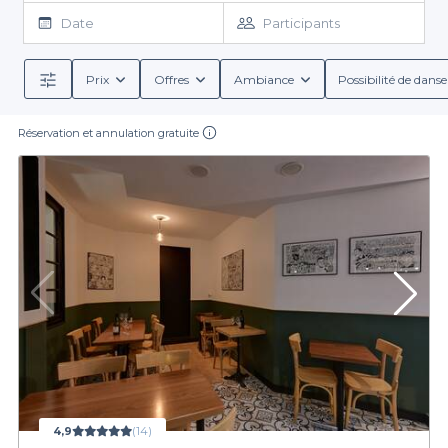
plateforme Privateaser se présente comme votre meilleure
Date
Participants
alliée. En un clin d'œil, vous pouvez parcourir une vaste sélection
de bars originaux qui sortent des sentiers battus. Grâce à notre
service, la réservation devient un jeu d'enfant. Nous vous offrons
Prix
Offres
Ambiance
Possibilité de danse
Avec Privateaser, vous pourrez également explorer diverses
des informations claires sur chaque établissement, vous
options de menus, des boissons spécialement sélectionnées,
permettant de comparer les ambiances, les offres, et les
qu'elles soient alcoolisées ou non, ainsi que des cicaris pour
caractéristiques de chaque lieu.
Réservation et annulation gratuite
agrémenter votre soirée. Les conditions de réservation sont
détaillées pour garantir une transparence totale. Vous aurez ainsi
toutes les clés en main pour organiser un événement qui vous
Osez l'originalité pour votre prochain événement
ressemble.
Ne laissez pas le choix de votre lieu de rencontre au hasard.
Grâce à Privateaser, réservez facilement un bar insolite à Saint-
Denis et offrez à vos convives une expérience unique. Pour tous
ceux qui aspirent à sortir du cadre habituel de restauration,
explorer les alternatives atypiques vous offre des possibilités
infinies. Alors, qu’attendez-vous ? Rendez-vous sur notre
plateforme pour découvrir des bars qui vous surprendront et
assureront la réussite de votre événement dans cette belle ville.
4,9
(14)