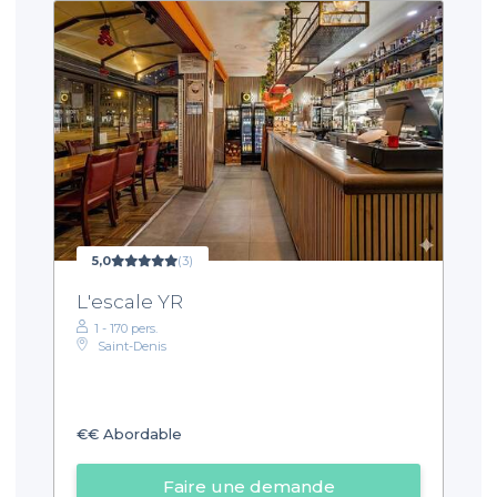
5,0
(3)
L'escale YR
1 - 170 pers.
Saint-Denis
€€
Abordable
Faire une demande