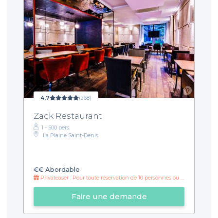
4,7
(268)
Zack Restaurant
1 - 500 pers.
La Plaine Saint-Denis
€€
Abordable
Privateaser : Pour toute réservation de 10 personnes ou plus : mise en bouche offerte
Faire une demande