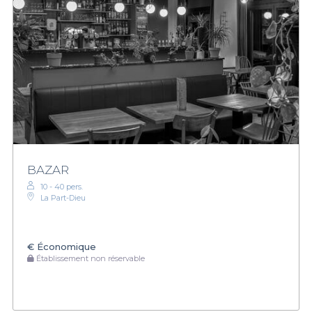
BAZAR
10 - 40 pers.
La Part-Dieu
€
Économique
Établissement non réservable