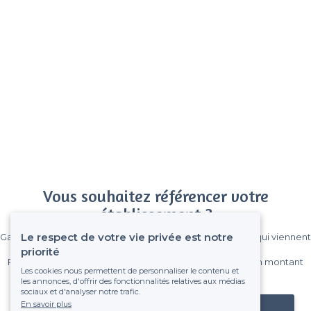
Vous souhaitez référencer votre
établissement ?
Le respect de votre vie privée est notre
Gagnez de nombreux clients parmi le million de visiteurs qui viennent
sur Privateaser chaque mois.
priorité
Pas de commissions et sans engagement, vous payez un montant
Les cookies nous permettent de personnaliser le contenu et
fixe sans risque de voir déraper la facture.
les annonces, d'offrir des fonctionnalités relatives aux médias
sociaux et d'analyser notre trafic.
En savoir plus
Référencer mon établissement