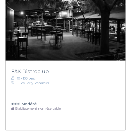
F&K Bistroclub
10 - 100 pers.
Jules Ferry-Récamier
€€€
Modéré
Établissement non réservable