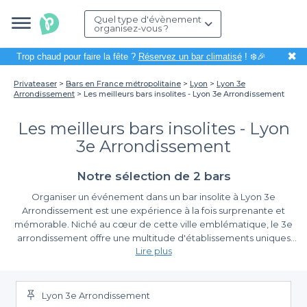
Quel type d'évènement
organisez-vous ?
✖
Trop chaud pour faire la fête ?
Réservez un bar climatisé
! ❄️🎉
Privateaser
Bars en France métropolitaine
Lyon
Lyon 3e
Arrondissement
Les meilleurs bars insolites - Lyon 3e Arrondissement
Les meilleurs bars insolites - Lyon
3e Arrondissement
Notre sélection de 2 bars
Organiser un événement dans un bar insolite à Lyon 3e
Arrondissement est une expérience à la fois surprenante et
mémorable. Niché au cœur de cette ville emblématique, le 3e
arrondissement offre une multitude d'établissements uniques
Lire plus
qui sauront séduire vos invités. Que ce soit pour un afterwork
décontracté, un anniversaire ou un événement d'entreprise, les
Réservez facilement vos bars atypiques
bars atypiques de cette zone vous plongeront dans des
ambiances variées et originales.
Lyon 3e Arrondissement
Avec Privateaser, nous simplifions la recherche et la réservation