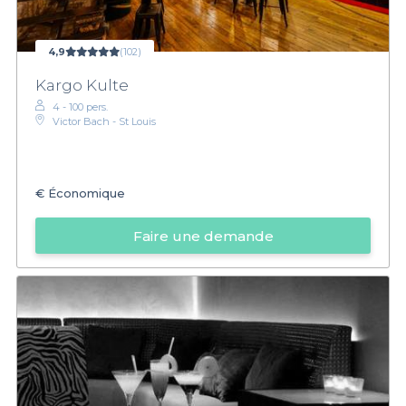
4,9
(102)
Kargo Kulte
4 - 100 pers.
Victor Bach - St Louis
€
Économique
Faire une demande