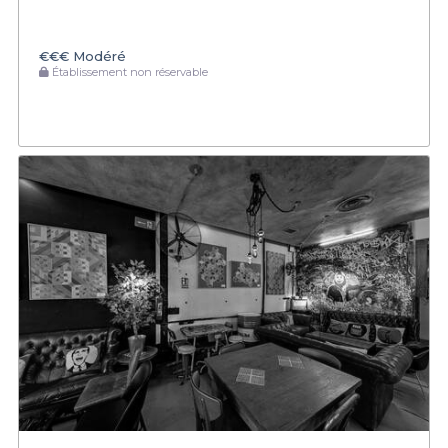
€€€
Modéré
Établissement non réservable