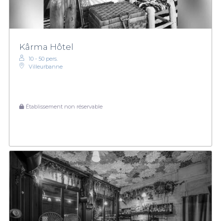
Kârma Hôtel
10 - 50 pers.
Villeurbanne
Établissement non réservable