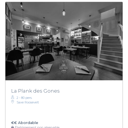
La Plank des Gones
2 - 80 pers.
Saxe Roosevelt
€€
Abordable
Établissement non réservable