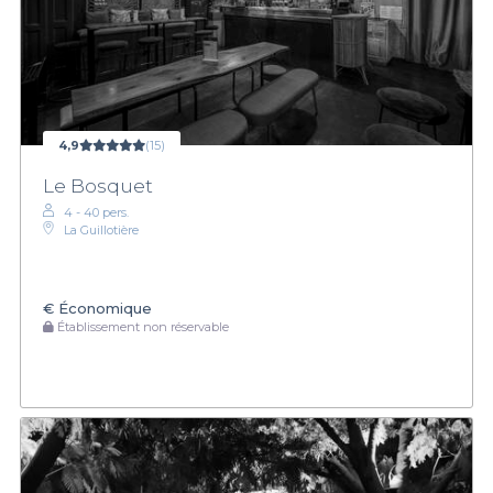
4,9
(15)
Le Bosquet
4 - 40 pers.
La Guillotière
€
Économique
Établissement non réservable