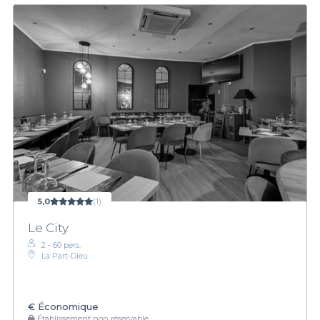
5,0
(1)
Le City
2 - 60 pers.
La Part-Dieu
€
Économique
Établissement non réservable