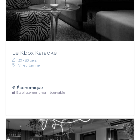
Le Kbox Karaoké
30 - 80 pers.
Villeurbanne
€
Économique
Établissement non réservable