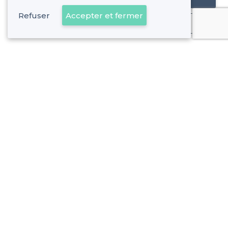
Refuser
Accepter et fermer
Déjà client
Lyon 3e Arrondissement - Alentours
<
Top Bars Insolites à Lyon : Les adresses les plus secrètes et décalées
>
Les meilleurs bars insolites - La Guillotière-Nord, Lyon
>
Les meilleurs bars insolites - La Part-Dieu, Lyon
>
Les meilleurs bars insolites - Montchat, Lyon
Lyon 3e Arrondissement - Types de lieux
<
Les meilleurs bars - Lyon 3e Arrondissement
Les meilleurs bars pas chers - Lyon 3e Arrondissement