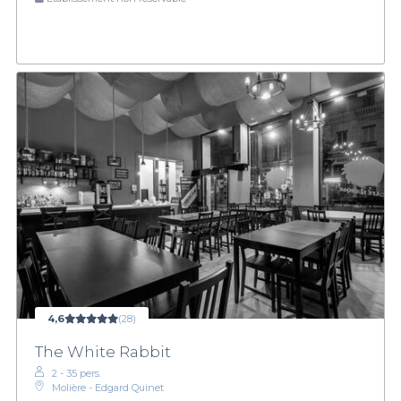
4,6
(28)
The White Rabbit
2 - 35 pers.
Molière - Edgard Quinet