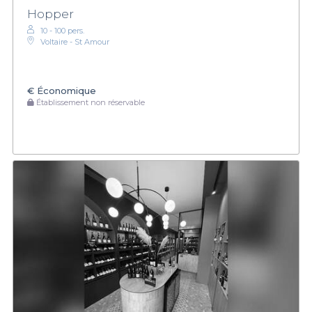
Hopper
10 - 100 pers.
Voltaire - St Amour
€
Économique
Établissement non réservable