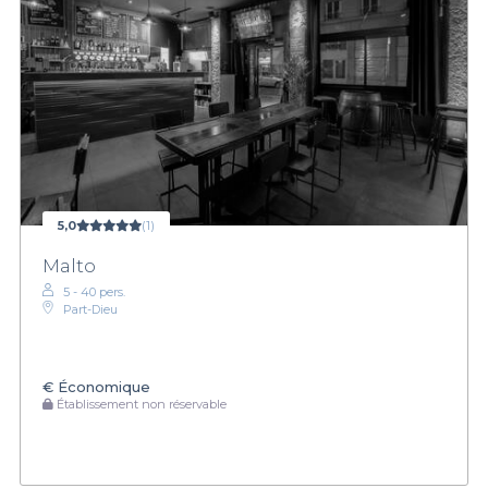
5,0
(1)
Malto
5 - 40 pers.
Part-Dieu
€
Économique
Établissement non réservable