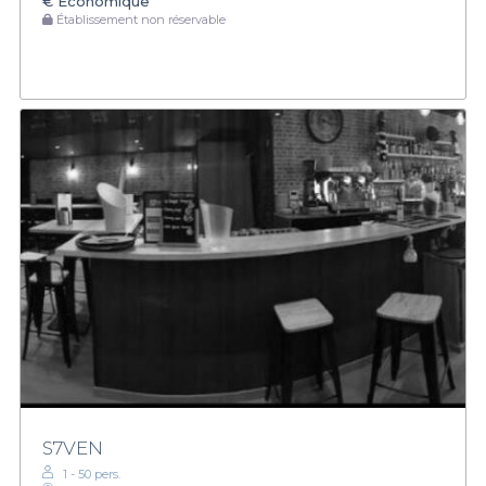
€
Économique
Établissement non réservable
S7VEN
1 - 50 pers.