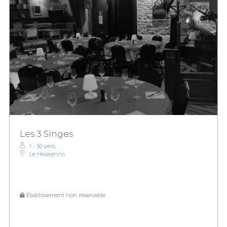
Les 3 Singes
1 - 50 pers.
Le Heskenno
Établissement non réservable