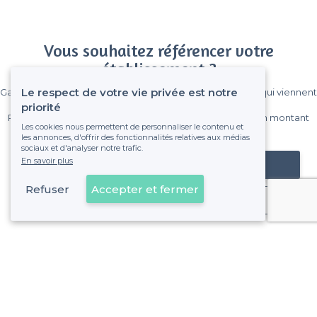
Vous souhaitez référencer votre
établissement ?
Le respect de votre vie privée est notre
Gagnez de nombreux clients parmi le million de visiteurs qui viennent
sur Privateaser chaque mois.
priorité
Pas de commissions et sans engagement, vous payez un montant
Les cookies nous permettent de personnaliser le contenu et
fixe sans risque de voir déraper la facture.
les annonces, d'offrir des fonctionnalités relatives aux médias
sociaux et d'analyser notre trafic.
En savoir plus
Référencer mon établissement
Refuser
Accepter et fermer
Déjà client
Vannes - Types d'évènements
<
Les meilleurs bars - Vannes