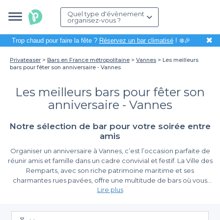
Quel type d'évènement
organisez-vous ?
✖
Trop chaud pour faire la fête ?
Réservez un bar climatisé
! ❄️🎉
Privateaser
Bars en France métropolitaine
Vannes
Les meilleurs
bars pour fêter son anniversaire - Vannes
Les meilleurs bars pour fêter son
anniversaire - Vannes
Notre sélection de bar pour votre soirée entre
amis
Organiser un anniversaire à Vannes, c’est l’occasion parfaite de
réunir amis et famille dans un cadre convivial et festif. La Ville des
Remparts, avec son riche patrimoine maritime et ses
charmantes rues pavées, offre une multitude de bars où vous
Lire plus
pourrez célébrer ce jour spécial. Qu'il s'agisse d'un événement
intime ou d'une grande soirée, nous avons les meilleures
La simplicité de la réservation avec Privateaser
adresses pour faire de votre anniversaire un moment
inoubliable.