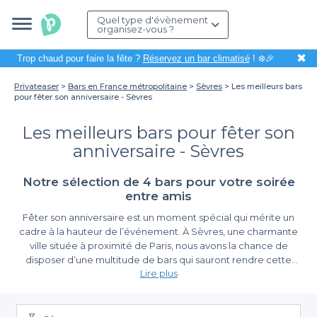
Quel type d'évènement
organisez-vous ?
✖
Trop chaud pour faire la fête ?
Réservez un bar climatisé
! ❄️🎉
Privateaser
Bars en France métropolitaine
Sèvres
Les meilleurs bars
pour fêter son anniversaire - Sèvres
Les meilleurs bars pour fêter son
anniversaire - Sèvres
Notre sélection de 4 bars pour votre soirée
entre amis
Fêter son anniversaire est un moment spécial qui mérite un
cadre à la hauteur de l’événement. À Sèvres, une charmante
ville située à proximité de Paris, nous avons la chance de
disposer d’une multitude de bars qui sauront rendre cette
Lire plus
journée inoubliable. Que vous soyez à la recherche d'une
ambiance festive, d'une terrasse agréable ou d'une sélection de
Simplifiez la réservation de votre anniversaire
cocktails savoureux, Sèvres regorge d'options. Organiser votre
anniversaire dans l’un de ces établissements, c’est choisir un lieu