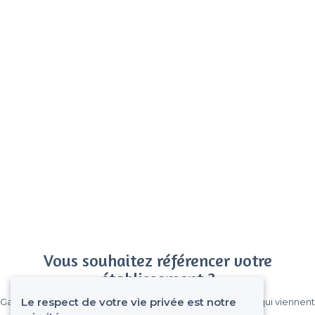
Vous souhaitez référencer votre
établissement ?
Le respect de votre vie privée est notre
Gagnez de nombreux clients parmi le million de visiteurs qui viennent
sur Privateaser chaque mois.