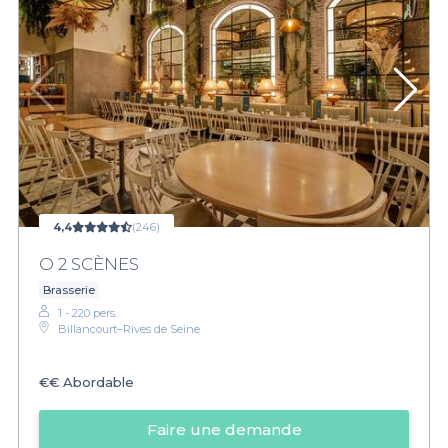
4,4
(246)
O 2 SCÈNES
Brasserie
1 - 220 pers.
Billancourt–Rives de Seine
€€
Abordable
Faire une demande