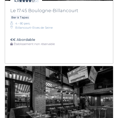
4,0
(2)
Le 17.45 Boulogne-Billancourt
Bar à Tapas
4 - 80 pers.
Billancourt–Rives de Seine
€€
Abordable
Établissement non réservable