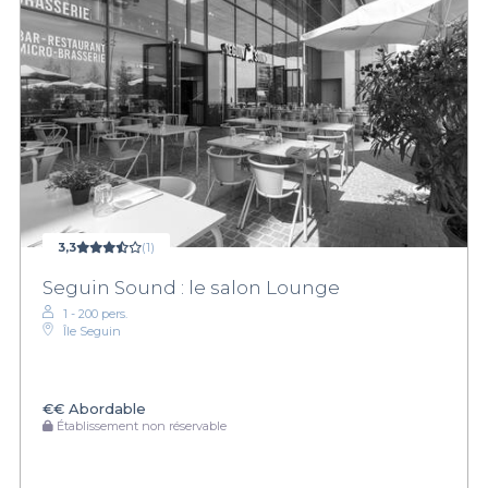
3,3
(1)
Seguin Sound : le salon Lounge
1 - 200 pers.
Île Seguin
€€
Abordable
Établissement non réservable