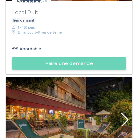
4,9
(39)
Local Pub
Bar dansant
1 - 130 pers.
Billancourt–Rives de Seine
€€
Abordable
Faire une demande