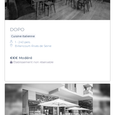
DOPO
Cuisine italienne
1 - 240 pers.
Billancourt–Rives de Seine
€€€
Modéré
Établissement non réservable