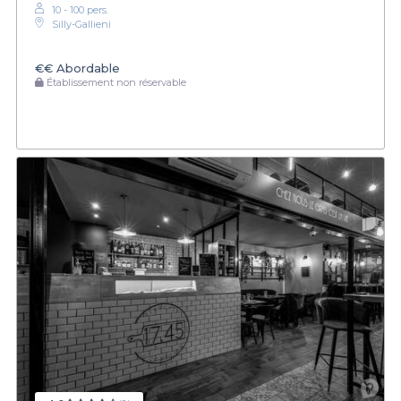
10 - 100 pers.
Silly-Gallieni
€€
Abordable
Établissement non réservable