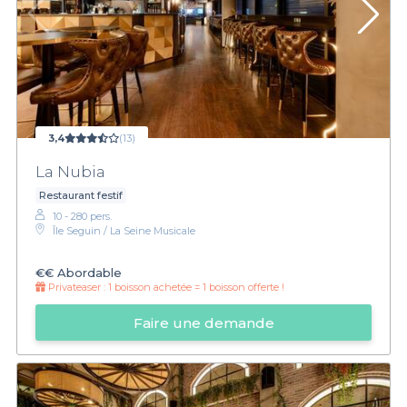
3,4
(13)
La Nubia
Restaurant festif
10 - 280 pers.
Île Seguin / La Seine Musicale
€€
Abordable
Privateaser :
1 boisson achetée = 1 boisson offerte !
Faire une demande