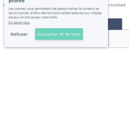
priorité
Pas de commissions et sans engagement, vous payez un montant
Les cookies nous permettent de personnaliser le contenu et
fixe sans risque de voir déraper la facture.
les annonces, d'offrir des fonctionnalités relatives aux médias
sociaux et d'analyser notre trafic.
En savoir plus
Référencer mon établissement
Refuser
Accepter et fermer
Déjà client
Sèvres - Types d'évènements
<
Les meilleurs bars - Sèvres
À propos de Privateaser
Privateaser Media
Privateaser en Espagne
Aide
Référencer mon établissement