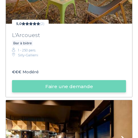
5,0
(2)
L'Arcouest
Bar à bière
1 - 250 pers.
Silly-Gallieni
€€€
Modéré
Faire une demande