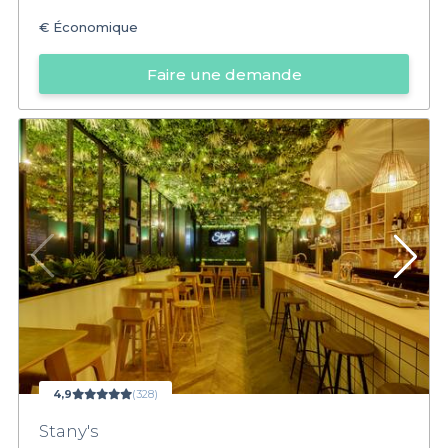
€
Économique
Faire une demande
4,9
(328)
Stany's