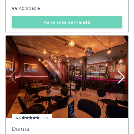
€€
Abordable
Faire une demande
4,9
(249)
Dramä