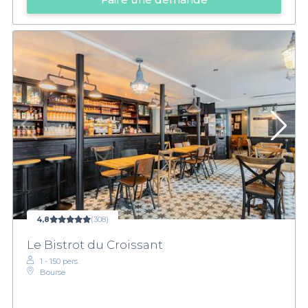
4,8
(308)
Le Bistrot du Croissant
1 - 150 pers.
Bourse