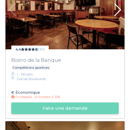
4,4
(101)
Bistro de la Banque
Compétitions sportives
1 - 100 pers.
Grands Boulevards
€
Économique
Privateaser :
10 shooters à 30€
Faire une demande