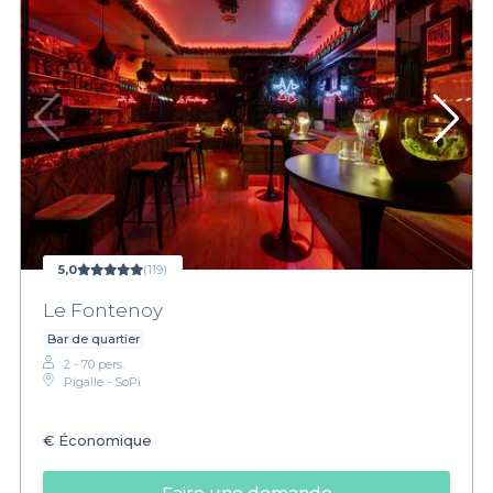
5,0
(119)
Le Fontenoy
Bar de quartier
2 - 70 pers.
Pigalle - SoPi
€
Économique
Faire une demande