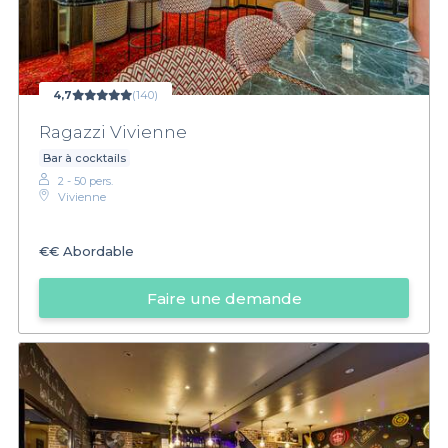
4,7
(140)
Ragazzi Vivienne
Bar à cocktails
2 - 50 pers.
Vivienne
€€
Abordable
Faire une demande