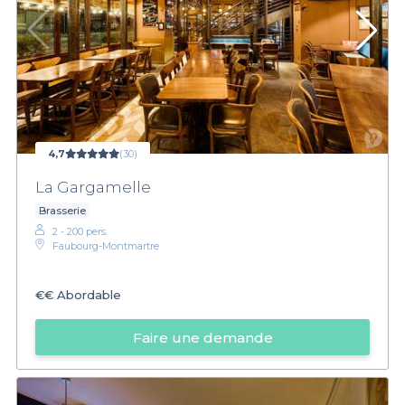
4,7
(30)
La Gargamelle
Brasserie
2 - 200 pers.
Faubourg-Montmartre
€€
Abordable
Faire une demande