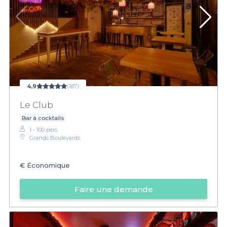
4,9
(187)
Le Club
Bar à cocktails
1 - 100 pers.
Grands Boulevards
€
Économique
Faire une demande