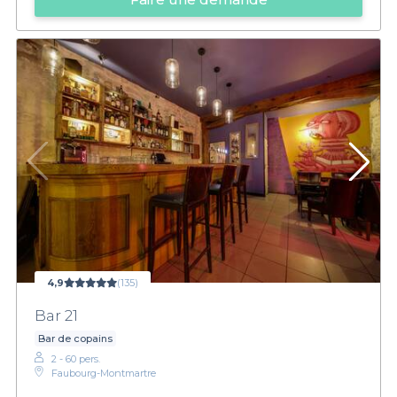
4,9
(135)
Bar 21
Bar de copains
2 - 60 pers.
Faubourg-Montmartre