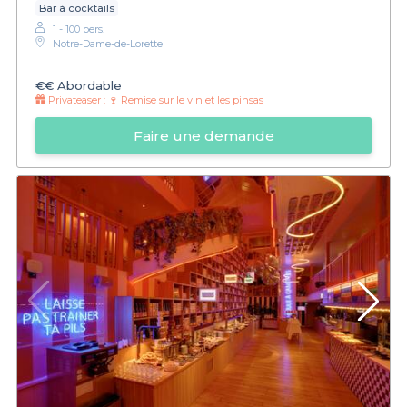
Bar à cocktails
1 - 100 pers.
Notre-Dame-de-Lorette
€€
Abordable
Privateaser :
🍷 Remise sur le vin et les pinsas
Faire une demande