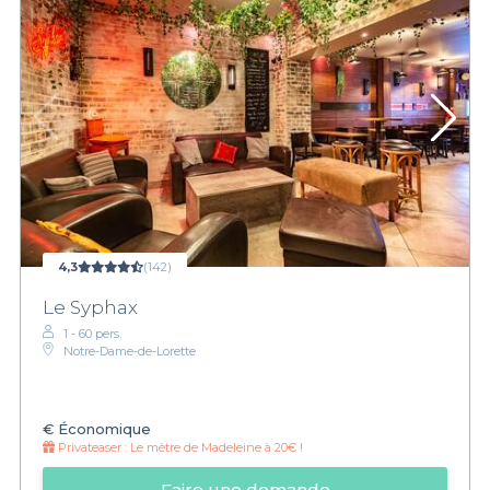
4,3
(142)
Le Syphax
1 - 60 pers.
Notre-Dame-de-Lorette
€
Économique
Privateaser :
Le mètre de Madeleine à 20€ !
Faire une demande