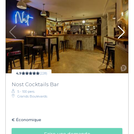
4,9
(228)
Nost Cocktails Bar
5 - 100 pers.
Grands Boulevards
€
Économique
Faire une demande