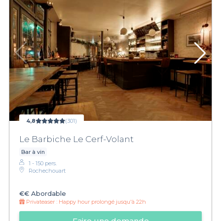
4,8
(301)
Le Barbiche Le Cerf-Volant
Bar à vin
1 - 150 pers.
Rochechouart
€€
Abordable
Privateaser :
Happy hour prolongé jusqu'à 22h
Faire une demande