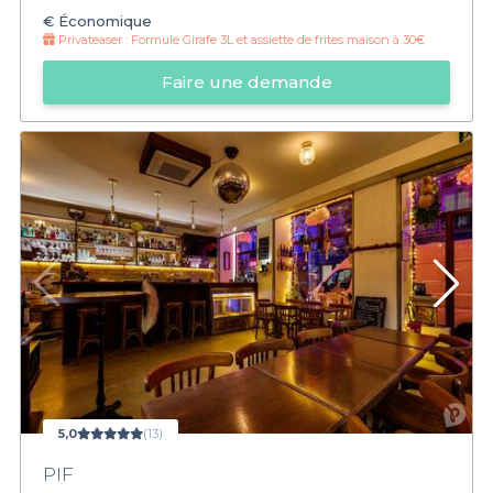
€
Économique
Privateaser :
Formule Girafe 3L et assiette de frites maison à 30€
Faire une demande
5,0
(13)
PIF