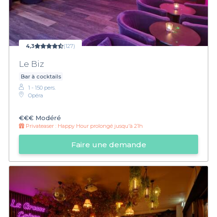
4,3
(127)
Le Biz
Bar à cocktails
1 - 150 pers.
Opéra
€€€
Modéré
Privateaser :
Happy Hour prolongé jusqu'à 21h
Faire une demande