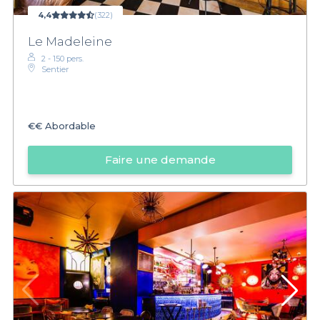
4,4
(322)
Le Madeleine
2 - 150 pers.
Sentier
€€
Abordable
Faire une demande