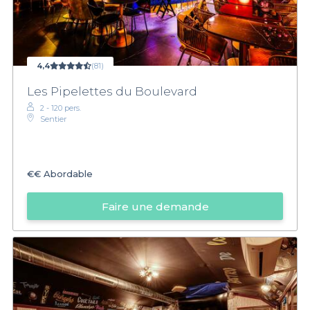
4,4
(81)
Les Pipelettes du Boulevard
2 - 120 pers.
Sentier
€€
Abordable
Faire une demande