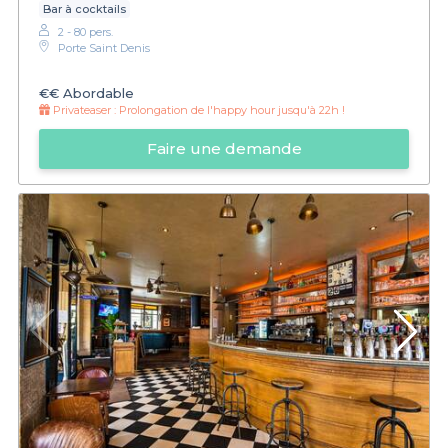
Bar à cocktails
2 - 80 pers.
Porte Saint Denis
€€
Abordable
Privateaser :
Prolongation de l'happy hour jusqu'à 22h !
Faire une demande