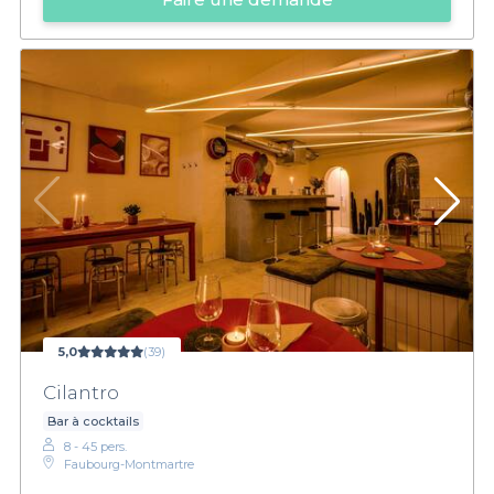
5,0
(39)
Cilantro
Bar à cocktails
8 - 45 pers.
Faubourg-Montmartre