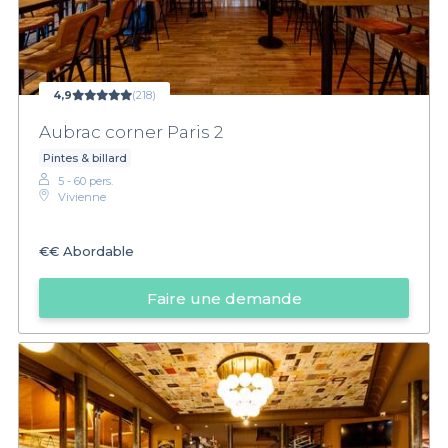
4,9
(218)
Aubrac corner Paris 2
Pintes & billard
5 - 60 pers.
Vivienne
€€
Abordable
Faire une demande