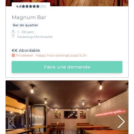
4,6
(34)
Magnum Bar
Bar de quartier
1 - 100 pers.
Faubourg-Montmartre
€€
Abordable
Privateaser :
Happy hour prolongé jusqu'à 2h
Faire une demande