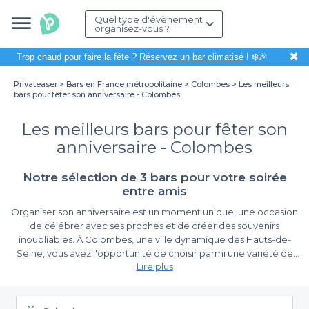
Quel type d'évènement
organisez-vous ?
✖
Trop chaud pour faire la fête ?
Réservez un bar climatisé
! ❄️🎉
Privateaser
Bars en France métropolitaine
Colombes
Les meilleurs
bars pour fêter son anniversaire - Colombes
Les meilleurs bars pour fêter son
anniversaire - Colombes
Notre sélection de 3 bars pour votre soirée
entre amis
Organiser son anniversaire est un moment unique, une occasion
de célébrer avec ses proches et de créer des souvenirs
inoubliables. À Colombes, une ville dynamique des Hauts-de-
Seine, vous avez l'opportunité de choisir parmi une variété de
Lire plus
bars qui sauront répondre à toutes vos attentes. Que vous
recherchiez une ambiance festive, un cadre intimiste ou une
Simplifiez votre réservation avec Privateaser
terrasse ensoleillée, nous avons ce qu'il vous faut.