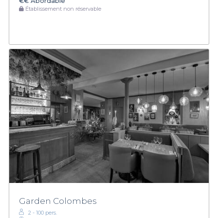
€€
Abordable
Établissement non réservable
Garden Colombes
2 - 100 pers.