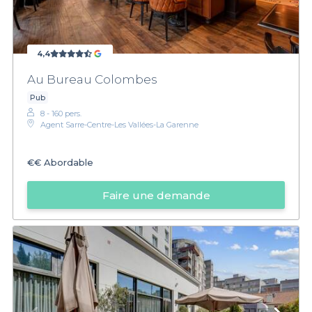
4,4
Au Bureau Colombes
Pub
8 - 160 pers.
Agent Sarre-Centre-Les Vallées-La Garenne
€€
Abordable
Faire une demande