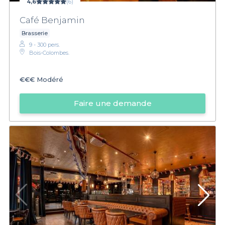
4,6
(6)
Café Benjamin
Brasserie
9 - 300 pers.
Bois‑Colombes.
€€€
Modéré
Faire une demande