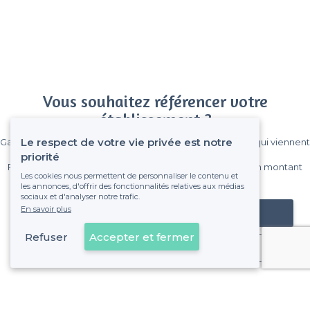
Vous souhaitez référencer votre
établissement ?
Le respect de votre vie privée est notre
Gagnez de nombreux clients parmi le million de visiteurs qui viennent
sur Privateaser chaque mois.
priorité
Pas de commissions et sans engagement, vous payez un montant
Les cookies nous permettent de personnaliser le contenu et
fixe sans risque de voir déraper la facture.
les annonces, d'offrir des fonctionnalités relatives aux médias
sociaux et d'analyser notre trafic.
En savoir plus
Référencer mon établissement
Refuser
Accepter et fermer
Déjà client