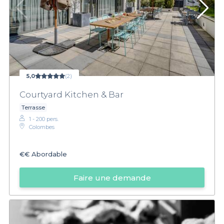
5,0
(2)
Courtyard Kitchen & Bar
Terrasse
1 - 200 pers.
Colombes
€€
Abordable
Faire une demande