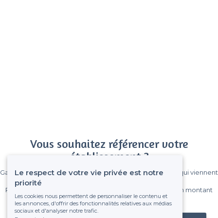
Vous souhaitez référencer votre
établissement ?
Le respect de votre vie privée est notre
Gagnez de nombreux clients parmi le million de visiteurs qui viennent
sur Privateaser chaque mois.
priorité
Pas de commissions et sans engagement, vous payez un montant
Les cookies nous permettent de personnaliser le contenu et
fixe sans risque de voir déraper la facture.
les annonces, d'offrir des fonctionnalités relatives aux médias
sociaux et d'analyser notre trafic.