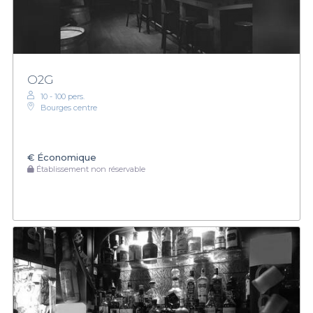
O2G
10 - 100 pers.
Bourges centre
€
Économique
Établissement non réservable