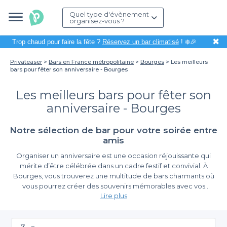
Quel type d'évènement
organisez-vous ?
✖
Trop chaud pour faire la fête ?
Réservez un bar climatisé
! ❄️🎉
Privateaser
Bars en France métropolitaine
Bourges
Les meilleurs
bars pour fêter son anniversaire - Bourges
Les meilleurs bars pour fêter son
anniversaire - Bourges
Notre sélection de bar pour votre soirée entre
amis
Organiser un anniversaire est une occasion réjouissante qui
mérite d’être célébrée dans un cadre festif et convivial. À
Bourges, vous trouverez une multitude de bars charmants où
vous pourrez créer des souvenirs mémorables avec vos
Lire plus
proches. Que vous souhaitiez une ambiance décontractée ou
festive, la ville est riche en options adaptées à tous les goûts.
Des Établissements Variés Pour Un Événement Réussi