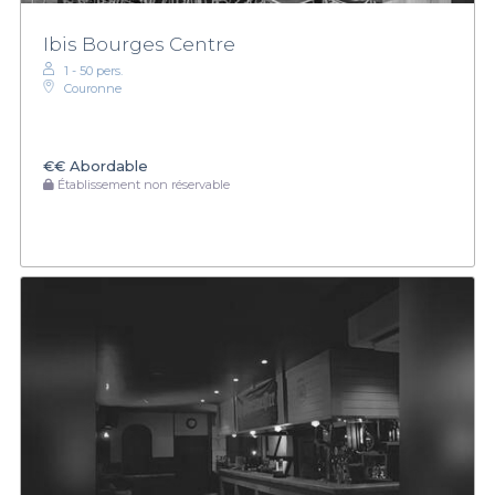
Ibis Bourges Centre
1 - 50 pers.
Couronne
€€
Abordable
Établissement non réservable