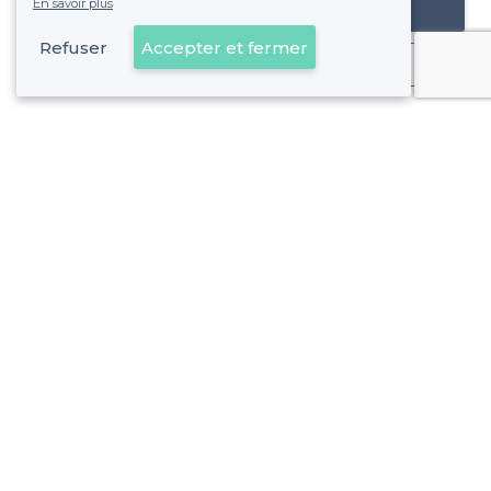
En savoir plus
Référencer mon établissement
Refuser
Accepter et fermer
Déjà client
Bourges - Types d'évènements
<
Les meilleurs bars - Bourges
À propos de Privateaser
Privateaser Media
Privateaser en Espagne
Aide
Référencer mon établissement
Politique de protection des données
Conditions générales d'utilisation