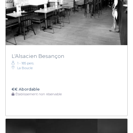
L'Alsacien Besançon
1 - 185 pers.
La Boucle
€€
Abordable
Établissement non réservable