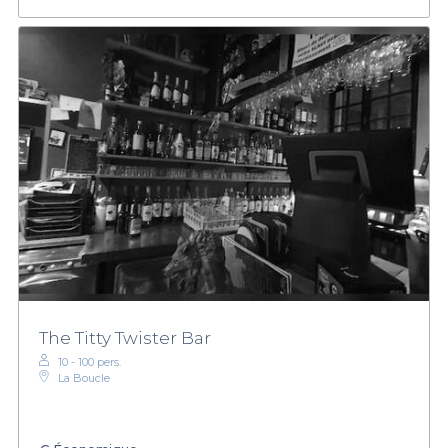
The Titty Twister Bar
10 - 100 pers.
La Boucle