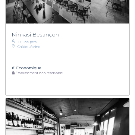
Ninkasi Besançon
10 - 295 pers.
Châteaufarine
€
Économique
Établissement non réservable