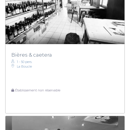
Bières & caetera
1 - 50 pers.
La Boucle
Établissement non réservable