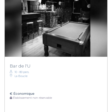
Bar de l'U
10 - 80 pers.
La Boucle
€
Économique
Établissement non réservable