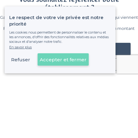
établissement ?
Le respect de votre vie privée est notre
Gagnez de nombreux clients parmi le million de visiteurs qui viennent
sur Privateaser chaque mois.
priorité
Pas de commissions et sans engagement, vous payez un montant
Les cookies nous permettent de personnaliser le contenu et
fixe sans risque de voir déraper la facture.
les annonces, d'offrir des fonctionnalités relatives aux médias
sociaux et d'analyser notre trafic.
En savoir plus
Référencer mon établissement
Refuser
Accepter et fermer
Déjà client
Besançon - Types d'évènements
<
Les meilleurs bars - Besançon
À propos de Privateaser
Privateaser Media