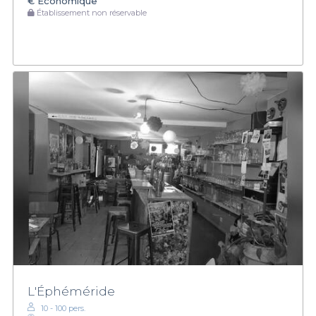
€
Économique
Établissement non réservable
L'Éphéméride
10 - 100 pers.