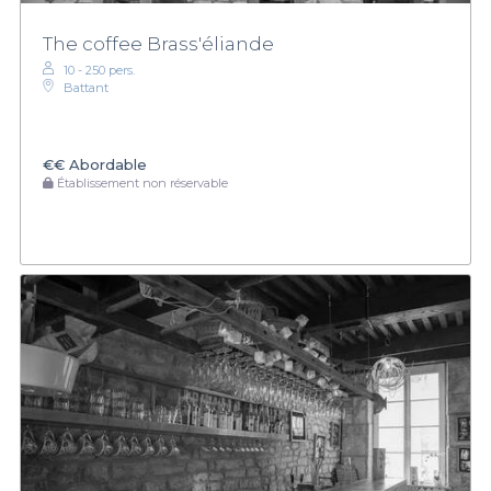
The coffee Brass'éliande
10 - 250 pers.
Battant
€€
Abordable
Établissement non réservable