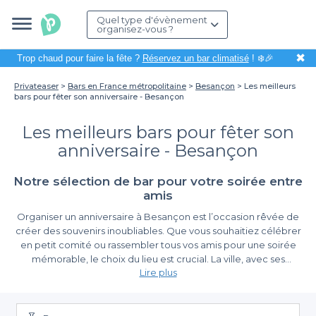
Quel type d'évènement
organisez-vous ?
✖
Trop chaud pour faire la fête ?
Réservez un bar climatisé
! ❄️🎉
Privateaser
Bars en France métropolitaine
Besançon
Les meilleurs
bars pour fêter son anniversaire - Besançon
Les meilleurs bars pour fêter son
anniversaire - Besançon
Notre sélection de bar pour votre soirée entre
amis
Organiser un anniversaire à Besançon est l’occasion rêvée de
créer des souvenirs inoubliables. Que vous souhaitiez célébrer
en petit comité ou rassembler tous vos amis pour une soirée
mémorable, le choix du lieu est crucial. La ville, avec ses
Lire plus
charmantes ruelles et son histoire riche, offre une multitude de
bars adaptés à chaque ambiance. Grâce à Privateaser, la
Simplifiez votre réservation avec Privateaser
recherche de l'endroit idéal devient un jeu d’enfant, vous
permettant ainsi de vous concentrer sur l’essentiel : la fête !