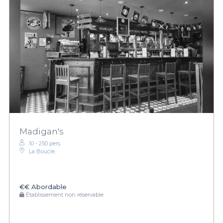
Madigan's
10 - 250 pers.
La Boucle.
€€
Abordable
Établissement non réservable