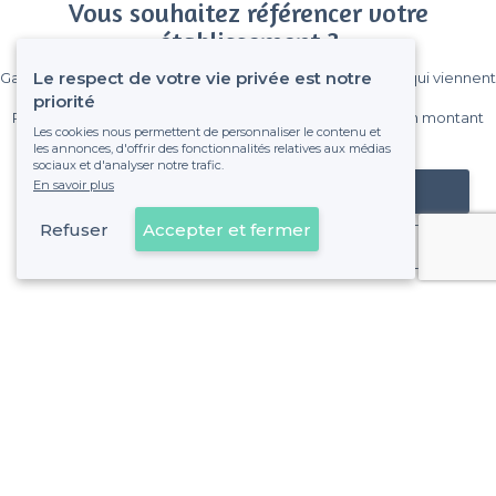
Vous souhaitez référencer votre
établissement ?
Le respect de votre vie privée est notre
Gagnez de nombreux clients parmi le million de visiteurs qui viennent
sur Privateaser chaque mois.
priorité
Pas de commissions et sans engagement, vous payez un montant
Les cookies nous permettent de personnaliser le contenu et
fixe sans risque de voir déraper la facture.
les annonces, d'offrir des fonctionnalités relatives aux médias
sociaux et d'analyser notre trafic.
En savoir plus
Référencer mon établissement
Refuser
Accepter et fermer
Déjà client
Balma - Types d'évènements
<
Les meilleurs bars - Balma
À propos de Privateaser
Privateaser Media