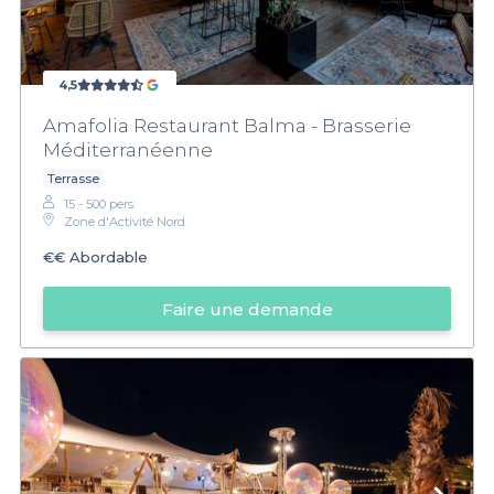
4,5
Amafolia Restaurant Balma - Brasserie
Méditerranéenne
Terrasse
15 - 500 pers.
Zone d'Activité Nord
€€
Abordable
Faire une demande