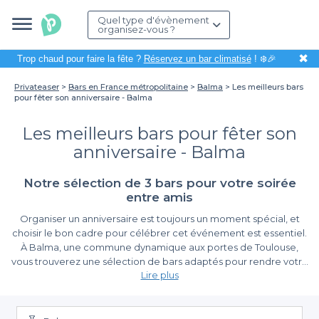
Quel type d'évènement
organisez-vous ?
✖
Trop chaud pour faire la fête ?
Réservez un bar climatisé
! ❄️🎉
Privateaser
Bars en France métropolitaine
Balma
Les meilleurs bars
pour fêter son anniversaire - Balma
Les meilleurs bars pour fêter son
anniversaire - Balma
Notre sélection de 3 bars pour votre soirée
entre amis
Organiser un anniversaire est toujours un moment spécial, et
choisir le bon cadre pour célébrer cet événement est essentiel.
À Balma, une commune dynamique aux portes de Toulouse,
vous trouverez une sélection de bars adaptés pour rendre votre
Lire plus
fête inoubliable. Que vous souhaitiez un lieu vivant pour un
anniversaire animé ou un endroit plus intime pour partager des
Profitez de la diversité des bars
moments en toute convivialité, Balma offre une variété
d’options qui sauront répondre à vos attentes.