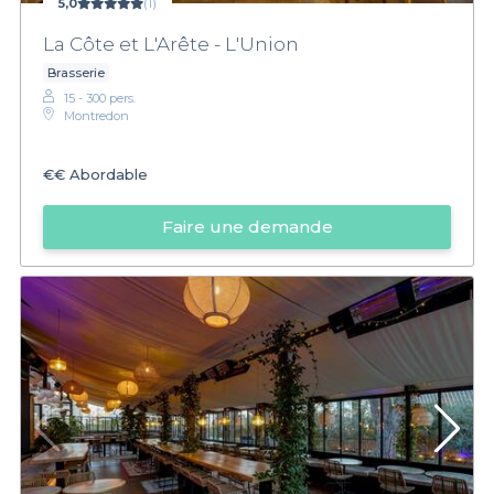
5,0
(1)
La Côte et L'Arête - L'Union
Brasserie
15 - 300 pers.
Montredon
€€
Abordable
Faire une demande