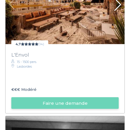
4,7
(14)
L'Envol
15 - 1500 pers.
Lasbordes
€€€
Modéré
Faire une demande