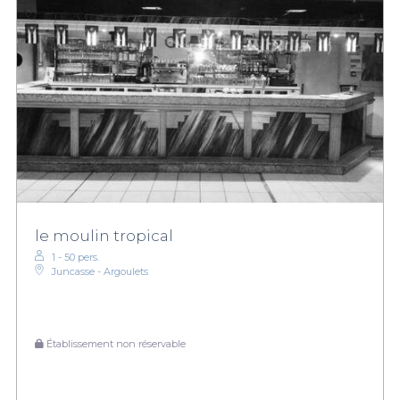
le moulin tropical
1 - 50 pers.
Juncasse - Argoulets
Établissement non réservable