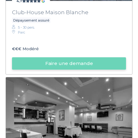
4,7
Club-House Maison Blanche
Dépaysement assuré
5 - 30 pers.
Parc
€€€
Modéré
Faire une demande