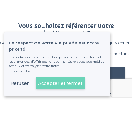
Vous souhaitez référencer votre
établissement ?
Le respect de votre vie privée est notre
Gagnez de nombreux clients parmi le million de visiteurs qui viennent
sur Privateaser chaque mois.
priorité
Pas de commissions et sans engagement, vous payez un montant
Les cookies nous permettent de personnaliser le contenu et
fixe sans risque de voir déraper la facture.
les annonces, d'offrir des fonctionnalités relatives aux médias
sociaux et d'analyser notre trafic.
En savoir plus
Référencer mon établissement
Refuser
Accepter et fermer
Déjà client
Le Blanc-Mesnil - Types d'évènements
<
Les meilleurs bars - Le Blanc-Mesnil