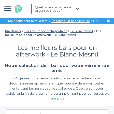
Quel type d'évènement
organisez-vous ?
✖
Trop chaud pour faire la fête ?
Réservez un bar climatisé
! ❄️🎉
Privateaser
Bars en France métropolitaine
Le Blanc-Mesnil
Les
meilleurs bars pour un afterwork - Le Blanc-Mesnil
Les meilleurs bars pour un
afterwork - Le Blanc-Mesnil
Notre sélection de 1 bar pour votre verre entre
amis
Organiser un afterwork est une excellente façon de
décompresser après une longue journée de travail tout en
renforçant les liens avec vos collègues. Que ce soit pour
célébrer la fin de la semaine ou simplement pour se retrouver
Lire plus
autour d'un verre, Le Blanc-Mesnil offre de nombreuses options
de bars où l'ambiance conviviale parle aux esprits. En explorant
La simplicité de réservation avec Privateaser
les différents établissements, vous pouvez profiter d'un cadre
agréable tout en savourant des cocktails et des tapas.