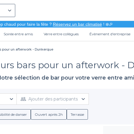
p chaud pour faire la fête ?
Réservez un bar climatisé
! ❄️🎉
Soirée entre amis
Verre entre collègues
Évènement d'entreprise
rs pour un afterwork - Dunkerque
eurs bars pour un afterwork -
otre sélection de bar pour votre verre entre am
Ajouter des participants
ibilité de danser
Ouvert après 2h
Terrasse