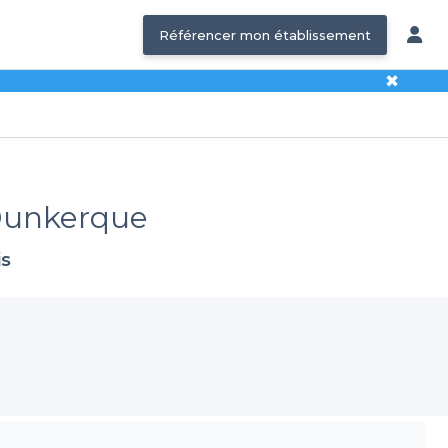
Référencer mon établissement
✖
 Dunkerque
is