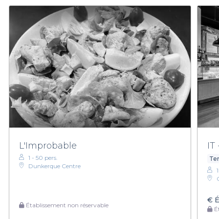
L'Improbable
IT
1 - 50 pers.
Ter
Dunkerque Centre
€
É
Établissement non réservable
Ét