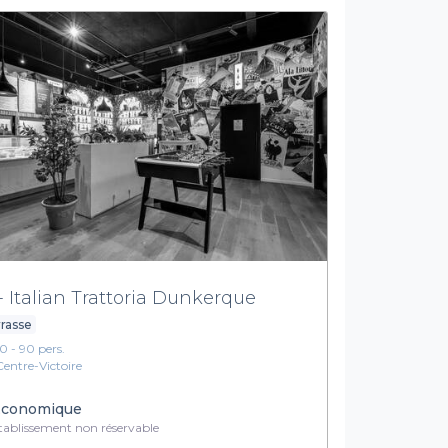
 - Italian Trattoria Dunkerque
rasse
10 - 90 pers.
Centre-Victoire
conomique
ablissement non réservable