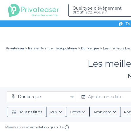
Quel type d'évènement
organisez-vous ?
Tro
Privateaser
Bars en France métropolitaine
Dunkerque
Les meilleurs ba
Les meill
N
Dunkerque
Ajouter une date
Tous les filtres
Prix
Offres
Ambiance
Poss
Réservation et annulation gratuite