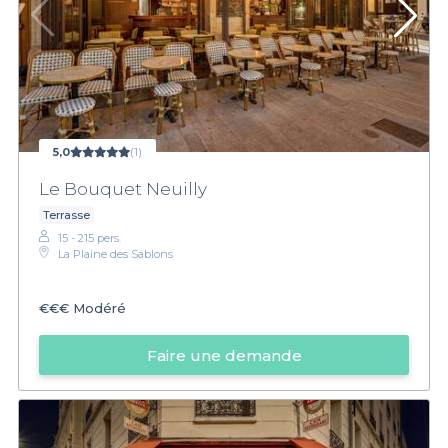
5,0
(1)
Le Bouquet Neuilly
Terrasse
15 - 215 pers.
La Plaine des Sablons
€€€
Modéré
Faire une demande