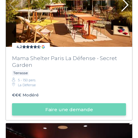
4,2
Mama Shelter Paris La Défense - Secret
Garden
Terrasse
5 - 150 pers.
La Défense
€€€
Modéré
Faire une demande