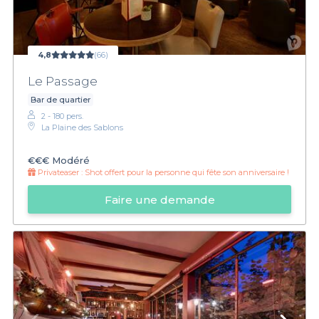
4,8
(66)
Le Passage
Bar de quartier
2 - 180 pers.
La Plaine des Sablons
€€€
Modéré
Privateaser :
Shot offert pour la personne qui fête son anniversaire !
Faire une demande