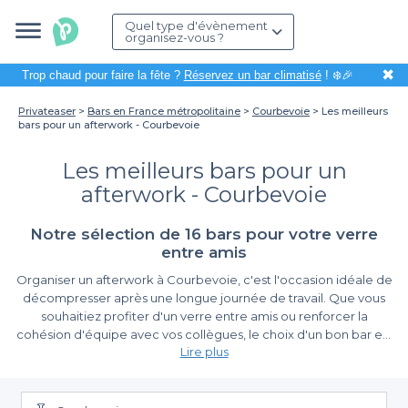
Quel type d'évènement
organisez-vous ?
✖
Trop chaud pour faire la fête ?
Réservez un bar climatisé
! ❄️🎉
Privateaser
Bars en France métropolitaine
Courbevoie
Les meilleurs
bars pour un afterwork - Courbevoie
Les meilleurs bars pour un
afterwork - Courbevoie
Notre sélection de 16 bars pour votre verre
entre amis
Organiser un afterwork à Courbevoie, c'est l'occasion idéale de
décompresser après une longue journée de travail. Que vous
souhaitiez profiter d'un verre entre amis ou renforcer la
cohésion d'équipe avec vos collègues, le choix d'un bon bar est
Lire plus
essentiel. Grâce à sa proximité avec La Défense et son
ambiance dynamique, Courbevoie offre de nombreuses
Simplifiez votre réservation avec Privateaser
possibilités pour terminer la journée dans la bonne humeur.