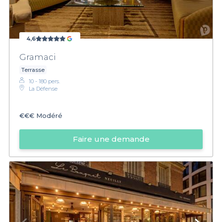
4,6
Gramaci
Terrasse
10 - 180 pers.
La Défense
€€€
Modéré
Faire une demande