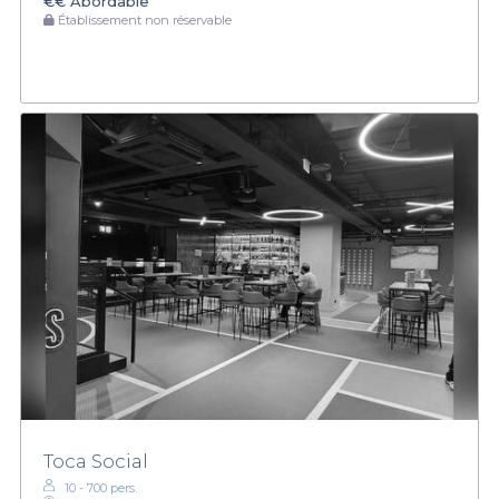
€€
Abordable
Établissement non réservable
Toca Social
10 - 700 pers.