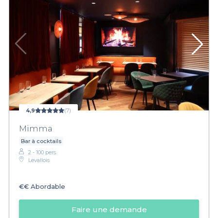
4,9
(7)
Mimma
Bar à cocktails
2 - 100 pers.
Levallois
€€
Abordable
Faire une demande