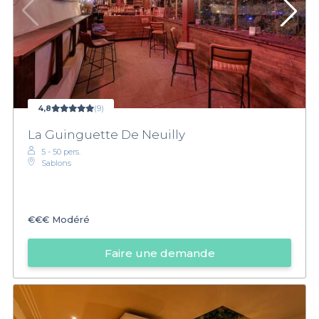
4,8
(9)
La Guinguette De Neuilly
5 - 50 pers.
Sablons
€€€
Modéré
Faire une demande