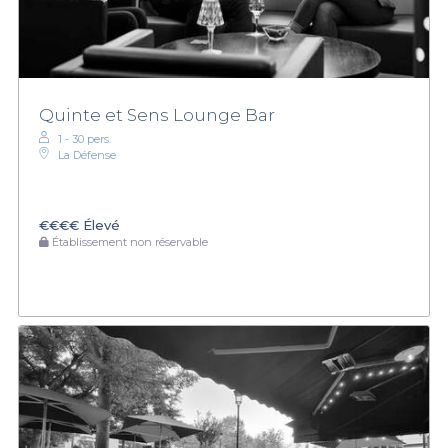
Quinte et Sens Lounge Bar
1 - 30 pers.
La Défense
€€€€
Élevé
Établissement non réservable