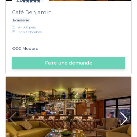
4,6
(6)
Café Benjamin
Brasserie
9 - 300 pers.
Bois‑Colombes.
€€€
Modéré
Faire une demande