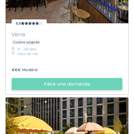
5,0
(1)
Verrä
Cuisine soignée
10 - 200 pers.
Cœur de ville
€€€
Modéré
Faire une demande