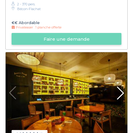
2 - 370 pers.
Bécon‑Flachat
€€
Abordable
Privateaser :
1 planche offerte
Faire une demande