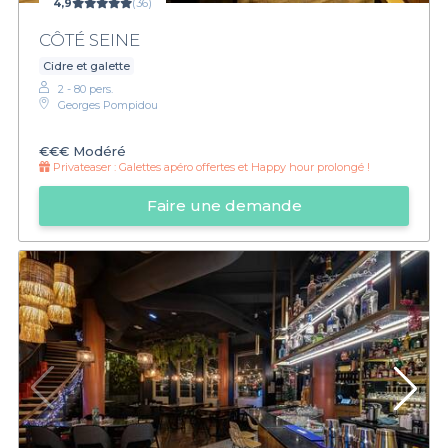
4,9
(36)
CÔTÉ SEINE
Cidre et galette
2 - 80 pers.
Georges Pompidou
€€€
Modéré
Privateaser :
Galettes apéro offertes et Happy hour prolongé !
Faire une demande