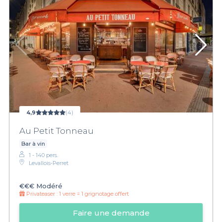
4,9
(4)
Au Petit Tonneau
Bar à vin
1 - 140 pers.
Levallois-Perret
€€€
Modéré
Privateaser :
1 verre = 1 grignotage offert
Faire une demande