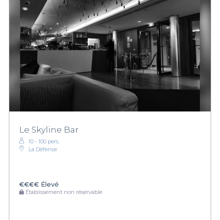
Le Skyline Bar
10 - 100 pers.
La Défense
€€€€
Élevé
Établissement non réservable