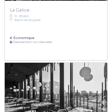
La Galice
10 - 80 pers.
Bécon-les-Bruyères
€
Économique
Établissement non réservable