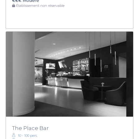
€€€
Modéré
Établissement non réservable
The Place Bar
10 - 100 pers.