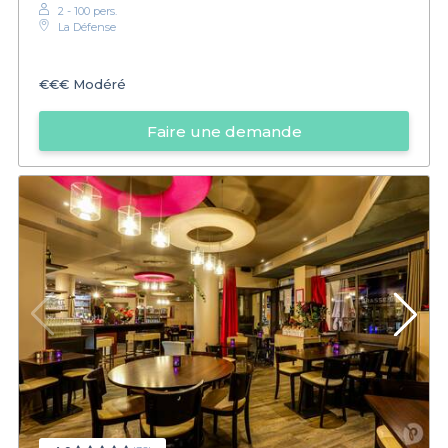
2 - 100 pers.
La Défense
€€€
Modéré
Faire une demande