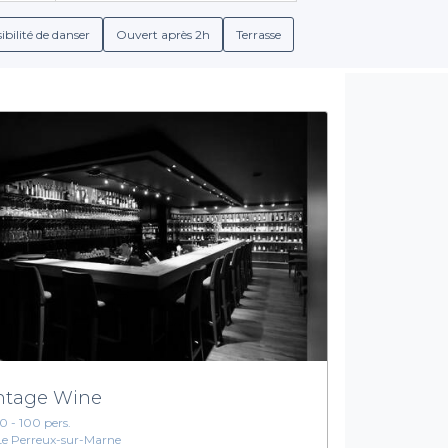
animé pour célébrer, vous trouverez ce qu'il vous faut.
ibilité de danser
Ouvert après 2h
Terrasse
 détails sur les conditions d'accueil, ainsi que sur les menus de g
s à une large gamme de boissons et de mets savoureux pour ravir 
rapidement les différents bars et de choisir celui qui correspond
Lancez-vous pour un afterwork inoubliable
 Grâce à Privateaser, planifier un afterwork à Bry-sur-Marne est à 
 événement en quelques clics. Offrez-vous un moment de convivial
hère chaleureuse des lieux que nous avons soigneusement choisi
r découvrir toutes les options et vous assurer un afterwork mém
ntage Wine
10 - 100 pers.
Le Perreux-sur-Marne