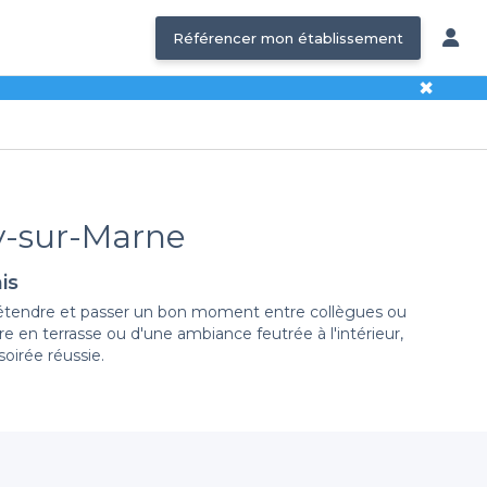
Référencer mon établissement
✖
ry-sur-Marne
is
 détendre et passer un bon moment entre collègues ou
erre en terrasse ou d'une ambiance feutrée à l'intérieur,
oirée réussie.
Marne ?
ection variée de bars, tous accessibles directement en
chiez un endroit calme pour discuter ou un lieu plus