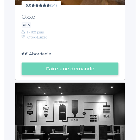
5,0
(54)
Oxxo
Pub
1 - 100 pers.
Croix-Luizet
€€
Abordable
Faire une demande