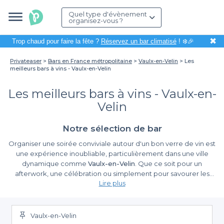
Quel type d'évènement
organisez-vous ?
✖
Trop chaud pour faire la fête ?
Réservez un bar climatisé
! ❄️🎉
Privateaser
Bars en France métropolitaine
Vaulx-en-Velin
Les
meilleurs bars à vins - Vaulx-en-Velin
Les meilleurs bars à vins - Vaulx-en-
Velin
Notre sélection de bar
Organiser une soirée conviviale autour d'un bon verre de vin est
une expérience inoubliable, particulièrement dans une ville
dynamique comme
Vaulx-en-Velin
. Que ce soit pour un
afterwork, une célébration ou simplement pour savourer les
Lire plus
délices viticoles de nos régions, choisir le bon bar à vins peut
faire toute la différence. À travers notre plateforme, nous vous
La simplicité de réservation avec Privateaser
proposons une sélection des meilleurs bars à vins pour vous
permettre de vivre des moments uniques et authentiques.
Vaulx-en-Velin
Grâce à
Privateaser
, organiser votre sortie devient un jeu