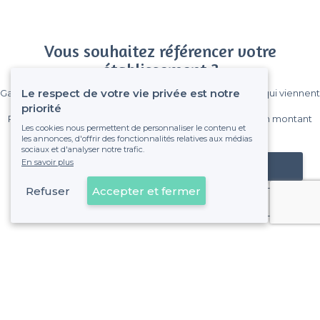
Vous souhaitez référencer votre
établissement ?
Le respect de votre vie privée est notre
Gagnez de nombreux clients parmi le million de visiteurs qui viennent
sur Privateaser chaque mois.
priorité
Pas de commissions et sans engagement, vous payez un montant
Les cookies nous permettent de personnaliser le contenu et
fixe sans risque de voir déraper la facture.
les annonces, d'offrir des fonctionnalités relatives aux médias
sociaux et d'analyser notre trafic.
En savoir plus
Référencer mon établissement
Refuser
Accepter et fermer
Déjà client
Vaulx-en-Velin - Types de lieux
<
Les meilleurs bars - Vaulx-en-Velin
Les meilleurs bars boîtes - Vaulx-en-Velin